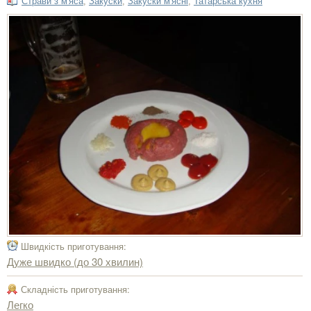
Страви з м'яса
,
Закуски
,
Закуски м'ясні
,
Татарська кухня
Швидкість приготування:
Дуже швидко (до 30 хвилин)
Складність приготування:
Легко