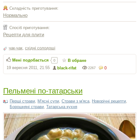
Складність приготування:
Нормально
Спосіб приготування:
Рецепти для плити
чак-чак
,
східні солодощі
Мені подобається
В обране
0
19 вересня 2011, 21:55
black-rifat
0
2267
Пельмені по-татарськи
Перші страви
,
М'ясні супи
,
Страви з м'яса
,
Новорічні рецепти
,
Борошняні страви
,
Татарська кухня