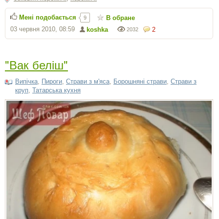
Мені подобається
В обране
9
03 червня 2010, 08:59
koshka
2
2032
"Вак беліш"
Випічка
,
Пироги
,
Страви з м'яса
,
Борошняні страви
,
Страви з
круп
,
Татарська кухня