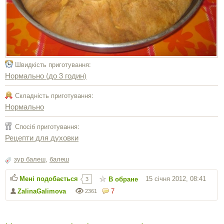
Швидкість приготування:
Нормально (до 3 годин)
Складність приготування:
Нормально
Спосіб приготування:
Рецепти для духовки
зур балеш
,
балеш
Мені подобається
15 січня 2012, 08:41
В обране
3
ZalinaGalimova
7
2361