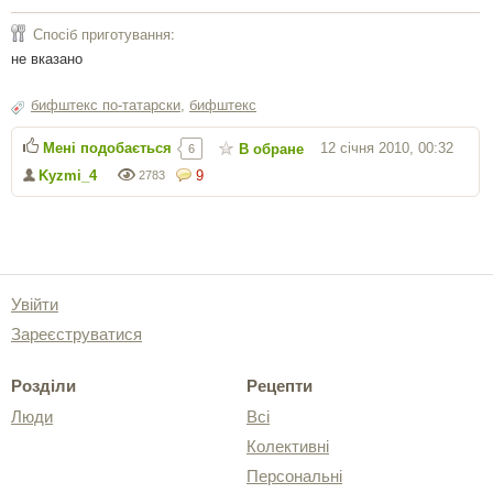
Спосіб приготування:
не вказано
бифштекс по-татарски
,
бифштекс
Мені подобається
12 січня 2010, 00:32
В обране
6
Kyzmi_4
9
2783
Увійти
Зареєструватися
Розділи
Рецепти
Люди
Всі
Колективні
Персональні