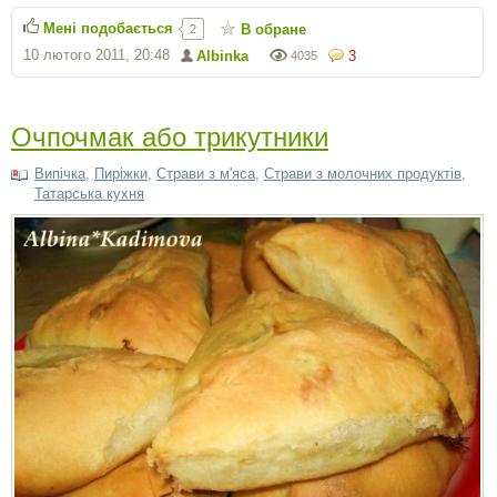
Мені подобається
В обране
2
10 лютого 2011, 20:48
Albinka
3
4035
Очпочмак або трикутники
Випічка
,
Пиріжки
,
Страви з м'яса
,
Страви з молочних продуктів
,
Татарська кухня