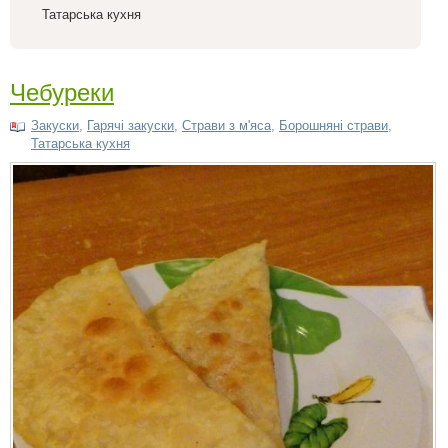
Татарська кухня
Чебуреки
Закуски
,
Гарячі закуски
,
Страви з м'яса
,
Борошняні страви
,
Татарська кухня