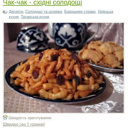
Чак-чак - східні солодощі
Десерти
,
Солодощі та цукерки
,
Борошняні страви
,
Узбецька
кухня
,
Татарська кухня
Швидкість приготування:
Швидко (до 1 години)