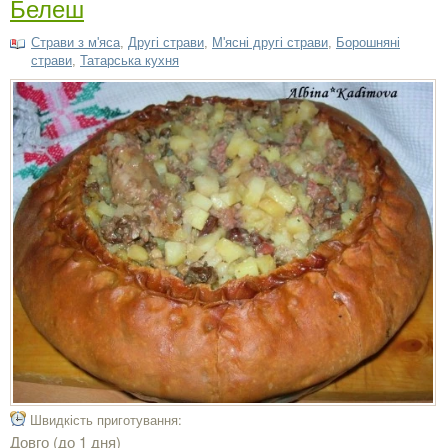
Белеш
Страви з м'яса
,
Другі страви
,
М'ясні другі страви
,
Борошняні
страви
,
Татарська кухня
Швидкість приготування:
Довго (до 1 дня)