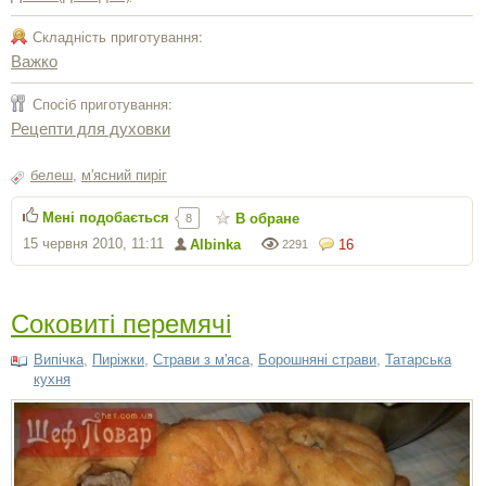
Складність приготування:
Важко
Спосіб приготування:
Рецепти для духовки
белеш
,
м'ясний пиріг
Мені подобається
В обране
8
15 червня 2010, 11:11
Albinka
16
2291
Соковиті перемячі
Випічка
,
Пиріжки
,
Страви з м'яса
,
Борошняні страви
,
Татарська
кухня