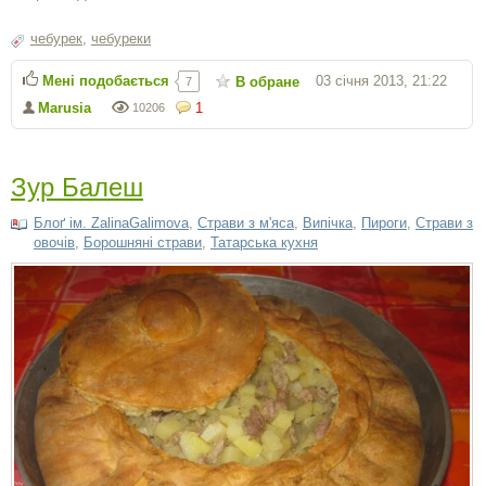
чебурек
,
чебуреки
Мені подобається
03 січня 2013, 21:22
В обране
7
Marusia
1
10206
Зур Балеш
Блоґ ім. ZalinaGalimova
,
Страви з м'яса
,
Випічка
,
Пироги
,
Страви з
овочів
,
Борошняні страви
,
Татарська кухня