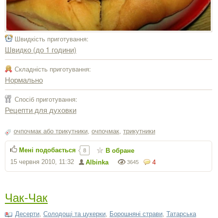
Швидкість приготування:
Швидко (до 1 години)
Складність приготування:
Нормально
Спосіб приготування:
Рецепти для духовки
очпочмак або трикутники
,
очпочмак
,
трикутники
Мені подобається
В обране
8
15 червня 2010, 11:32
Albinka
4
3645
Чак-Чак
Десерти
,
Солодощі та цукерки
,
Борошняні страви
,
Татарська