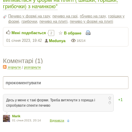
грибочки) з начинкою"
Печиво у формі на газу
,
печиво на газі
,
п5чиво на газу
,
горішки у
формі
,
грибочки
,
печиво на плиті
,
печиво у формі на плиті
Мені подобається
В обране
2
01 січня 2023, 19:42
Medunya
18214
Коментарі (
1
)
згорнути
/
розгорнути
+1
Десь у мене є такі форми. Треба витягнути з горища і
спробувати спекти печиво
Marik
01 січня 2023, 20:14
Відповісти