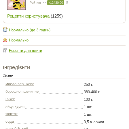
Рейтинг
+12430.00
Рецепти користувача
(1259)
Нормально (до 3 годин)
Нормально
Рецепти для плити
Інгредієнти
Тісто
масло вершкове
250 г.
борошно пшеничне
380-400 г.
цукор
100 г.
яйця курячі
1 шт.
жовток
1 шт.
сода
0,5 ч.ложки
оцет 9 %-ний