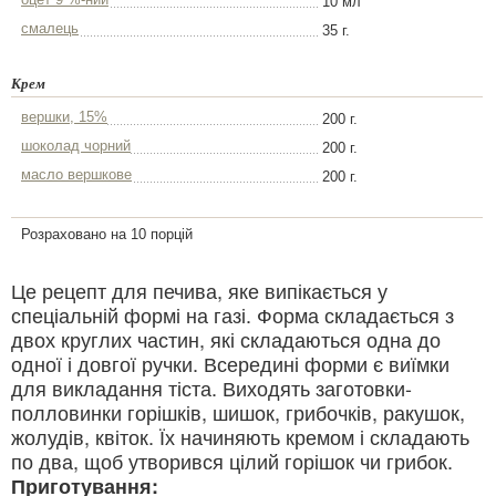
10 мл
смалець
35 г.
Крем
вершки, 15%
200 г.
шоколад чорний
200 г.
масло вершкове
200 г.
Розраховано на 10 порцій
Це рецепт для печива, яке випікається у
спеціальній формі на газі. Форма складається з
двох круглих частин, які складаються одна до
одної і довгої ручки. Всередині форми є виїмки
для викладання тіста. Виходять заготовки-
полловинки горішків, шишок, грибочків, ракушок,
жолудів, квіток. Їх начиняють кремом і складають
по два, щоб утворився цілий горішок чи грибок.
Приготування: