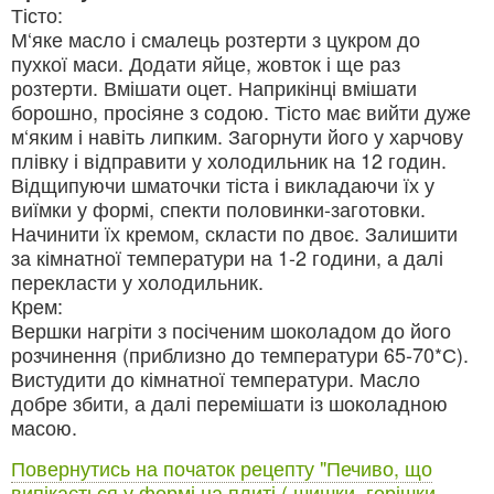
Тісто:
М‘яке масло і смалець розтерти з цукром до
пухкої маси. Додати яйце, жовток і ще раз
розтерти. Вмішати оцет. Наприкінці вмішати
борошно, просіяне з содою. Тісто має вийти дуже
м‘яким і навіть липким. Загорнути його у харчову
плівку і відправити у холодильник на 12 годин.
Відщипуючи шматочки тіста і викладаючи їх у
виїмки у формі, спекти половинки-заготовки.
Начинити їх кремом, скласти по двоє. Залишити
за кімнатної температури на 1-2 години, а далі
перекласти у холодильник.
Крем:
Вершки нагріти з посіченим шоколадом до його
розчинення (приблизно до температури 65-70*С).
Вистудити до кімнатної температури. Масло
добре збити, а далі перемішати із шоколадною
масою.
Повернутись на початок рецепту "Печиво, що
випікається у формі на плиті ( шишки, горішки,