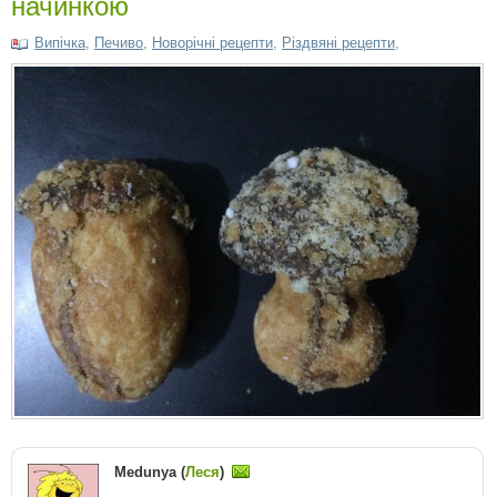
начинкою
Випічка
,
Печиво
,
Новорічні рецепти
,
Різдвяні рецепти
,
Medunya (
Леся
)