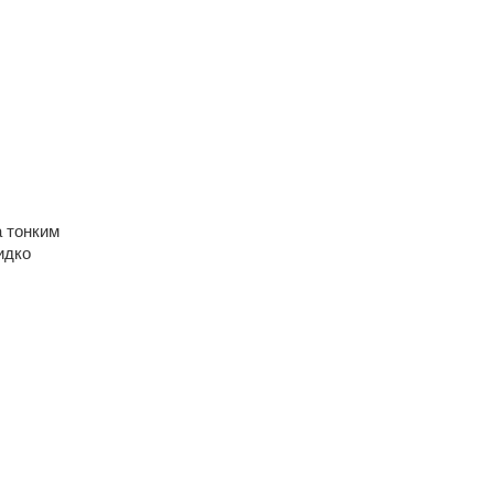
а тонким
идко