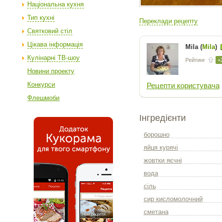
Національна кухня
Тип кухні
Переклади рецепту
Святковий стіл
Цікава інформація
Mila (
Mila
)
Кулінарні ТВ-шоу
Рейтинг
+
Новини проекту
Конкурси
Рецепти користувача
Флешмоби
Інгредієнти
борошно
яйця курячі
жовтки яєчні
вода
сіль
сир кисломолочний
сметана