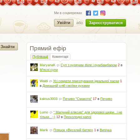
Ми в соцмережах
Увійти
або
Зареєструватися
Прямий ефір
Публікації
Коментарі
MaryanaK
Суп з курячим філе і румбамбаром
2
в
М'ясні супи
Waldi
Усі секрети приготування ідеальної паски
1
в
Домашній хліб своїми руками
kaktus3003
Печиво "Смакота"
17
в
Печиво
Lumo
" Магічний еліксир" для здоровоі шкіри...і не
тільки...;-)
12
в
Прохолодні напої
Marik
Пляцок «Веселий батяр»
1
в
Випічка