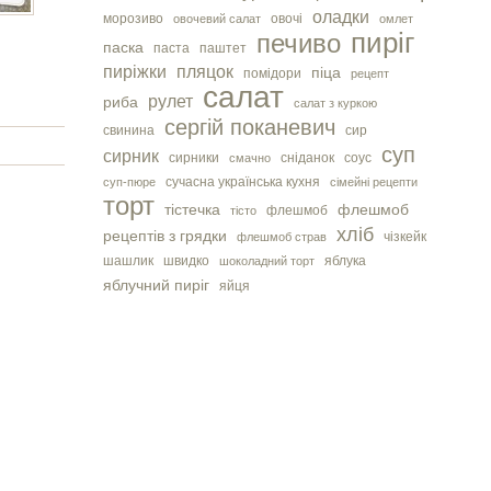
оладки
морозиво
овочі
овочевий салат
омлет
пиріг
печиво
паска
паста
паштет
пиріжки
пляцок
піца
помідори
рецепт
салат
рулет
риба
салат з куркою
сергiй поканевич
свинина
сир
суп
сирник
сирники
сніданок
соус
смачно
сучасна українська кухня
суп-пюре
сімейні рецепти
торт
тістечка
флешмоб
флешмоб
тісто
хліб
рецептів з грядки
чізкейк
флешмоб страв
шашлик
швидко
яблука
шоколадний торт
яблучний пиріг
яйця