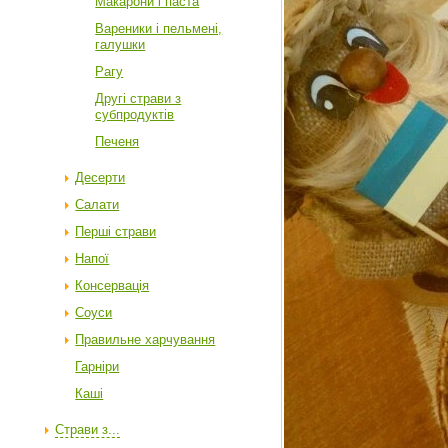
Макарони і паста
Вареники і пельмені,
галушки
Рагу
Другі страви з
субпродуктів
Печеня
Десерти
Салати
Перші страви
Напої
Консервація
Соуси
Правильне харчування
Гарніри
Каші
Страви з...