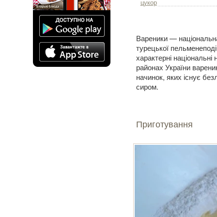
цукор
Вареники — національна
турецької пельменеподіб
характерні національні 
районах України вареник
начинок, яких існує бе
сиром.
Приготування