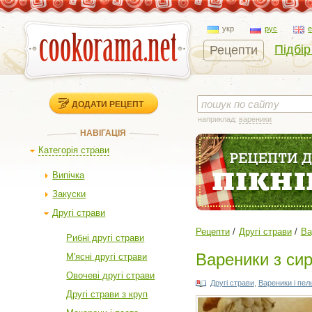
укр
рус
Підбір
Рецепти
ДОДАТИ РЕЦЕПТ
наприклад:
вареники
НАВІГАЦІЯ
Категорія страви
Випічка
Закуски
Другі страви
Рецепти
Другі страви
Ва
Рибні другі страви
Вареники з си
М'ясні другі страви
Овочеві другі страви
Другі страви
,
Вареники і пел
Другі страви з круп