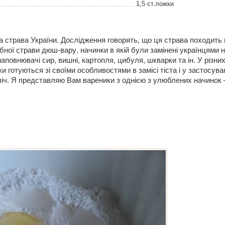
1,5 ст.ложки
 страва України. Дослідження говорять, що ця страва походить 
ної страви дюш-вару, начинки в якій були замінені українцями 
наповнювачі сир, вишні, картопля, цибуля, шкварки та ін. У різни
и готуються зі своїми особливостями в замісі тіста і у застосува
зліч. Я представляю Вам вареники з однією з улюблених начинок