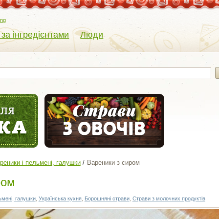
eng
 за інгредієнтами
Люди
реники і пельмені, галушки
Вареники з сиром
ром
ьмені, галушки
,
Українська кухня
,
Борошняні страви
,
Страви з молочних продуктів