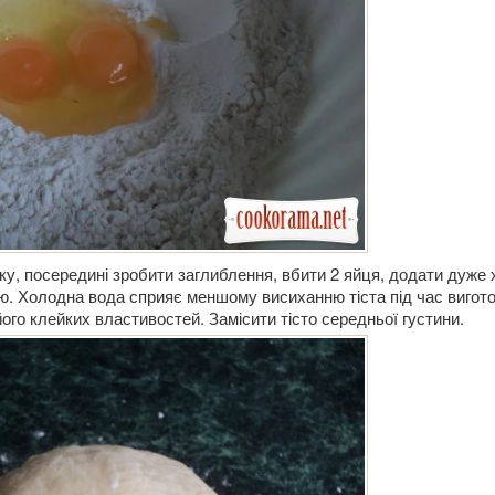
ку, посередині зробити заглиблення, вбити 2 яйця, додати дуже
ю. Холодна вода сприяє меншому висиханню тіста під час вигот
його клейких властивостей. Замісити тісто середньої густини.