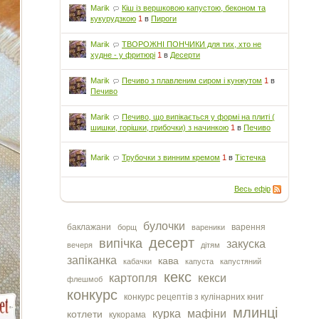
Marik
Кіш із вершковою капустою, беконом та
кукурудзкою
1
в
Пироги
Marik
ТВОРОЖНІ ПОНЧИКИ для тих, хто не
худне - у фритюрі
1
в
Десерти
Marik
Печиво з плавленим сиром і кунжутом
1
в
Печиво
Marik
Печиво, що випікається у формі на плиті (
шишки, горішки, грибочки) з начинкою
1
в
Печиво
Marik
Трубочки з винним кремом
1
в
Тістечка
Весь ефір
булочки
баклажани
варення
борщ
вареники
десерт
випічка
закуска
вечеря
дітям
запіканка
кава
кабачки
капуста
капустяний
кекс
картопля
кекси
флешмоб
конкурс
конкурс рецептів з кулінарних книг
млинці
курка
мафіни
котлети
кукорама