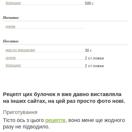
борошно
500 г.
Начинка:
джем
Посипка:
масло вершкове
30 г.
цукор
2 ст.ложки
борошно
2 ст.ложки
Рецепт цих булочок я вже давно виставляла
на інших сайтах, на цей раз просто фото нові.
Приготування
Тісто ось з цього
рецептe
, воно мене ще жодного
разу не підводило.