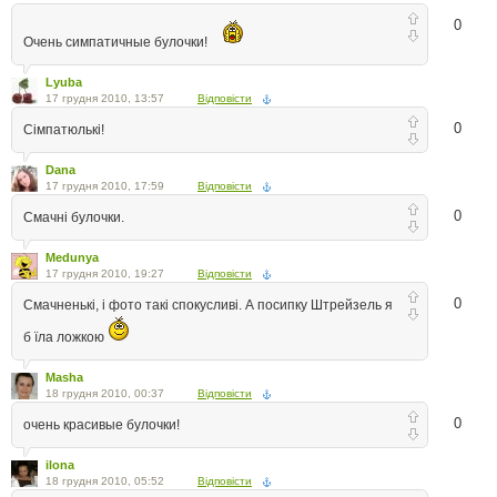
0
Очень симпатичные булочки!
Lyuba
17 грудня 2010, 13:57
Відповісти
0
Сімпатюлькі!
Dana
17 грудня 2010, 17:59
Відповісти
0
Смачні булочки.
Medunya
17 грудня 2010, 19:27
Відповісти
0
Смачненькі, і фото такі спокусливі. А посипку Штрейзель я
б їла ложкою
Masha
18 грудня 2010, 00:37
Відповісти
0
очень красивые булочки!
ilona
18 грудня 2010, 05:52
Відповісти