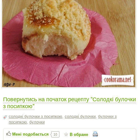
Повернутись на початок рецепту "Солодкі булочки
з посипкою"
солодкі булочки з посипкою
,
солодкі булочки
,
булочки з
посипкою
,
булочки
Мені подобається
В обране
10