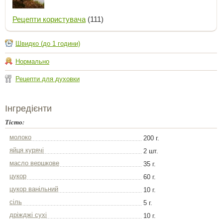
Рецепти користувача
(111)
Швидко (до 1 години)
Нормально
Рецепти для духовки
Інгредієнти
Тісто:
молоко
200 г.
яйця курячі
2 шт.
масло вершкове
35 г.
цукор
60 г.
цукор ванільний
10 г.
сіль
5 г.
дріжджі сухі
10 г.