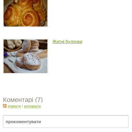
Житні булочки
Коментарі (
7
)
згорнути
/
розгорнути