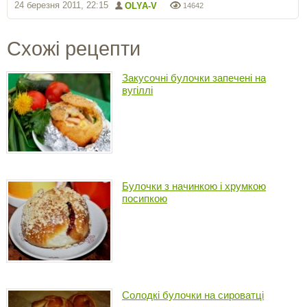
24 березня 2011, 22:15
OLYA-V
14642
Схожі рецепти
Закусочні булочки запечені на
вугіллі
Булочки з начинкою і хрумкою
посипкою
Солодкі булочки на сироватці