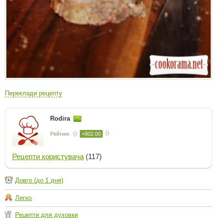
Переклади рецепту
Rodira
Рейтинг
+802.00
Рецепти користувача
(117)
Довго (до 1 дня)
Легко
Рецепти для духовки