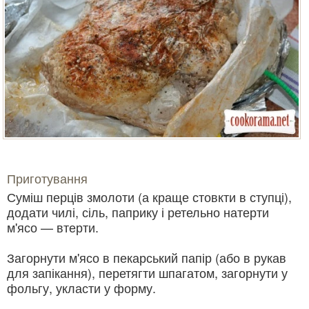
Приготування
Суміш перців змолоти (а краще стовкти в ступці),
додати чилі, сіль, паприку і ретельно натерти
м'ясо — втерти.
Загорнути м'ясо в пекарський папір (або в рукав
для запікання), перетягти шпагатом, загорнути у
фольгу, укласти у форму.