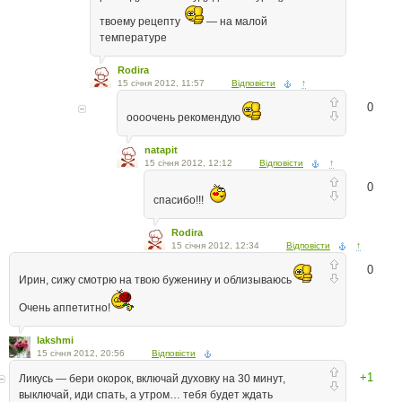
твоему рецепту
— на малой
температуре
Rodira
15 січня 2012, 11:57
Відповісти
↑
0
оооочень рекомендую
natapit
15 січня 2012, 12:12
Відповісти
↑
0
спасибо!!!
Rodira
15 січня 2012, 12:34
Відповісти
↑
0
Ирин, сижу смотрю на твою буженину и облизываюсь
Очень аппетитно!
lakshmi
15 січня 2012, 20:56
Відповісти
+1
Ликусь — бери окорок, включай духовку на 30 минут,
выключай, иди спать, а утром… тебя будет ждать