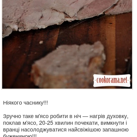
Ніякого часнику!!!
Зручно таке м'ясо робити в ніч — нагрів духовку,
поклав м'ясо, 20-25 хвилин почекати, вимкнути і
вранці насолоджуватися найсвіжішою запашною
бужениною!!!