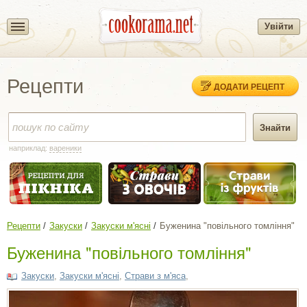
Увійти
Рецепти
ДОДАТИ РЕЦЕПТ
наприклад:
вареники
Рецепти
Закуски
Закуски м'ясні
Буженина "повільного томління"
Буженина "повільного томління"
Закуски
,
Закуски м'ясні
,
Страви з м'яса
,