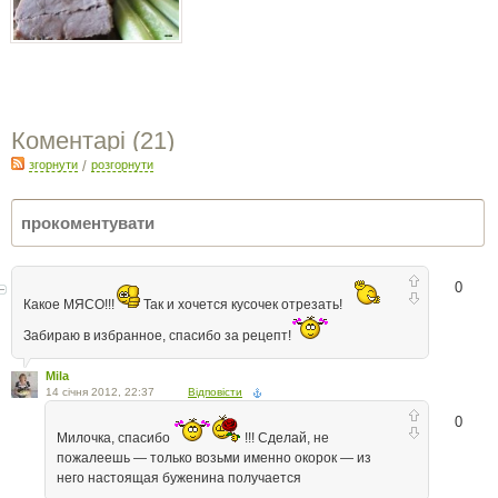
Коментарі (
21
)
згорнути
/
розгорнути
0
Какое МЯСО!!!
Так и хочется кусочек отрезать!
Забираю в избранное, спасибо за рецепт!
Mila
14 січня 2012, 22:37
Відповісти
0
Милочка, спасибо
!!! Сделай, не
пожалеешь — только возьми именно окорок — из
него настоящая буженина получается