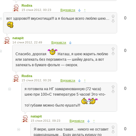
Rodira
15 січня 2012, 00:23
Відповісти
↑
0
вот здорово!!! вкуснотища!!! а я больше всего люблю шею....
natapit
14 січня 2012, 22:49
Відповісти
0
Спасибо, дорогая
Наташ, я шею жарить люблю
или запекать без пергамента — шейку деать, а вот
запекать в бумаге-фольге — окорок.
Rodira
15 січня 2012, 00:26
Відповісти
↑
0
я готовила на НГ замаринованную (72 часа)
шею при 100«С температуре 5 часов! Это что-
то! губами можно было кушать!!!
natapit
15 січня 2012, 09:23
Відповісти
↑
0
Я верю, шея она такая… никого не оставит
равнодушным… Буду делать курицу по