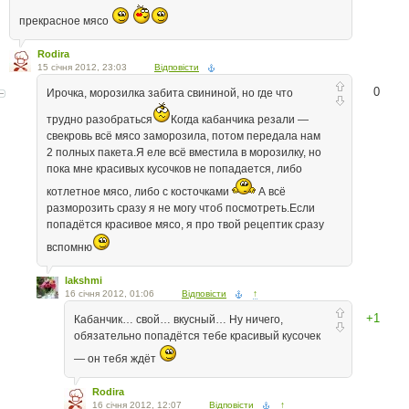
прекрасное мясо
Rodira
15 січня 2012, 23:03
Відповісти
0
Ирочка, морозилка забита свининой, но где что
трудно разобраться
Когда кабанчика резали —
свекровь всё мясо заморозила, потом передала нам
2 полных пакета.Я еле всё вместила в морозилку, но
пока мне красивых кусочков не попадается, либо
котлетное мясо, либо с косточками
А всё
разморозить сразу я не могу чтоб посмотреть.Если
попадётся красивое мясо, я про твой рецептик сразу
вспомню
lakshmi
16 січня 2012, 01:06
Відповісти
↑
+1
Кабанчик… свой… вкусный… Ну ничего,
обязательно попадётся тебе красивый кусочек
— он тебя ждёт
Rodira
16 січня 2012, 12:07
Відповісти
↑