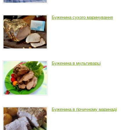
Буженина сухого маринування
Буженина в мультиварці
Буженина в гірчичному маринаді