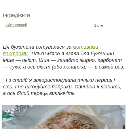
Інгредієнти
окіст свиний
1,5 кг
Ця буженина готувалася за
мотивами
пастроми
. Тільки м'ясо я взяла для буженини
інше — окіст. Шия — занадто жирно, карбонат
— сухо, а ось окіст (або лопатка) — в самий раз.
І з спецій я використовувала тільки перець і
сіль. І не шкодуйте паприки. Свинина її любить,
а ось білий перець виключіть.