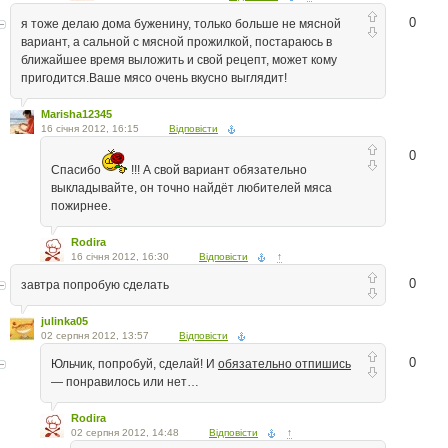
0
я тоже делаю дома буженину, только больше не мясной
вариант, а сальной с мясной прожилкой, постараюсь в
ближайшее время выложить и свой рецепт, может кому
пригодится.Ваше мясо очень вкусно выглядит!
Marisha12345
16 січня 2012, 16:15
Відповісти
0
Спасибо
!!! А свой вариант обязательно
выкладывайте, он точно найдёт любителей мяса
пожирнее.
Rodira
16 січня 2012, 16:30
Відповісти
↑
0
завтра попробую сделать
julinka05
02 серпня 2012, 13:57
Відповісти
0
Юльчик, попробуй, сделай! И
обязательно отпишись
— понравилось или нет…
Rodira
02 серпня 2012, 14:48
Відповісти
↑