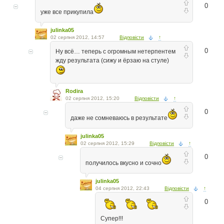
0
уже все прикупила
julinka05
02 серпня 2012, 14:57
Відповісти
↑
0
Ну всё… теперь с огромным нетерпентем
жду результата (сижу и ёрзаю на стуле)
Rodira
02 серпня 2012, 15:20
Відповісти
↑
0
даже не сомневаюсь в результате
julinka05
02 серпня 2012, 15:29
Відповісти
↑
0
получилось вкусно и сочно
julinka05
04 серпня 2012, 22:43
Відповісти
↑
0
Супер!!!