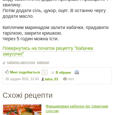
хвилину.
Потім додати сіль, цукор, оцет. В останню чергу
додати масло.
Киплячим маринадом залити кабачки, придавити
тарілкою, закрити кришкою.
Через 5 годин можна їсти.
Повернутись на початок рецепту "Кабачки
закусочні"
кабачки закусочні
,
кабачки
Мені подобається
В обране
1
16 грудня 2011, 12:43
tatus_03
3523
Схожі рецепти
Фаршировані кабачки під томатним
соусом