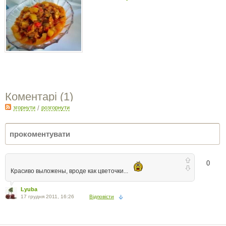
Коментарі (
1
)
згорнути
/
розгорнути
0
Красиво выложены, вроде как цветочки...
Lyuba
17 грудня 2011, 16:26
Відповісти