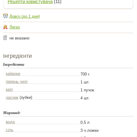
Рецепти користувача
(11)
Довго (до 1 дня)
Легко
не вказано
Інгредієнти
Інгредієнти
кабачки
700 г.
перець чилі
1 шт.
кріп
1 пучок
часник
(зубки)
4 шт.
Маринад:
вода
0,5 л
сіль
3 ч.ложки