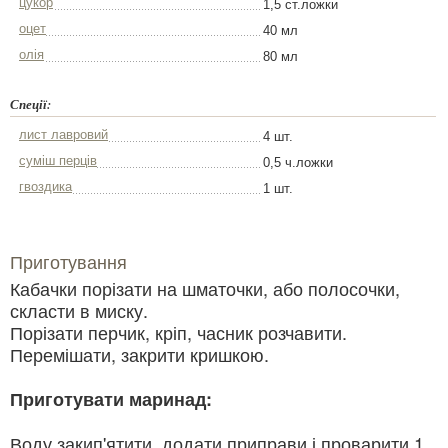
цукор
1,5 ст.ложки
оцет
40 мл
олія
80 мл
Спеції:
лист лавровий
4 шт.
суміш перців
0,5 ч.ложки
гвоздика
1 шт.
Приготування
Кабачки порізати на шматочки, або полосочки,
скласти в миску.
Порізати перчик, кріп, часник розчавити.
Перемішати, закрити кришкою.
Приготувати маринад:
Воду закип'ятити, додати приправи і проварити 1