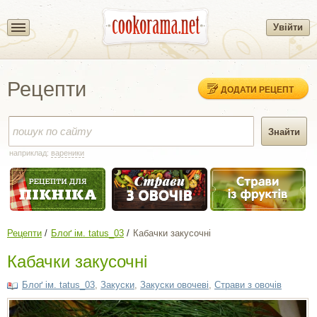
Увійти
Рецепти
ДОДАТИ РЕЦЕПТ
наприклад:
вареники
Рецепти
Блоґ ім. tatus_03
Кабачки закусочні
Кабачки закусочні
Блоґ ім. tatus_03
,
Закуски
,
Закуски овочеві
,
Страви з овочів