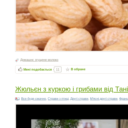
Домашнє згущене молоко
В обране
Мені подобається
11
Жюльєн з куркою і грибами від Тан
Все буде смачно
,
Страви з птиці
,
Другі страви
,
М'ясні другі страви
,
Франц