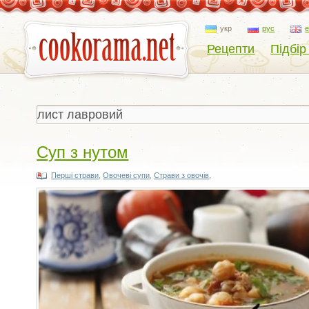
укр
рус
Рецепти
Підбір
Суп з нутом
Перші страви
,
Овочеві супи
,
Страви з овочів
,