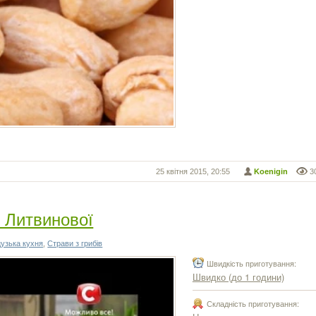
25 квітня 2015, 20:55
Koenigin
3
і Литвинової
узька кухня
,
Страви з грибів
Швидкість приготування:
Швидко (до 1 години)
Складність приготування: