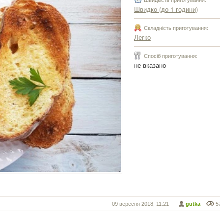
Швидко (до 1 години)
Складність приготування:
Легко
Спосіб приготування:
не вказано
09 вересня 2018, 11:21
gutka
5