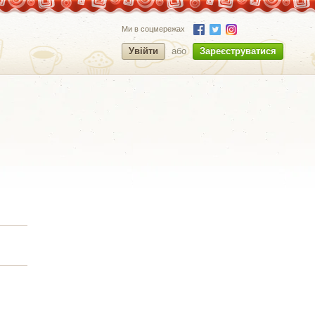
Ми в соцмережах
Увійти
або
Зареєструватися