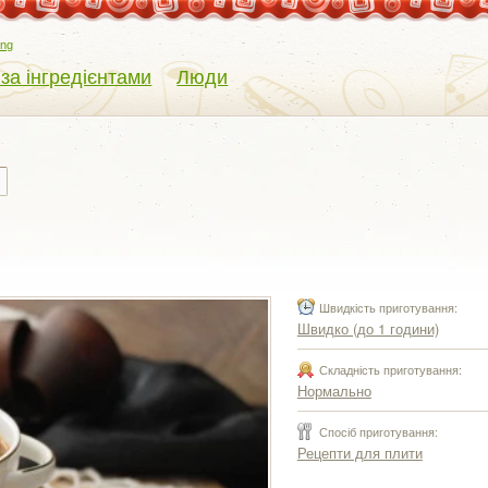
eng
 за інгредієнтами
Люди
Швидкість приготування:
Швидко (до 1 години)
Складність приготування:
Нормально
Спосіб приготування:
Рецепти для плити