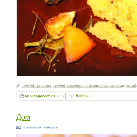
скумбрія запечена
,
скумбрія в лимонно-розмариновому маринаді
,
скумбр
В обране
Мені подобається
13
Дом
Консервація
,
Конкурси