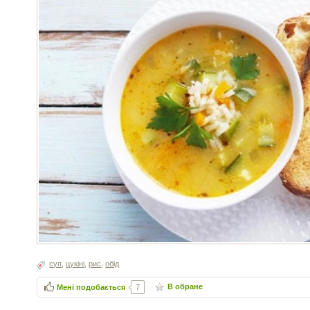
суп
,
цукіні
,
рис
,
обід
В обране
Мені подобається
7