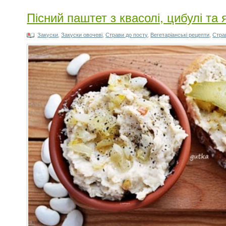
Пісний паштет з квасолі, цибулі та
Закуски
,
Закуски овочеві
,
Страви до посту
,
Вегетаріанські рецепти
,
Страв