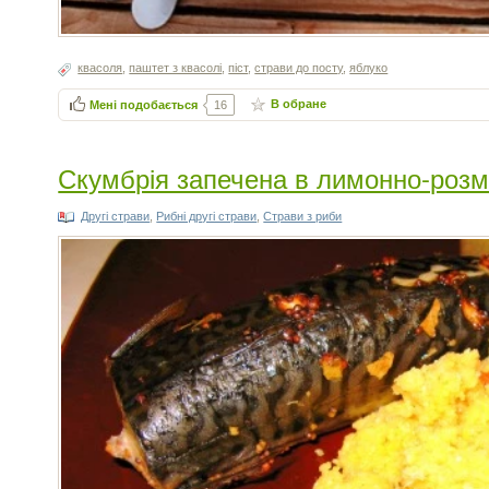
квасоля
,
паштет з квасолі
,
піст
,
страви до посту
,
яблуко
В обране
Мені подобається
16
Скумбрія запечена в лимонно-роз
Другі страви
,
Рибні другі страви
,
Страви з риби