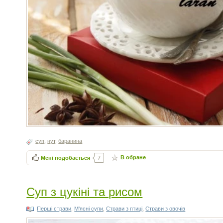
суп
,
нут
,
баранина
В обране
Мені подобається
7
Суп з цукіні та рисом
Перші страви
,
М'ясні супи
,
Страви з птиці
,
Страви з овочів