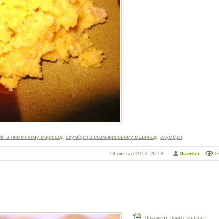
ія в лимонному маринаді
,
скумбрія в розмариновому маринаді
,
скумбрія
19 лютого 2016, 20:19
Scratch
5
Швидкість приготування: