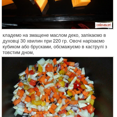
кладемо на змащене маслом деко, запікаємо в
духовці 30 хвилин при 220 гр. Овочі нарізаємо
кубиком або брусками, обсмажуємо в каструлі з
товстим дном,