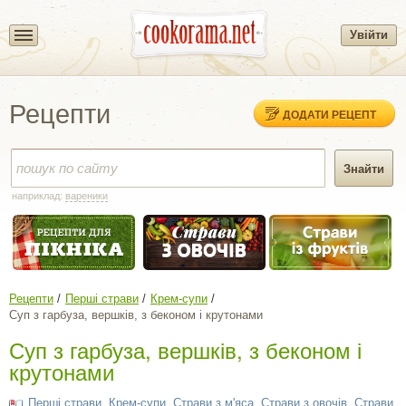
Увійти
Рецепти
ДОДАТИ РЕЦЕПТ
наприклад:
вареники
Рецепти
Перші страви
Крем-супи
Суп з гарбуза, вершків, з беконом і крутонами
Суп з гарбуза, вершків, з беконом і
крутонами
Перші страви
,
Крем-супи
,
Страви з м'яса
,
Страви з овочів
,
Страви