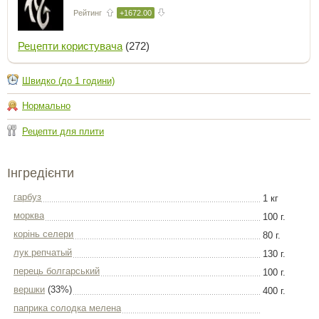
Рейтинг
+1672.00
Рецепти користувача
(272)
Швидко (до 1 години)
Нормально
Рецепти для плити
Інгредієнти
гарбуз
1 кг
морква
100 г.
корінь селери
80 г.
лук репчатый
130 г.
перець болгарський
100 г.
вершки
(33%)
400 г.
паприка солодка мелена