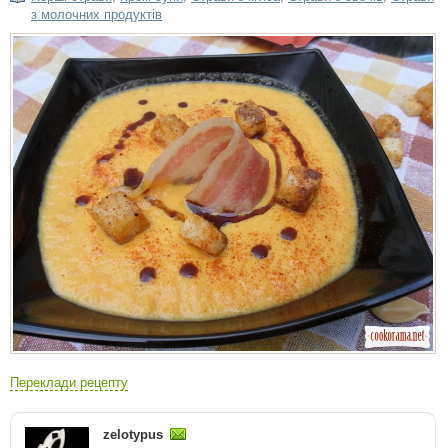
з молочних продуктів
Переклади рецепту
zelotypus