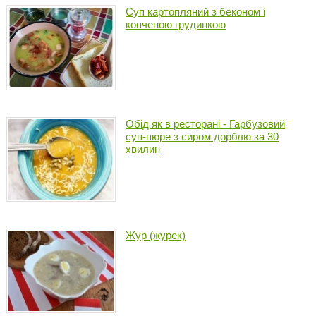
Суп картопляний з беконом і
копченою грудинкою
Обід як в ресторані - Гарбузовий
суп-пюре з сиром дорблю за 30
хвилин
Жур (журек)