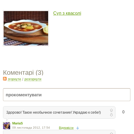
Суп з квасолі
Коментарі (
3
)
згорнути
/
розгорнути
0
Здорово! Такое необычное сочетание! Украдаю к себе!)
MariaS
09 листопада 2012, 17:54
Відповісти