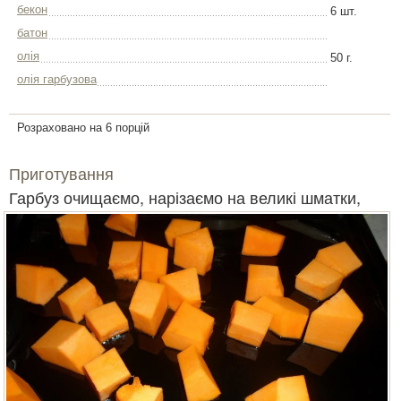
бекон
6 шт.
батон
олія
50 г.
олія гарбузова
Розраховано на 6 порцій
Приготування
Гарбуз очищаємо, нарізаємо на великі шматки,