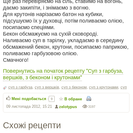
Ще раз перевіряємо на сіль, ставимо на вогонь,
даємо закипіти, і знімаємо з вогню.
Для крутонів нарізаємо батон на кубики,
підсушуємо їх у духовці, потім поливаємо олією,
посипаємо спеціями.
Бекон обсмажуємо на сухій сковороді.
Наливаємо суп в тарілку, укладаємо в середину
обсмажений бекон, крутони, посипаємо паприкою,
поливаємо гарбузовою олією.
Смачного!
Повернутись на початок рецепту "Суп з гарбуза,
вершків, з беконом і крутонами"
суп з гарбуза
,
суп з вершків
,
суп з беконом
,
суп з крутонами
,
суп
Мені подобається
В обране
9
09 листопада 2012, 15:21
zelotypus
3197
Схожі рецепти