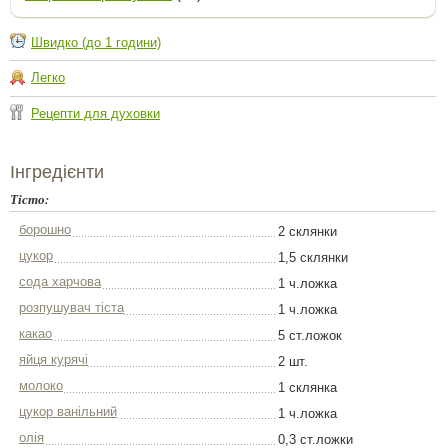
Швидко (до 1 години)
Легко
Рецепти для духовки
Інгредієнти
Тісто:
борошно
2 склянки
цукор
1,5 склянки
сода харчова
1 ч.ложка
розпушувач тіста
1 ч.ложка
какао
5 ст.ложок
яйця курячі
2 шт.
молоко
1 склянка
цукор ванільний
1 ч.ложка
олія
0,3 ст.ложки