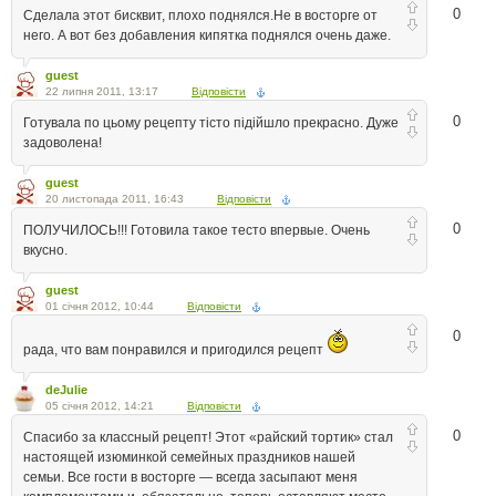
0
Сделала этот бисквит, плохо поднялся.Не в восторге от
него. А вот без добавления кипятка поднялся очень даже.
guest
22 липня 2011, 13:17
Відповісти
0
Готувала по цьому рецепту тісто підійшло прекрасно. Дуже
задоволена!
guest
20 листопада 2011, 16:43
Відповісти
0
ПОЛУЧИЛОСЬ!!! Готовила такое тесто впервые. Очень
вкусно.
guest
01 січня 2012, 10:44
Відповісти
0
рада, что вам понравился и пригодился рецепт
deJulie
05 січня 2012, 14:21
Відповісти
0
Спасибо за классный рецепт! Этот «райский тортик» стал
настоящей изюминкой семейных праздников нашей
семьи. Все гости в восторге — всегда засыпают меня