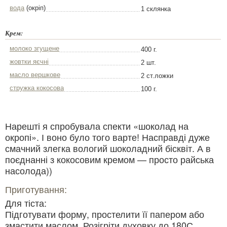
вода
(окріп)
1 склянка
Крем:
молоко згущене
400 г.
жовтки яєчні
2 шт.
масло вершкове
2 ст.ложки
стружка кокосова
100 г.
Нарешті я спробувала спекти «шоколад на
окропі». І воно було того варте! Насправді дуже
смачний злегка вологий шоколадний бісквіт. А в
поєднанні з кокосовим кремом — просто райська
насолода))
Приготування:
Для тіста:
Підготувати форму, простелити її папером або
змастити маслом. Розігріти духовку до 180С.