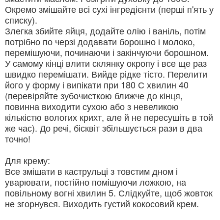
Окремо змішайте всі сухі інгредієнти (перші п'ять у
списку).
Злегка збийте яйця, додайте олію і ваніль, потім
потрібно по черзі додавати борошно і молоко,
перемішуючи, починаючи і закінчуючи борошном.
У самому кінці влити склянку окропу і все ще раз
швидко перемішати. Вийде рідке тісто. Перелити
його у форму і випікати при 180 С хвилин 40
(перевіряйте зубочисткою ближче до кінця,
повинна виходити сухою або з невеликою
кількістю вологих крихт, але й не пересушіть в той
же час). До речі, бісквіт збільшується рази в два
точно!
Для крему:
Все змішати в каструльці з товстим дном і
уварювати, постійно помішуючи ложкою, на
повільному вогні хвилин 5. Слідкуйте, щоб жовток
не згорнувся. Виходить густий кокосовий крем.