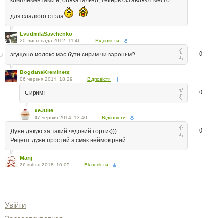
комплементами и, обязатяльно, теперь оставляют место
для сладкого стола
LyudmilaSavchenko
20 листопада 2012, 11:46
Відповісти
0
згущене молоко має бути сирим чи вареним?
BogdanaKreminets
06 червня 2014, 18:29
Відповісти
0
Сирим!
deJulie
07 червня 2014, 13:40
Відповісти
↑
0
Дуже дякую за такий чудовий тортик)))
Рецепт дуже простий а смак неймовірний
Marij
26 квітня 2018, 10:05
Відповісти
Увійти