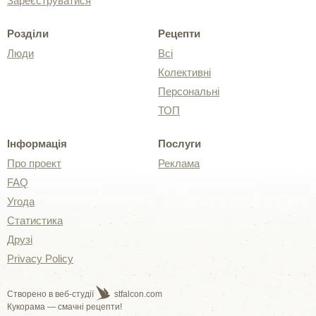
Зареєструватися
Розділи
Рецепти
Люди
Всі
Колективні
Персональні
ТОП
Інформація
Послуги
Про проект
Реклама
FAQ
Угода
Статистика
Друзі
Privacy Policy
Створено в веб-студії
stfalcon.com
Кукорама — смачні рецепти!