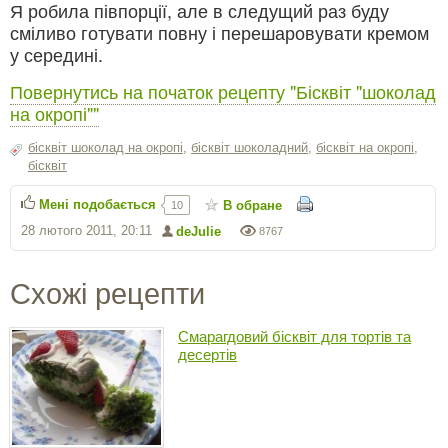
Я робила півпорції, але в следущий раз буду
сміливо готувати повну і перешаровувати кремом
у середині.
Повернутись на початок рецепту "Бісквіт "шоколад
на окропі""
бісквіт шоколад на окропі
,
бісквіт шоколадний
,
бісквіт на окропі
,
бісквіт
Мені подобається
В обране
10
28 лютого 2011, 20:11
deJulie
8767
Схожі рецепти
Смарагдовий бісквіт для тортів та
десертів