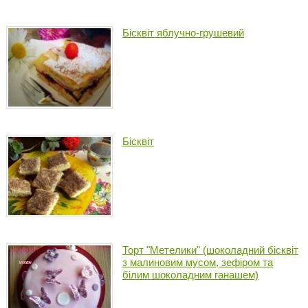
Бісквіт яблучно-грушевий
Бісквіт
Торт "Метелики" (шоколадний бісквіт
з малиновим мусом, зефіром та
білим шоколадним ганашем)