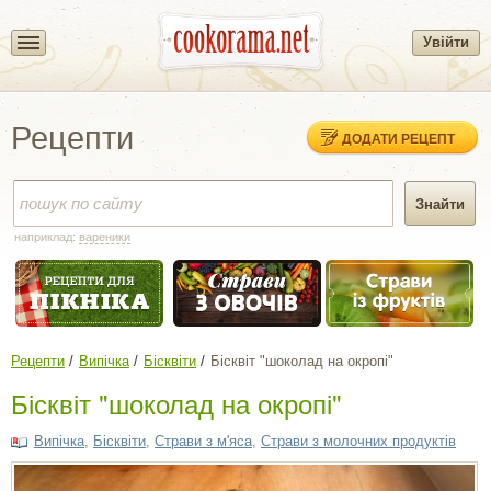
Увійти
Рецепти
ДОДАТИ РЕЦЕПТ
наприклад:
вареники
Рецепти
Випічка
Бісквіти
Бісквіт "шоколад на окропі"
Бісквіт "шоколад на окропі"
Випічка
,
Бісквіти
,
Страви з м'яса
,
Страви з молочних продуктів