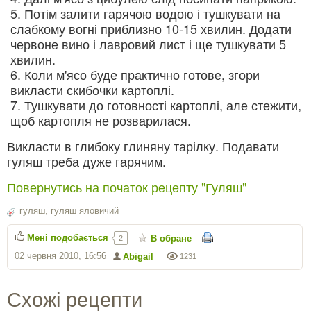
Потім залити гарячою водою і тушкувати на
слабкому вогні приблизно 10-15 хвилин. Додати
червоне вино і лавровий лист і ще тушкувати 5
хвилин.
Коли м'ясо буде практично готове, згори
викласти скибочки картоплі.
Тушкувати до готовності картоплі, але стежити,
щоб картопля не розварилася.
Викласти в глибоку глиняну тарілку. Подавати
гуляш треба дуже гарячим.
Повернутись на початок рецепту "Гуляш"
гуляш
,
гуляш яловичий
Мені подобається
В обране
2
02 червня 2010, 16:56
Abigail
1231
Схожі рецепти