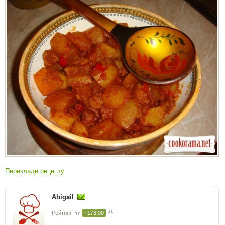
Переклади рецепту
Abigail
Рейтинг
+173.00