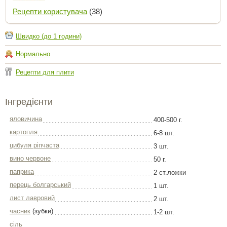
Рецепти користувача
(38)
Швидко (до 1 години)
Нормально
Рецепти для плити
Інгредієнти
яловичина
400-500 г.
картопля
6-8 шт.
цибуля ріпчаста
3 шт.
вино червоне
50 г.
паприка
2 ст.ложки
перець болгарський
1 шт.
лист лавровий
2 шт.
часник
(зубки)
1-2 шт.
сіль