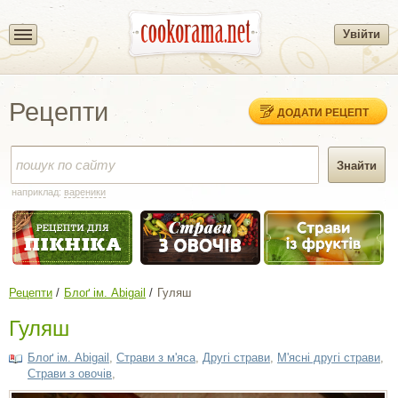
Увійти
Рецепти
ДОДАТИ РЕЦЕПТ
наприклад:
вареники
Рецепти
Блоґ ім. Abigail
Гуляш
Гуляш
Блоґ ім. Abigail
,
Страви з м'яса
,
Другі страви
,
М'ясні другі страви
,
Страви з овочів
,