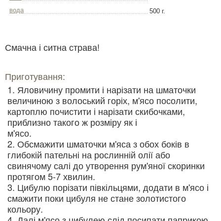
вода
500 г.
Смачна і ситна страва!
Приготування:
Яловичину промити і нарізати на шматочки
величиною з волоський горіх, м'ясо посолити,
картоплю почистити і нарізати скибочками,
приблизно такого ж розміру як і
м'ясо.
Обсмажити шматочки м'яса з обох боків в
глибокій пательні на рослинній олії або
свинячому салі до утворення рум'яної скоринки
протягом 5-7 хвилин.
Цибулю порізати півкільцями, додати в м'ясо і
смажити поки цибуля не стане золотистого
кольору.
Далі м'ясо з цибулею слід посипати паприкою.