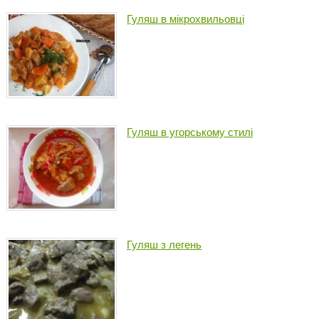
Гуляш в мікрохвильовці
Гуляш в угорському стилі
Гуляш з легень