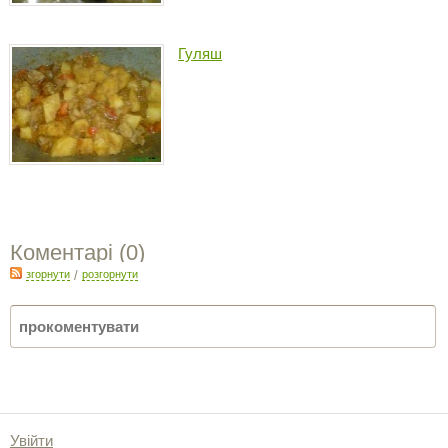
Гуляш
Коментарі (
0
)
згорнути
/
розгорнути
Увійти