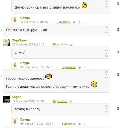
0
Дякую! Вони смачні з різними начинками!
Dzyga
11 січня 2013, 08:56
Відповісти
↑
0
Обожнюю такі крученики!
OlgaSuper
09 березня 2013, 16:19
Відповісти
0
дякую)
Dzyga
24 березня 2013, 15:02
Відповісти
↑
0
і додатком до гарніру
?
Гарнір є додатком до основної страви — кручеників.
Kagor
09 березня 2013, 18:01
Відповісти
0
точно) ви праві)
Dzyga
09 березня 2013, 18:57
Відповісти
↑