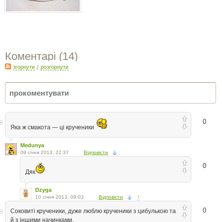
Коментарі (
14
)
згорнути
/
розгорнути
0
Яка ж смакота — ці крученики
Medunya
09 січня 2013, 22:37
Відповісти
0
Дяк
Dzyga
10 січня 2013, 09:03
Відповісти
↑
0
Соковиті крученики, дуже люблю крученики з цибулькою та
й з іншими начинками.