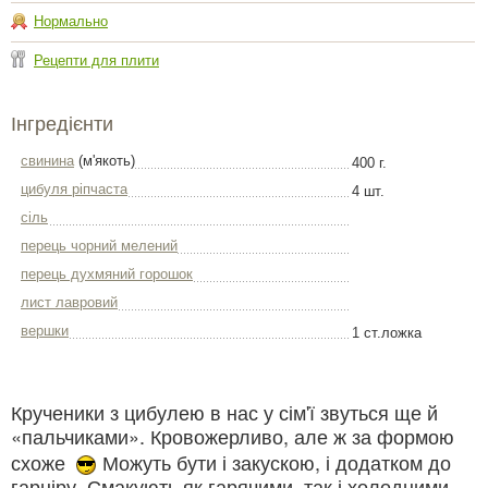
Нормально
Рецепти для плити
Інгредієнти
свинина
(м'якоть)
400 г.
цибуля ріпчаста
4 шт.
сіль
перець чорний мелений
перець духмяний горошок
лист лавровий
вершки
1 ст.ложка
Крученики з цибулею в нас у сім'ї звуться ще й
«пальчиками». Кровожерливо, але ж за формою
схоже
Можуть бути і закускою, і додатком до
гарніру. Смакують як гарячими, так і холодними.