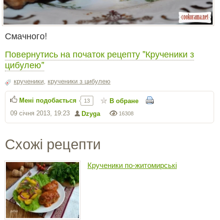
Смачного!
Повернутись на початок рецепту "Крученики з
цибулею"
крученики
,
крученики з цибулею
Мені подобається
В обране
13
09 січня 2013, 19:23
Dzyga
16308
Схожі рецепти
Крученики по-житомирські