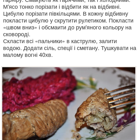
М'ясо тонко порізати і відбити як на відбивні.
Цибулю порізати півкільцями. В кожну відбивну
покласти цибулю у скрутити рулетиком. Покласти
«швом вниз» і обсмаити до рум'яного кольору на
сковороді.
Скласти всі «пальчики» в каструлю, залити
водою. Додати сіль, спеції і сметану. Тушкувати на
малому вогні 40хв.