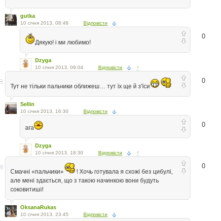
gutka
10 січня 2013, 08:48
Відповісти
0
Дякую! і ми любимо!
Dzyga
10 січня 2013, 09:04
Відповісти
↑
0
Тут не тільки пальчики оближеш… тут їх ще й з'їси
Sellin
10 січня 2013, 16:30
Відповісти
0
ага
Dzyga
10 січня 2013, 18:30
Відповісти
↑
0
Смачні «пальчики»
! Хочь готувала я схожі без цибулі,
але мені здається, що з такою начинкою вони будуть
соковитиші!
OksanaRukas
10 січня 2013, 23:45
Відповісти