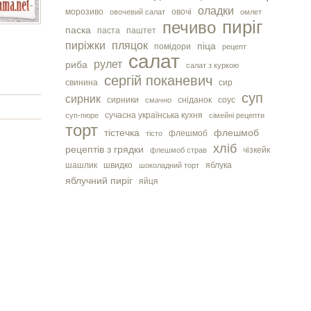
оладки
морозиво
овочі
овочевий салат
омлет
пиріг
печиво
паска
паста
паштет
пиріжки
пляцок
піца
помідори
рецепт
салат
рулет
риба
салат з куркою
сергiй поканевич
свинина
сир
суп
сирник
сирники
сніданок
соус
смачно
сучасна українська кухня
суп-пюре
сімейні рецепти
торт
тістечка
флешмоб
флешмоб
тісто
хліб
рецептів з грядки
чізкейк
флешмоб страв
шашлик
швидко
яблука
шоколадний торт
яблучний пиріг
яйця