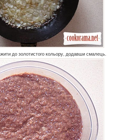
жити до золотистого кольору, додавши смалець.