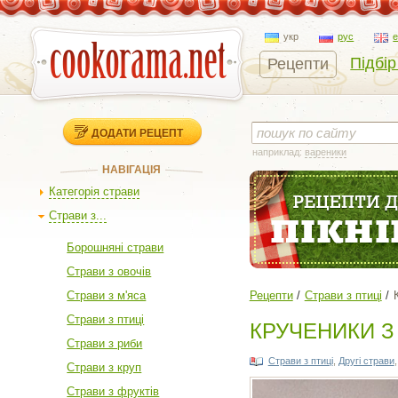
укр
рус
Підбір
Рецепти
ДОДАТИ РЕЦЕПТ
наприклад:
вареники
НАВІГАЦІЯ
Категорія страви
Страви з...
Борошняні страви
Страви з овочів
Страви з м'яса
Рецепти
Страви з птиці
Страви з птиці
КРУЧЕНИКИ З
Страви з риби
Страви з птиці
,
Другі страви
Страви з круп
Страви з фруктів