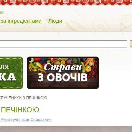
eng
 за інгредієнтами
Люди
КРУЧЕНИКИ З ПЕЧІНКОЮ
 ПЕЧІНКОЮ
,
М'ясні другі страви
,
Страви з круп