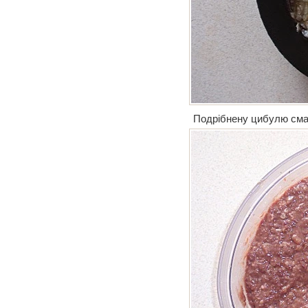
Подрібнену цибулю сма