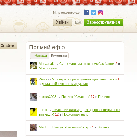
Ми в соцмережах
Увійти
або
Зареєструватися
Прямий ефір
Публікації
Коментарі
MaryanaK
Суп з курячим філе і румбамбаром
2
в
М'ясні супи
Waldi
Усі секрети приготування ідеальної паски
1
в
Домашній хліб своїми руками
kaktus3003
Печиво "Смакота"
17
в
Печиво
Lumo
" Магічний еліксир" для здоровоі шкіри...і не
тільки...;-)
12
в
Прохолодні напої
Marik
Пляцок «Веселий батяр»
1
в
Випічка