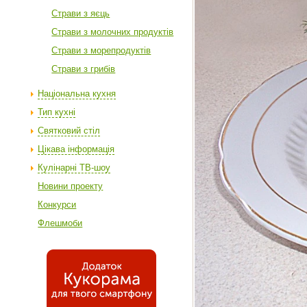
Cтрави з яєць
Страви з молочних продуктів
Страви з морепродуктів
Страви з грибів
Національна кухня
Тип кухні
Святковий стіл
Цікава інформація
Кулінарні ТВ-шоу
Новини проекту
Конкурси
Флешмоби