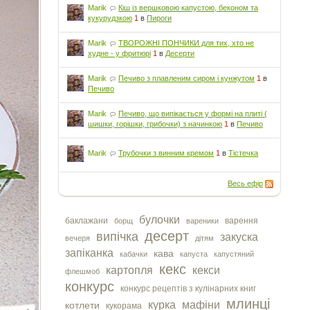
Marik
Кіш із вершковою капустою, беконом та
кукурудзкою
1
в
Пироги
Marik
ТВОРОЖНІ ПОНЧИКИ для тих, хто не
худне - у фритюрі
1
в
Десерти
Marik
Печиво з плавленим сиром і кунжутом
1
в
Печиво
Marik
Печиво, що випікається у формі на плиті (
шишки, горішки, грибочки) з начинкою
1
в
Печиво
Marik
Трубочки з винним кремом
1
в
Тістечка
Весь ефір
булочки
баклажани
варення
борщ
вареники
десерт
випічка
закуска
вечеря
дітям
запіканка
кава
кабачки
капуста
капустяний
кекс
картопля
кекси
флешмоб
конкурс
конкурс рецептів з кулінарних книг
млинці
курка
мафіни
котлети
кукорама