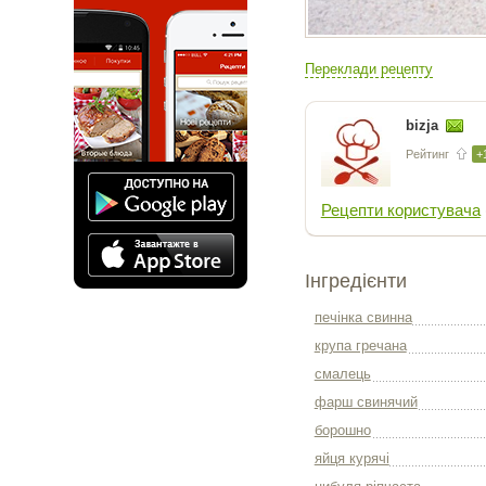
Переклади рецепту
bizja
Рейтинг
+
Рецепти користувача
Інгредієнти
печінка свинна
крупа гречана
смалець
фарш свинячий
борошно
яйця курячі