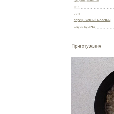
цибуля ріпчаста
олія
сіль
перець чорний мелений
шкура куряча
Приготування