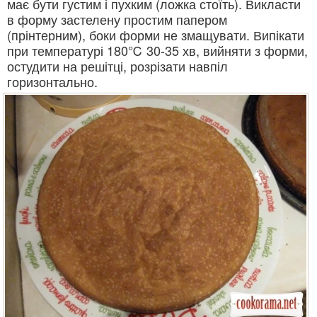
має бути густим і пухким (ложка стоїть). Викласти
в форму застелену простим папером
(прінтерним), боки форми не змащувати. Випікати
при температурі 180℃ 30-35 хв, вийняти з форми,
остудити на решітці, розрізати навпіл
горизонтально.