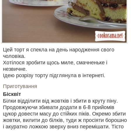
Цей торт я спекла на день народження свого
чоловіка.
Хотілося зробити щось миле, смачненьке і
незвичне.
Ідею розрізу торту підглянула в інтернеті.
Приготування
Бісквіт
Білки відділити від жовтків і збити в круту піну.
Продовжуючи збивати додати в 6-8 прийомів
цукор довести масу до стійких піків. Окремо збити
жовтки, вилити до білків, туди ж просіяти борошно
і акуратно ложкою зверху вниз перемішати. Тісто