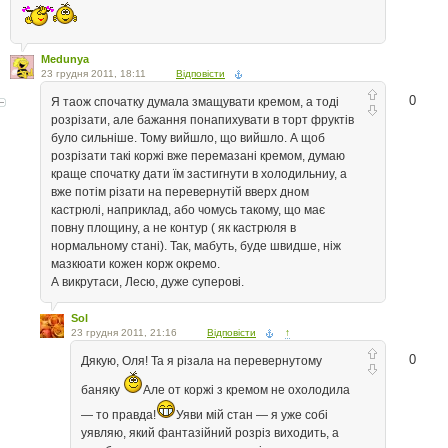
Medunya
23 грудня 2011, 18:11
Відповісти
0
Я таож спочатку думала змащувати кремом, а тоді
розрізати, але бажання понапихувати в торт фруктів
було сильніше. Тому вийшло, що вийшло. А щоб
розрізати такі коржі вже перемазані кремом, думаю
краще спочатку дати їм застигнути в холодильниу, а
вже потім різати на перевернутій вверх дном
кастрюлі, наприклад, або чомусь такому, що має
повну площину, а не контур ( як кастрюля в
нормальному стані). Так, мабуть, буде швидше, ніж
мазкюати кожен корж окремо.
А викрутаси, Лесю, дуже суперові.
Sol
23 грудня 2011, 21:16
Відповісти
↑
0
Дякую, Оля! Та я різала на перевернутому
баняку
Але от коржі з кремом не охолодила
— то правда!
Уяви мій стан — я уже собі
уявляю, який фантазійний розріз виходить, а