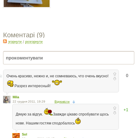
Коментарі (
9
)
згорнути
/
розгорнути
0
Очень красиво, нежно и, не сомневаюсь, что очень вкусно!
Разрез интересный!
Mila
22 грудня 2011, 19:29
Відповісти
+1
Дякую за відгук.
Завжди цікаво спробувати щось
нове. Нашим гостям сподобалось
Sol