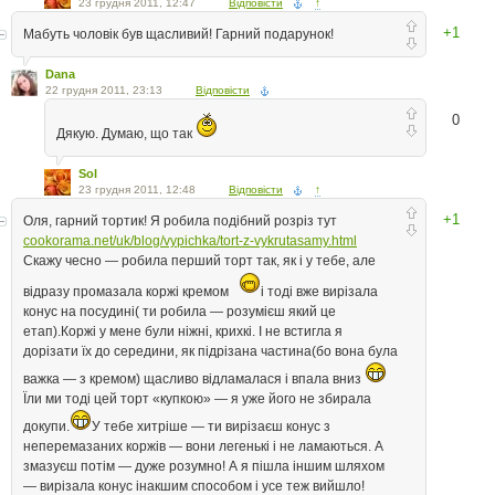
23 грудня 2011, 12:47
Відповісти
↑
+1
Мабуть чоловік був щасливий! Гарний подарунок!
Dana
22 грудня 2011, 23:13
Відповісти
0
Дякую. Думаю, що так
Sol
23 грудня 2011, 12:48
Відповісти
↑
+1
Оля, гарний тортик! Я робила подібний розріз тут
cookorama.net/uk/blog/vypichka/tort-z-vykrutasamy.html
Скажу чесно — робила перший торт так, як і у тебе, але
відразу промазала коржі кремом
і тоді вже вирізала
конус на посудині( ти робила — розумієш який це
етап).Коржі у мене були ніжні, крихкі. І не встигла я
дорізати їх до середини, як підрізана частина(бо вона була
важка — з кремом) щасливо відламалася і впала вниз
Їли ми тоді цей торт «купкою» — я уже його не збирала
докупи.
У тебе хитріше — ти вирізаєш конус з
неперемазаних коржів — вони легенькі і не ламаються. А
змазуєш потім — дуже розумно! А я пішла іншим шляхом
— вирізала конус інакшим способом і усе теж вийшло!