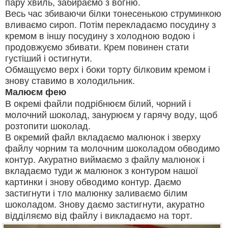
пару хвиль, забираємо з вогню.
Весь час збиваючи білки тонесенькою струминкою
вливаємо сироп. Потім перекладаємо посудину з
кремом в іншу посудину з холодною водою і
продовжуємо збивати. Крем повинен стати
густіший і остигнути.
Обмащуємо верх і боки торту білковим кремом і
знову ставимо в холодильник.
Малюєм фею
В окремі файли подрібнюєм білий, чорний і
молочний шоколад, занурюєм у гарячу воду, щоб
розтопити шоколад.
В окремий файл вкладаємо малюнок і зверху
файлу чорним та молочним шоколадом обводимо
контур. Акуратно виймаємо з файлу малюнок і
вкладаємо туди ж малюнок з контуром нашої
картинки і знову обводимо контур. Даємо
застигнути і тло малюнку заливаємо білим
шоколадом. Знову даємо застигнути, акуратно
відділяємо від файлу і викладаємо на торт.