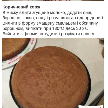
Коричневий корж
В миску влити згущене молоко, додати яйці,
борошно, какао, соду і розмішати до однорідності.
Вилити в форму змащену смальцем і обсипану
борошном, випікати при 180℃ десь 30 хв.
Вийняти з форми, остудити і розрізати навпіл.