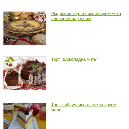
Різдвяний торт з сирним кремом та
сливовим варенням
Торт "Шоколадна мить"
Торт з яблучним та сметанковим
желе