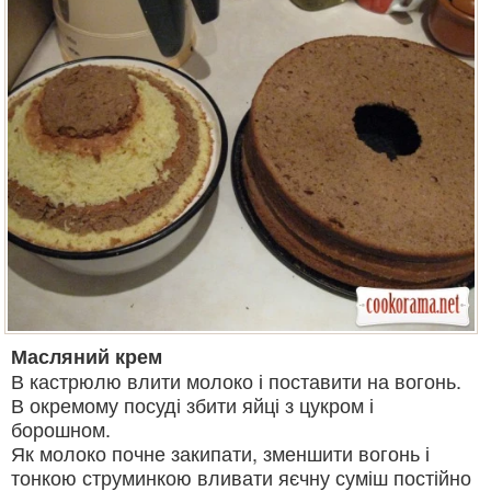
Масляний крем
В кастрюлю влити молоко і поставити на вогонь.
В окремому посуді збити яйці з цукром і
борошном.
Як молоко почне закипати, зменшити вогонь і
тонкою струминкою вливати яєчну суміш постійно