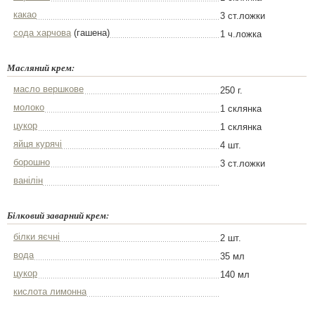
какао
3 ст.ложки
сода харчова
(гашена)
1 ч.ложка
Масляний крем:
масло вершкове
250 г.
молоко
1 склянка
цукор
1 склянка
яйця курячі
4 шт.
борошно
3 ст.ложки
ванілін
Білковий заварний крем:
білки яєчні
2 шт.
вода
35 мл
цукор
140 мл
кислота лимонна