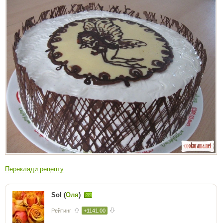
Переклади рецепту
Sol (
Оля
)
Рейтинг
+1141.00