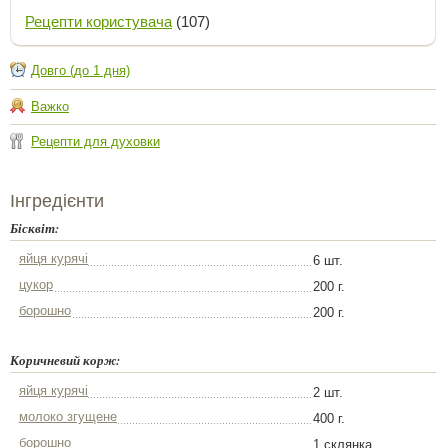
Рецепти користувача
(107)
Довго (до 1 дня)
Важко
Рецепти для духовки
Інгредієнти
Бісквіт:
яйця курячі
6 шт.
цукор
200 г.
борошно
200 г.
Коричневий корж:
яйця курячі
2 шт.
молоко згущене
400 г.
борошно
1 склянка