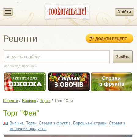
Увійти
Рецепти
ДОДАТИ РЕЦЕПТ
наприклад:
вареники
Рецепти
Випічка
Торти
Торт "Фея"
Торт "Фея"
Випічка
,
Торти
,
Страви з фруктів
,
Борошняні страви
,
Страви з
молочних продуктів