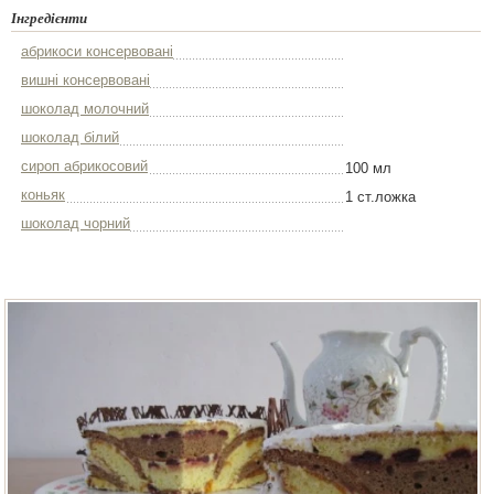
Інгредієнти
абрикоси консервовані
вишні консервовані
шоколад молочний
шоколад білий
сироп абрикосовий
100 мл
коньяк
1 ст.ложка
шоколад чорний