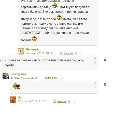
тут: бац — усе поламалося навіть не
дорізавшись до кінця
Я потім уже подумала:
треба було мені когось просити притримувати
знизу коло, яке вирізала
Нічого, після того
прикрого випадку у мене з«явилося велике
бажання таки подолати іншим чином ці
„ВИКРУТАСИ“, а рідні позачергово поласували
тортом
Medunya
24 грудня 2011, 18:52
Відповісти
↑
0
Справжня фея — навіть з коржами почаклувала, і ось,
вуаля!
Oksanywka
28 грудня 2011, 15:16
Відповісти
0
Sol
08 жовтня 2012, 21:37
Відповісти
↑