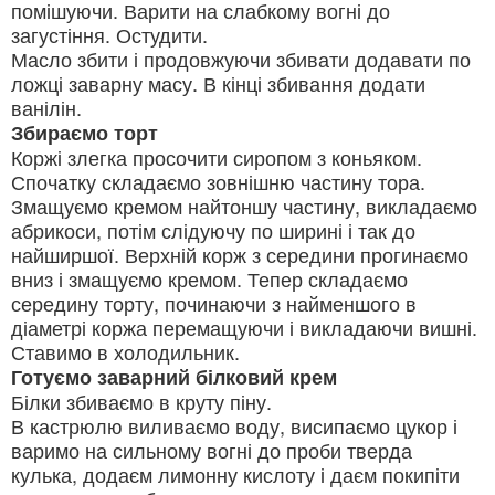
помішуючи. Варити на слабкому вогні до
загустіння. Остудити.
Масло збити і продовжуючи збивати додавати по
ложці заварну масу. В кінці збивання додати
ванілін.
Збираємо торт
Коржі злегка просочити сиропом з коньяком.
Спочатку складаємо зовнішню частину тора.
Змащуємо кремом найтоншу частину, викладаємо
абрикоси, потім слідуючу по ширині і так до
найширшої. Верхній корж з середини прогинаємо
вниз і змащуємо кремом. Тепер складаємо
середину торту, починаючи з найменшого в
діаметрі коржа перемащуючи і викладаючи вишні.
Ставимо в холодильник.
Готуємо заварний білковий крем
Білки збиваємо в круту піну.
В кастрюлю виливаємо воду, висипаємо цукор і
варимо на сильному вогні до проби тверда
кулька, додаєм лимонну кислоту і даєм покипіти