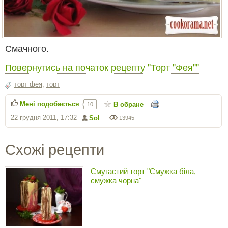
Смачного.
Повернутись на початок рецепту "Торт "Фея""
торт фея
,
торт
Мені подобається
В обране
10
22 грудня 2011, 17:32
Sol
13945
Схожі рецепти
Смугастий торт "Смужка біла,
смужка чорна"