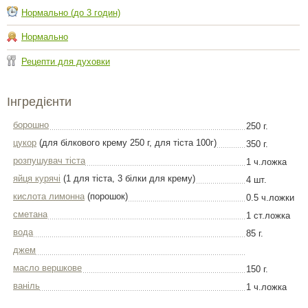
Нормально (до 3 годин)
Нормально
Рецепти для духовки
Інгредієнти
борошно
250 г.
цукор
(для білкового крему 250 г, для тіста 100г)
350 г.
розпушувач тіста
1 ч.ложка
яйця курячі
(1 для тіста, 3 білки для крему)
4 шт.
кислота лимонна
(порошок)
0.5 ч.ложки
сметана
1 ст.ложка
вода
85 г.
джем
масло вершкове
150 г.
ваніль
1 ч.ложка