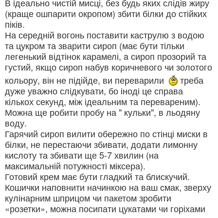
В ідеально чистій мисці, без будь яких слідів жиру
(краще ошпарити окропом) збити білки до стійких
піків.
На середній вогонь поставити каструлю з водою
та цукром та зварити сироп (має бути тільки
легенький відтінок карамелі, a сироп прозорий та
густий, якщо сироп набув коричневого чи золотого
кольору, він не підійде, ви переварили
треба
дуже уважно слідкувати, бо іноді це справа
кількох секунд, між ідеальним та перевареним).
Можна ще робити пробу на " кульки", в льодяну
воду.
Гарячий сироп вилити обережно по стінці миски в
білки, не перестаючи збивати, додати лимонну
кислоту та збивати ще 5-7 хвилин (на
максимальній потужності міксера).
Готовий крем має бути гладкий та блискучий.
Кошички наповнити начинкою на ваш смак, зверху
кулінарним шприцом чи пакетом зробити
«розетки», можна посипати цукатами чи горіхами