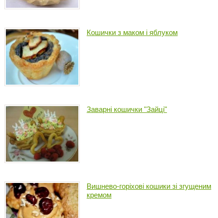
Кошички з маком і яблуком
Заварні кошички "Зайці"
Вишнево-горіхові кошики зі згущеним
кремом