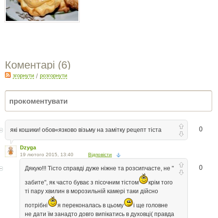
Коментарі (
6
)
згорнути
/
розгорнути
0
які кошики! обов«язково візьму на замітку рецепт тіста
Dzyga
19 лютого 2015, 13:40
Відповісти
0
Дякую!!! Тісто справді дуже ніжне та розсипчасте, не "
забите", як часто буває з пісочним тістом
крім того
ті пару хвилин в морозильній камері таки дійсно
потрібні
я переконалась в цьому
і ще головне
не дати їм занадто довго випікатись в духовці( правда