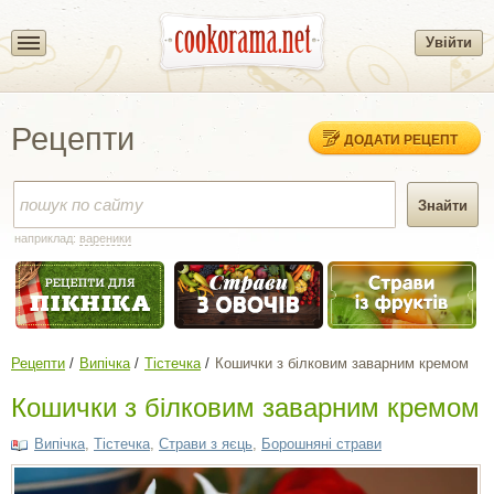
Увійти
Рецепти
ДОДАТИ РЕЦЕПТ
наприклад:
вареники
Рецепти
Випічка
Тістечка
Кошички з білковим заварним кремом
Кошички з білковим заварним кремом
Випічка
,
Тістечка
,
Cтрави з яєць
,
Борошняні страви