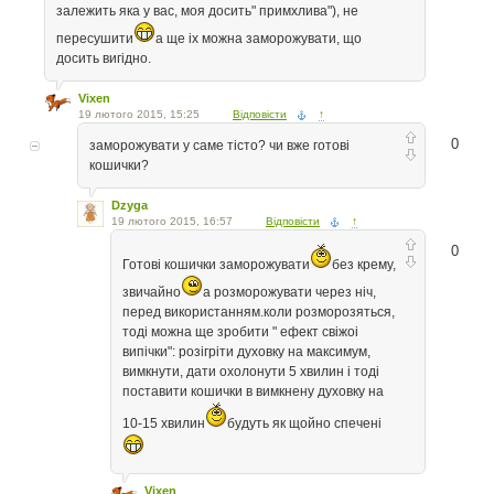
залежить яка у вас, моя досить" примхлива"), не
пересушити
а ще іх можна заморожувати, що
досить вигідно.
Vixen
19 лютого 2015, 15:25
Відповісти
↑
0
заморожувати у саме тісто? чи вже готові
кошички?
Dzyga
19 лютого 2015, 16:57
Відповісти
↑
0
Готові кошички заморожувати
без крему,
звичайно
а розморожувати через ніч,
перед використанням.коли розморозяться,
тоді можна ще зробити " ефект свіжоі
випічки": розігріти духовку на максимум,
вимкнути, дати охолонути 5 хвилин і тоді
поставити кошички в вимкнену духовку на
10-15 хвилин
будуть як щойно спечені
Vixen