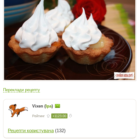
Переклади рецепту
Vixen (
Іра
)
Рейтинг
+1123.00
Рецепти користувача
(132)