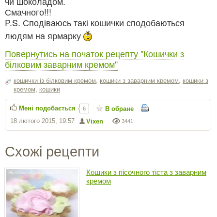
чи шоколадом.
Смачного!!!
P.S. Сподіваюсь такі кошички сподобаються
людям на ярмарку
Повернутись на початок рецепту "Кошички з
білковим заварним кремом"
кошички із білковим кремом
,
кошики з заварним кремом
,
кошики з
кремом
,
кошики
Мені подобається
В обране
6
18 лютого 2015, 19:57
Vixen
3441
Схожі рецепти
Кошики з пісочного тіста з заварним
кремом