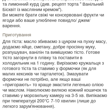
та лимонний курд (див. рецепт торта " Ванільний
Бісквіт із масляним кремом").
Ви можете брати свіжі чи консервовані фрукти чи
ягоди або ваше улюблене повидло/ джем/
варення.
Приготування
Для тіста: масло збиваємо з цукром на пухку масу,
додаємо яйце, сметану, добре просіяну муку,
розпушувач, ванілін та вимішуємо тісто. Готове
тісто загорнути в плівку та поставити в
холодильник на 1 годину. Вирізаємо кружальця з
готового тіста та ставимо у формочки (як для
малих кексиків чи тарталеток). Змазувати
формочки не потрібно, але якщо ваші
«пригорають» то краще змастити легенько олією
чи маслом. Наколюємо вилкою кожний кошичок та
ставимо у морозильну камеру на 3-5 хв. Випікаємо
при температурі 200℃ 7-10 хвилин (лише до
легкого зарум'янювання).