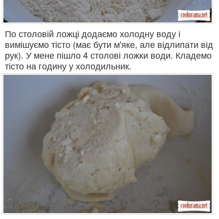
По столовій ложці додаємо холодну воду і
вимішуємо тісто (має бути м'яке, але відлипати від
рук). У мене пішло 4 столові ложки води. Кладемо
тісто на годину у холодильник.