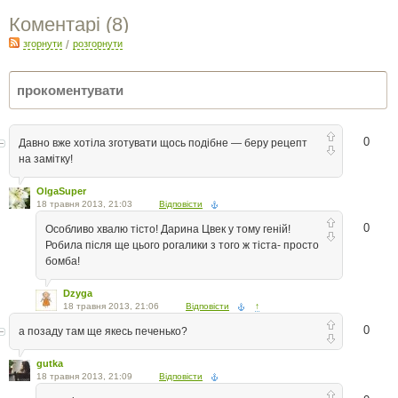
Коментарі (
8
)
згорнути
/
розгорнути
0
Давно вже хотіла зготувати щось подібне — беру рецепт
на замітку!
OlgaSuper
18 травня 2013, 21:03
Відповісти
0
Особливо хвалю тісто! Дарина Цвек у тому геній!
Робила після ще цього рогалики з того ж тіста- просто
бомба!
Dzyga
18 травня 2013, 21:06
Відповісти
↑
0
а позаду там ще якесь печенько?
gutka
18 травня 2013, 21:09
Відповісти