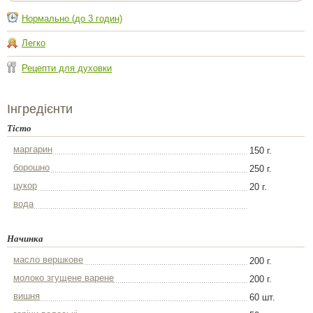
Нормально (до 3 годин)
Легко
Рецепти для духовки
Інгредієнти
Тісто
маргарин
150 г.
борошно
250 г.
цукор
20 г.
вода
Начинка
масло вершкове
200 г.
молоко згущене варене
200 г.
вишня
60 шт.