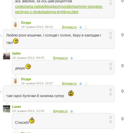
0
ага. вівсяне, за ось цим рецептом
cookorama.net/uk/blog/pechyvo/domashnye-vivsyane-
pechyvo-z-shokoladnoyu-kryhtoyu.html
Dzyga
19 травня 2013, 09:31
Відповісти
↑
0
Люблю різні кошички, і солодкі і солоні, беру в закладки і
твої
Sellin
19 травня 2013, 09:55
Відповісти
0
дякую
Dzyga
19 травня 2013, 10:07
Відповісти
↑
0
такі гарні булочки й начинка супер
Laran
19 травня 2013, 12:09
Відповісти
0
Спасибі