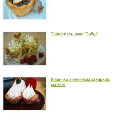
Заварні кошички "Зайці"
Кошички з білковим заварним
кремом