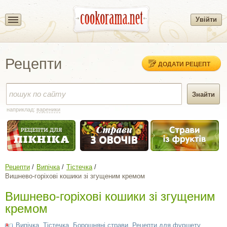
Увійти
Рецепти
ДОДАТИ РЕЦЕПТ
наприклад:
вареники
Рецепти
Випічка
Тістечка
Вишнево-горіхові кошики зі згущеним кремом
Вишнево-горіхові кошики зі згущеним
кремом
Випічка
,
Тістечка
,
Борошняні страви
,
Рецепти для фуршету