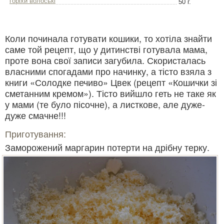
горіхи волоські
50 г.
Коли починала готувати кошики, то хотіла знайти
саме той рецепт, що у дитинстві готувала мама,
проте вона свої записи загубила. Скористалась
власними спогадами про начинку, а тісто взяла з
книги «Солодке печиво» Цвек (рецепт «Кошички зі
сметанним кремом»). Тісто вийшло геть не таке як
у мами (те було пісочне), а листкове, але дуже-
дуже смачне!!!
Приготування:
Заморожений маргарин потерти на дрібну терку.