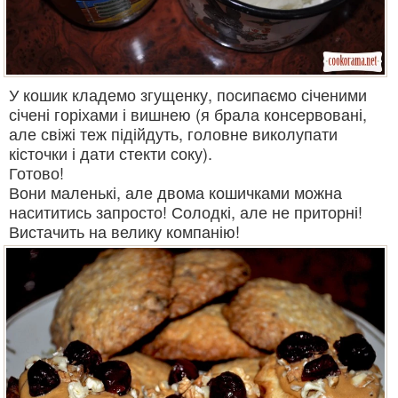
У кошик кладемо згущенку, посипаємо січеними
січені горіхами і вишнею (я брала консервовані,
але свіжі теж підійдуть, головне виколупати
кісточки і дати стекти соку).
Готово!
Вони маленькі, але двома кошичками можна
насититись запросто! Солодкі, але не приторні!
Вистачить на велику компанію!