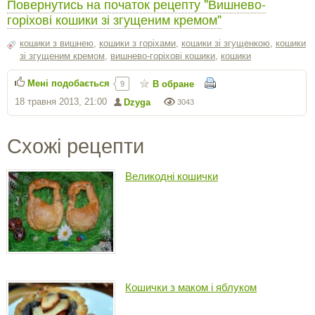
Повернутись на початок рецепту "Вишнево-
горіхові кошики зі згущеним кремом"
кошики з вишнею
,
кошики з горіхами
,
кошики зі згущенкою
,
кошики
зі згущеним кремом
,
вишнево-горіхові кошики
,
кошики
Мені подобається
В обране
9
18 травня 2013, 21:00
Dzyga
3043
Схожі рецепти
Великодні кошички
Кошички з маком і яблуком