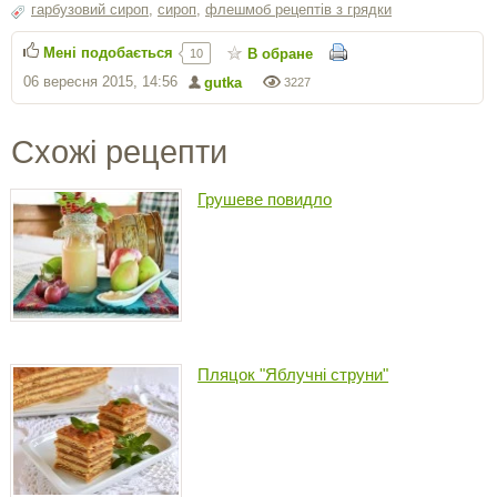
гарбузовий сироп
,
сироп
,
флешмоб рецептів з грядки
Мені подобається
В обране
10
06 вересня 2015, 14:56
gutka
3227
Схожі рецепти
Грушеве повидло
Пляцок "Яблучні струни"