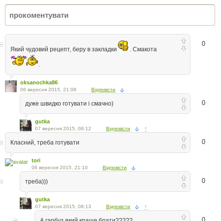
0
Який чудовий рецепт, беру в закладки
. Смакота
.
oksanochka86
06 вересня 2015, 21:08
Відповісти
0
дуже швидко готувати і смачно)
gutka
07 вересня 2015, 08:12
Відповісти
↑
0
Класний, треба готувати
tori
06 вересня 2015, 21:10
Відповісти
0
треба)))
gutka
07 вересня 2015, 08:13
Відповісти
↑
0
А гарбуз який краще брати?????