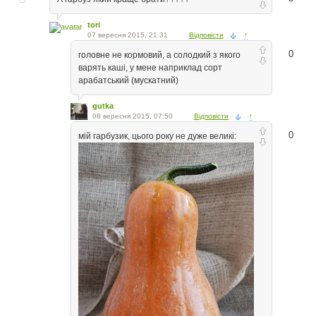
tori
07 вересня 2015, 21:31
Відповісти
↑
0
головне не кормовий, а солодкий з якого
варять каші, у мене наприклад сорт
арабатський (мускатний)
gutka
08 вересня 2015, 07:50
Відповісти
↑
0
мій гарбузик, цього року не дуже великі: