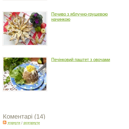
Печиво з яблучно-грушевою
начинкою
Печінковий паштет з овочами
Коментарі (
14
)
згорнути
/
розгорнути