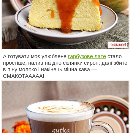
А готувати моє улюблене
гарбузове лате
стало
простіше, налив на дно склянки сироп, далі збите
в піну молоко і накінець міцна кава —
СМАКОТААААА!