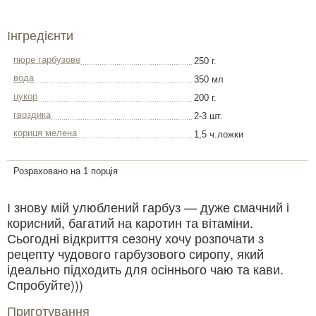
Інгредієнти
пюре гарбузове
250 г.
вода
350 мл
цукор
200 г.
гвоздика
2-3 шт.
кориця мелена
1,5 ч.ложки
Розраховано на 1 порція
І знову мій улюблений гарбуз — дуже смачний і
корисний, багатий на каротин та вітаміни.
Сьогодні відкриття сезону хочу розпочати з
рецепту чудового гарбузового сиропу, який
ідеально підходить для осіннього чаю та кави.
Спробуйте)))
Приготування