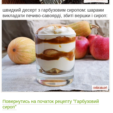
швидкий десерт з гарбузовим сиропом: шарами
викладати печиво-савоярді, збиті вершки і сироп:
Повернутись на початок рецепту "Гарбузовий
сироп"