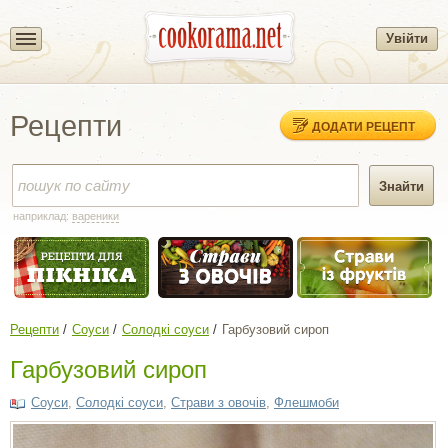
Увійти
Рецепти
ДОДАТИ РЕЦЕПТ
наприклад:
вареники
Рецепти
Соуси
Солодкі соуси
Гарбузовий сироп
Гарбузовий сироп
Соуси
,
Солодкі соуси
,
Страви з овочів
,
Флешмоби