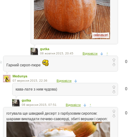
gutka
08 жовтня 2015, 20:45
Відповісти
↑
0
Гарний сироп-пюре
Medunya
07 вересня 2015, 22:36
Відповісти
0
кава-лате з ним чудова)
gutka
08 вересня 2015, 07:51
Відповісти
↑
0
готувала ще швидкий десерт з гарбузовим сиропом:
шарами викладати печиво-савоярді, збиті вершки і сироп: