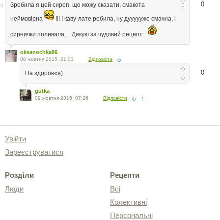
0
Зробила я цей сироп, що можу сказати, смакота
неймовірна
!!! І каву-лате робила, ну дуууууже смачна, і
сирнички поливала… Дякую за чудовий рецепт
.
oksanochka86
08 жовтня 2015, 21:03
Відповісти
0
На здоров«я)
gutka
09 жовтня 2015, 07:26
Відповісти
↑
Увійти
Зареєструватися
Розділи
Рецепти
Люди
Всі
Колективні
Персональні