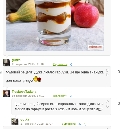
gutka
15 вересня 2015, 15:09
Відповісти
0
Чудовий рецепт! Дуже люблю гарбузи. Це ще одна знахідка
для мене. Дякую
TravkovaTatiana
15 вересня 2015, 17:12
Відповісти
0
і для мене цей сироп став справжньою знахідкою, моя
любов до гарбузів росте з кожним новим рецептом))))
gutka
17 вересня 2015, 11:07
Відповісти
↑