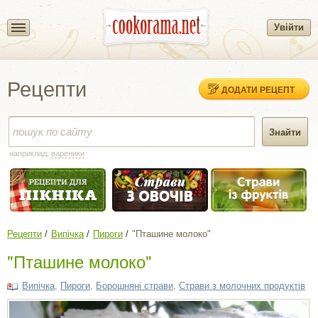
Увійти
Рецепти
ДОДАТИ РЕЦЕПТ
наприклад:
вареники
Рецепти
Випічка
Пироги
"Пташине молоко"
"Пташине молоко"
Випічка
,
Пироги
,
Борошняні страви
,
Страви з молочних продуктів