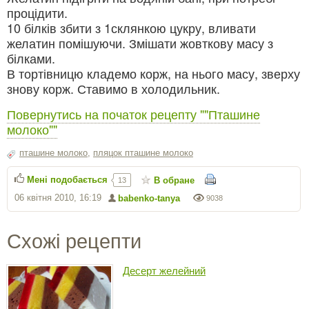
процідити.
10 білків збити з 1склянкою цукру, вливати
желатин помішуючи. Змішати жовткову масу з
білками.
В тортівницю кладемо корж, на нього масу, зверху
знову корж. Ставимо в холодильник.
Повернутись на початок рецепту ""Пташине
молоко""
пташине молоко
,
пляцок пташине молоко
Мені подобається
В обране
13
06 квітня 2010, 16:19
babenko-tanya
9038
Схожі рецепти
Десерт желейний