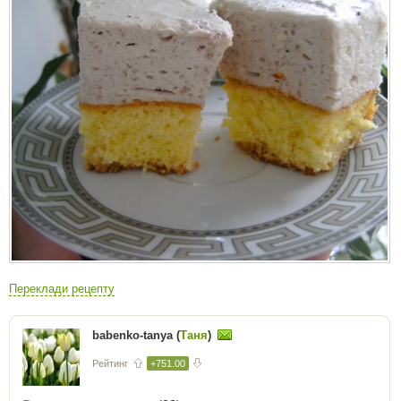
Переклади рецепту
babenko-tanya (
Таня
)
Рейтинг
+751.00