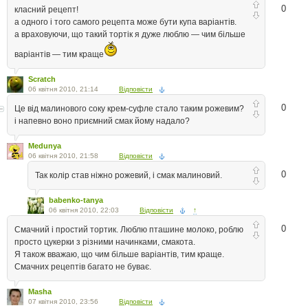
0
класний рецепт!
а одного і того самого рецепта може бути купа варіантів.
а враховуючи, що такий тортік я дуже люблю — чим більше
варіантів — тим краще
Scratch
06 квітня 2010, 21:14
Відповісти
0
Це від малинового соку крем-суфле стало таким рожевим?
і напевно воно приємний смак йому надало?
Medunya
06 квітня 2010, 21:58
Відповісти
0
Так колір став ніжно рожевий, і смак малиновий.
babenko-tanya
06 квітня 2010, 22:03
Відповісти
↑
0
Смачний і простий тортик. Люблю пташине молоко, роблю
просто цукерки з різними начинками, смакота.
Я також вважаю, що чим більше варіантів, тим краще.
Смачних рецептів багато не буває.
Masha
07 квітня 2010, 23:56
Відповісти