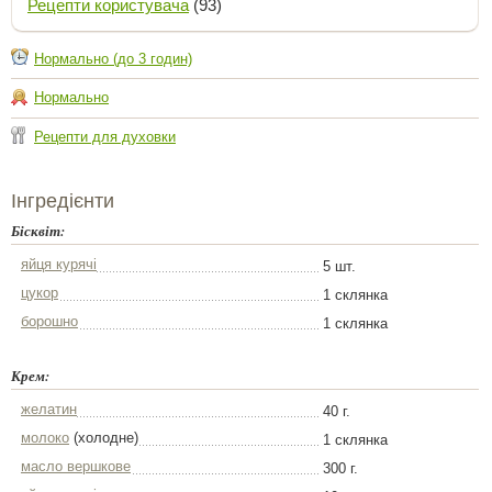
Рецепти користувача
(93)
Нормально (до 3 годин)
Нормально
Рецепти для духовки
Інгредієнти
Бісквіт:
яйця курячі
5 шт.
цукор
1 склянка
борошно
1 склянка
Крем:
желатин
40 г.
молоко
(холодне)
1 склянка
масло вершкове
300 г.