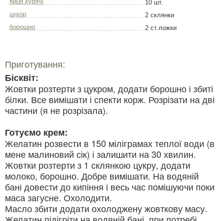
яйця курячі
10 шт.
цукор
2 склянки
борошно
2 ст.ложки
Приготування:
Бісквіт:
Жовтки розтерти з цукром, додати борошно і збиті
білки. Все вимішати і спекти корж. Розрізати на дві
частини (я не розрізала).
Готуємо крем:
Желатин розвести в 150 міліграмах теплої води (в
мене малиновий сік) і залишити на 30 хвилин.
Жовтки розтерти з 1 склянкою цукру, додати
молоко, борошно. Добре вимішати. На водяній
бані довести до кипіння і весь час помішуючи поки
маса загусне. Охолодити.
Масло збити додати охолоджену жовткову масу.
Желатин підігріти на водяній бані, при потребі