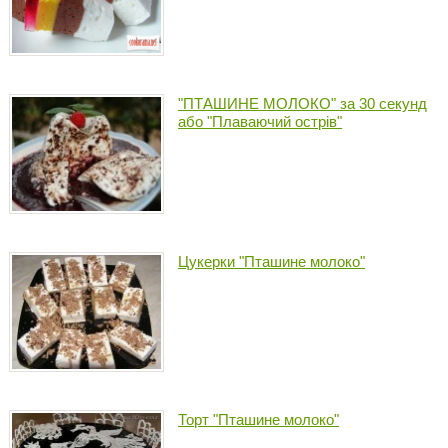
"ПТАШИНЕ МОЛОКО" за 30 секунд
або "Плаваючий острів"
Цукерки "Пташине молоко"
Торт "Пташине молоко"