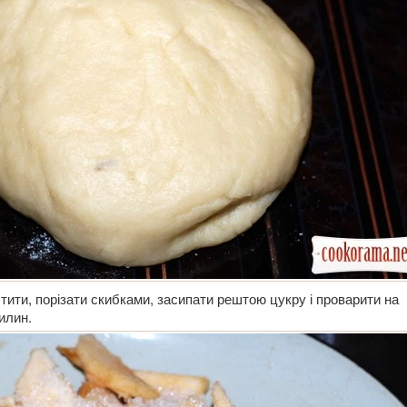
тити, порізати скибками, засипати рештою цукру і проварити на
илин.