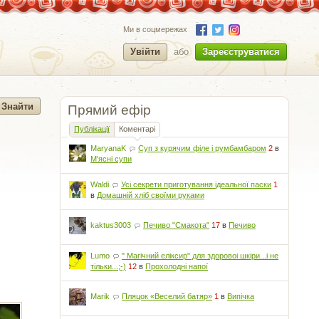
Ми в соцмережах
Увійти
або
Зареєструватися
Прямий ефір
Публікації
Коментарі
MaryanaK
Суп з курячим філе і румбамбаром
2
в
М'ясні супи
Waldi
Усі секрети приготування ідеальної паски
1
в
Домашній хліб своїми руками
kaktus3003
Печиво "Смакота"
17
в
Печиво
Lumo
" Магічний еліксир" для здоровоі шкіри...і не
тільки...;-)
12
в
Прохолодні напої
Marik
Пляцок «Веселий батяр»
1
в
Випічка