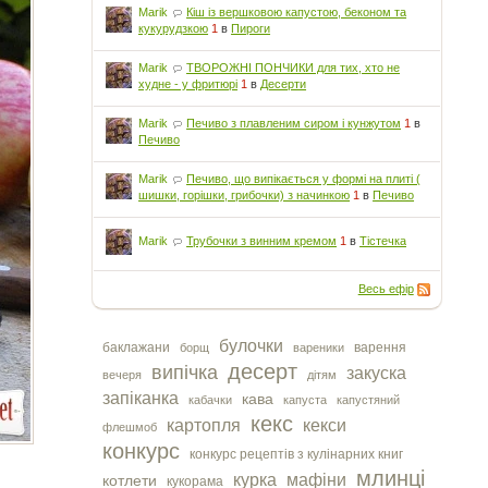
Marik
Кіш із вершковою капустою, беконом та
кукурудзкою
1
в
Пироги
Marik
ТВОРОЖНІ ПОНЧИКИ для тих, хто не
худне - у фритюрі
1
в
Десерти
Marik
Печиво з плавленим сиром і кунжутом
1
в
Печиво
Marik
Печиво, що випікається у формі на плиті (
шишки, горішки, грибочки) з начинкою
1
в
Печиво
Marik
Трубочки з винним кремом
1
в
Тістечка
Весь ефір
булочки
баклажани
варення
борщ
вареники
десерт
випічка
закуска
вечеря
дітям
запіканка
кава
кабачки
капуста
капустяний
кекс
картопля
кекси
флешмоб
конкурс
конкурс рецептів з кулінарних книг
млинці
курка
мафіни
котлети
кукорама