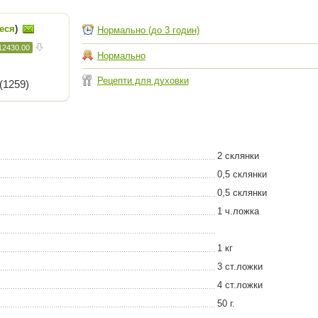
еся
)
Нормально (до 3 годин)
12430.00
Нормально
Рецепти для духовки
(1259)
2 склянки
0,5 склянки
0,5 склянки
1 ч.ложка
1 кг
3 ст.ложки
4 ст.ложки
50 г.