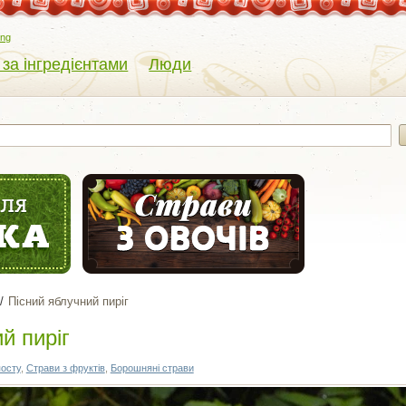
eng
 за інгредієнтами
Люди
Пісний яблучний пиріг
й пиріг
посту
,
Страви з фруктів
,
Борошняні страви