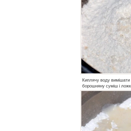
Киплячу воду вимішати з
борошняну суміш і ложк