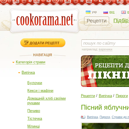
укр
рус
Підбір
Рецепти
ДОДАТИ РЕЦЕПТ
наприклад:
вареники
НАВІГАЦІЯ
Категорія страви
Випічка
Булочки
Кекси і мафіни
Рецепти
Випічка
Пироги
Домашній хліб своїми
руками
Пісний яблучни
Печиво
Випічка
,
Пироги
,
Страви до 
Тістечка
Млинці