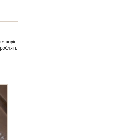
о пиріг
 роблять