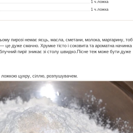
1 ч.ложка
1 ч.ложка
ому пирозі немає яєць, масла, сметани, молока, маргарину, тобт
д — це дуже смачно. Хрумке тісто і соковита та ароматна начинка
блучний пиріг зникає зі столу швидко.Пісне теж може бути дуже
. ложкою цукру, сіллю, розпушувачем.