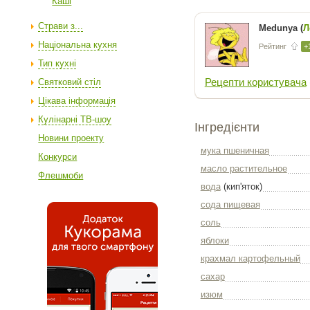
Каші
Страви з...
Medunya (
Л
Національна кухня
Рейтинг
+
Тип кухні
Рецепти користувача
Святковий стіл
Цікава інформація
Кулінарні ТВ-шоу
Інгредієнти
Новини проекту
мука пшеничная
Конкурси
масло растительное
Флешмоби
вода
(кип'яток)
сода пищевая
соль
яблоки
крахмал картофельный
сахар
изюм