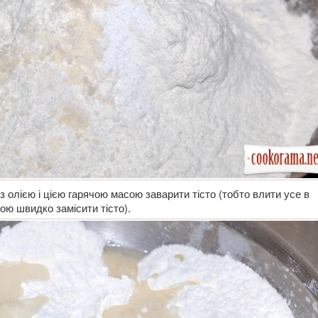
 олією і цією гарячою масою заварити тісто (тобто влити усе в
ою швидко замісити тісто).