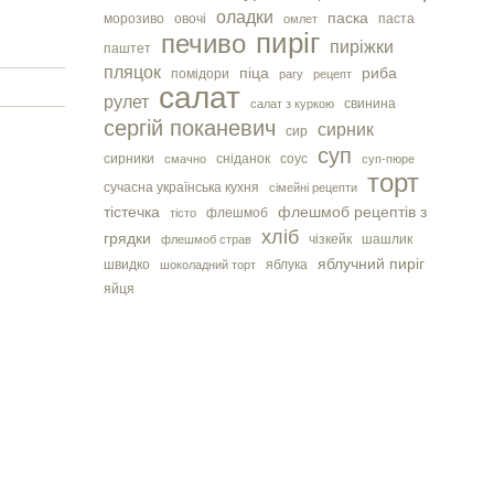
оладки
паска
морозиво
овочі
паста
омлет
пиріг
печиво
пиріжки
паштет
пляцок
піца
риба
помідори
рагу
рецепт
салат
рулет
свинина
салат з куркою
сергiй поканевич
сирник
сир
суп
сирники
сніданок
соус
смачно
суп-пюре
торт
сучасна українська кухня
сімейні рецепти
тістечка
флешмоб рецептів з
флешмоб
тісто
хліб
грядки
чізкейк
шашлик
флешмоб страв
яблучний пиріг
швидко
яблука
шоколадний торт
яйця