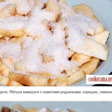
цідити. Яблука вимішати з помитими родзинками, корицею, лимон