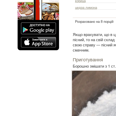
корица
цедра лимона
Розраховано на 8 порцій
Якщо врахувати, що в ць
пісний, то на свій скла
свою справу — пісний я
смачним.
Приготування
Борошно змішати з 1 ст