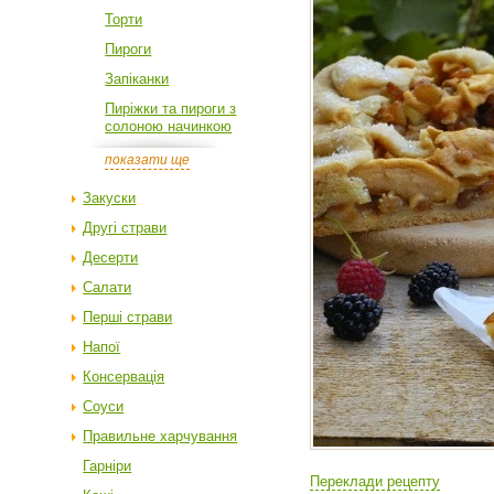
Торти
Пироги
Запіканки
Пиріжки та пироги з
солоною начинкою
показати ще
Закуски
Другі страви
Десерти
Салати
Перші страви
Напої
Консервація
Соуси
Правильне харчування
Гарніри
Переклади рецепту