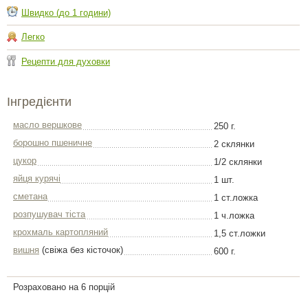
Швидко (до 1 години)
Легко
Рецепти для духовки
Інгредієнти
масло вершкове
250 г.
борошно пшеничне
2 склянки
цукор
1/2 склянки
яйця курячі
1 шт.
сметана
1 ст.ложка
розпушувач тіста
1 ч.ложка
крохмаль картопляний
1,5 ст.ложки
вишня
(свіжа без кісточок)
600 г.
Розраховано на 6 порцій