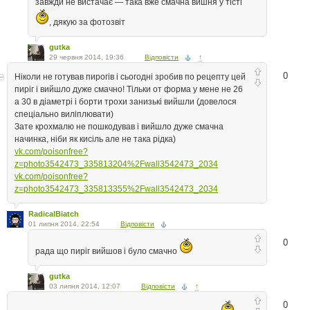
завжди не вистачає — така вже смачна вишня у тісті
, дякую за фотозвіт
gutka
29 червня 2014, 19:36
Відповісти
↑
0
Ніколи не готував пирогів і сьогодні зробив по рецепту цей
пиріг і вийшло дуже смачно! Тільки от форма у мене не 26
а 30 в діаметрі і борти трохи занизькі вийшли (довелося
спеціально виліплювати)
Зате крохмалю не пошкодував і вийшло дуже смачна
начинка, ніби як кисіль але не така рідка)
vk.com/poisonfree?
z=photo3542473_335813204%2Fwall3542473_2034
vk.com/poisonfree?
z=photo3542473_335813355%2Fwall3542473_2034
RadicalBiatch
01 липня 2014, 22:54
Відповісти
0
рада що пиріг вийшов і було смачно
gutka
03 липня 2014, 12:07
Відповісти
↑
0