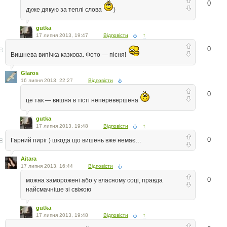
0
дуже дякую за теплі слова
)
gutka
17 липня 2013, 19:47
Відповісти
↑
0
Вишнева випiчка казкова. Фото — пiсня!
Glaros
16 липня 2013, 22:27
Відповісти
0
це так — вишня в тісті неперевершена
gutka
17 липня 2013, 19:48
Відповісти
↑
0
Гарний пиріг ) шкода що вишень вже немає…
Aitara
17 липня 2013, 16:44
Відповісти
0
можна заморожені або у власному соці, правда
найсмачніше зі свіжою
gutka
17 липня 2013, 19:48
Відповісти
↑