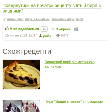
Повернутись на початок рецепту "Літній пиріг з
вишнями"
літній пиріг
,
пиріг з вишнями
,
вишневий пиріг
,
пиріг
Мені подобається
В обране
15
15 липня 2013, 19:37
gutka
36773
Схожі рецепти
Вишневий пиріг зі сметанною
заливкою
Пиріг "Вишні в перині" з помадкою