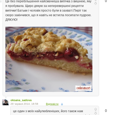
0
Це без перебільшення найсмачніша випічка з вишнею, яку
я пробувала. Щиро дякую за неперевершені рецепти
випічки! Батьки і чоловік просто були в захваті.Пиріг так
скоро закінчився, що я навіть не встигла посипати пудрою.
ДЯКУЮ!
oksana_sadova
29 червня 2014, 18:58
Відповісти
0
це один з моїх найулюбленіших, його також нам