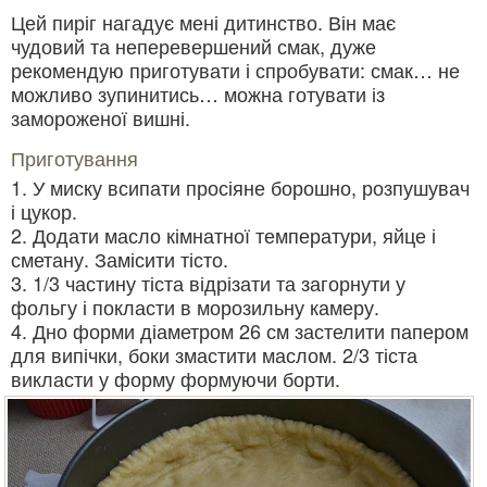
Цей пиріг нагадує мені дитинство. Він має
чудовий та неперевершений смак, дуже
рекомендую приготувати і спробувати: смак… не
можливо зупинитись… можна готувати із
замороженої вишні.
Приготування
1. У миску всипати просіяне борошно, розпушувач
і цукор.
2. Додати масло кімнатної температури, яйце і
сметану. Замісити тісто.
3. 1/3 частину тіста відрізати та загорнути у
фольгу і покласти в морозильну камеру.
4. Дно форми діаметром 26 см застелити папером
для випічки, боки змастити маслом. 2/3 тіста
викласти у форму формуючи борти.