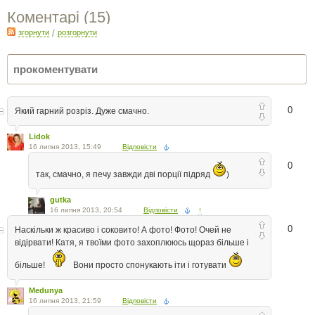
Коментарі (
15
)
згорнути
/
розгорнути
0
Який гарний розріз. Дуже смачно.
Lidok
16 липня 2013, 15:49
Відповісти
0
так, смачно, я печу завжди дві порції підряд
)
gutka
16 липня 2013, 20:54
Відповісти
↑
0
Наскільки ж красиво і соковито! А фото! Фото! Очей не
відірвати! Катя, я твоїми фото захоплююсь щораз більше і
більше!
Вони просто спонукають іти і готувати
Medunya
16 липня 2013, 21:59
Відповісти