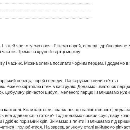
І в цей час готуємо овочі. Ріжемо порей, селеру і дрібно ріпчаст
 часник. Тремо на крупній тертці моркву.
ву і часник. Можна злегка посипати чорним перцем. І додаємо в
рський перець, порей і селеру. Пассеруємо хвилин п'ять і
ю. Ріжемо картоплю і теж в каструлю. Додаємо шматочок перцю 
го), цибулину ріпчастої цибулі, меленого перцю і залишаємо нуди
о картоплі. Коли картопля зварилася до напівготовності, додаєм
 ось все здавалося б готове? Тоді додаємо соєвий соус, пару кра
 і дрібно порізаний кріп. Знімаємо з плити і залишаємо під криш
очитися і полюбитися. На завершальному етапі виймаємо ріпчас