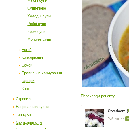
М'ясні супи
Супи-пюре
Холодні супи
Рибні супи
Крем-супи
Молочні супи
Напої
Консервація
Соуси
Правильне харчування
Гарніри
Каші
Переклади рецепту
Страви з...
Національна кухня
Otvedaem (
Тип кухні
Рейтинг
+
Святковий стіл