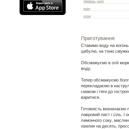
перець чилі
кріп
олія
Приготування
Ставимо воду на вогонь. 
цибулю, на тонкі смужки
Обсмажуємо в олії морк
воду.
Тепер обсмажуємо болга
перекладаємо в каструл
смаком і тяги до гостро
варитися.
Готовність визначаємо п
лавровий лист і сіль. І
лимонного соку, маслини
хвилин на десять, прос