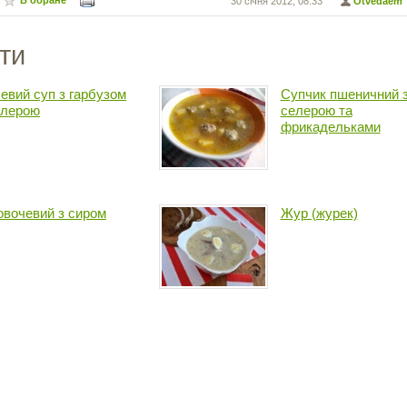
В обране
30 січня 2012, 08:33
Otvedaem
ти
евий суп з гарбузом
Супчик пшеничний 
елерою
селерою та
фрикадельками
овочевий з сиром
Жур (журек)