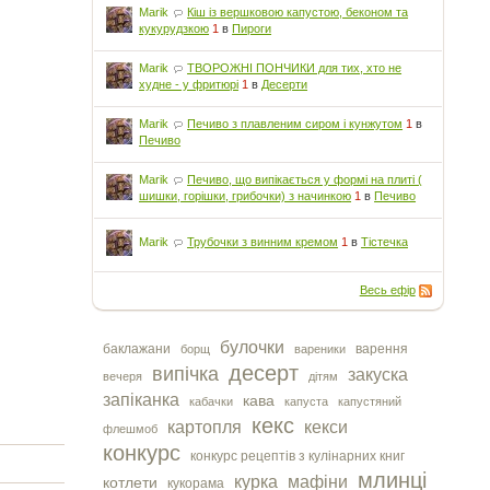
Marik
Кіш із вершковою капустою, беконом та
кукурудзкою
1
в
Пироги
Marik
ТВОРОЖНІ ПОНЧИКИ для тих, хто не
худне - у фритюрі
1
в
Десерти
Marik
Печиво з плавленим сиром і кунжутом
1
в
Печиво
Marik
Печиво, що випікається у формі на плиті (
шишки, горішки, грибочки) з начинкою
1
в
Печиво
Marik
Трубочки з винним кремом
1
в
Тістечка
Весь ефір
булочки
баклажани
варення
борщ
вареники
десерт
випічка
закуска
вечеря
дітям
запіканка
кава
кабачки
капуста
капустяний
кекс
картопля
кекси
флешмоб
конкурс
конкурс рецептів з кулінарних книг
млинці
курка
мафіни
котлети
кукорама