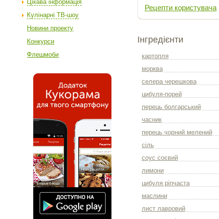
Цікава інформація
Рецепти користувача
Кулінарні ТВ-шоу
Новини проекту
Інгредієнти
Конкурси
Флешмоби
картопля
морква
селера черешкова
цибуля-порей
перець болгарський
часник
перець чорний мелений
сіль
соус соєвий
лимони
цибуля ріпчаста
маслини
лист лавровий