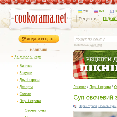
укр
рус
Підбір
Рецепти
ДОДАТИ РЕЦЕПТ
наприклад:
вареники
НАВІГАЦІЯ
Категорія страви
Випічка
Закуски
Другі страви
Десерти
Рецепти
Перші страви
О
Салати
Суп овочевий 
Перші страви
Перші страви
,
Овочеві супи
Овочеві супи