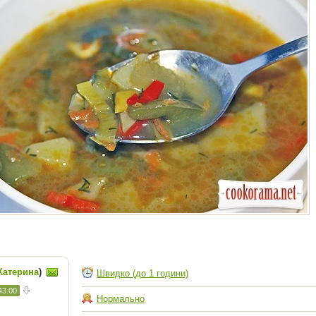
Катерина
)
Швидко (до 1 години)
43.00
Нормально