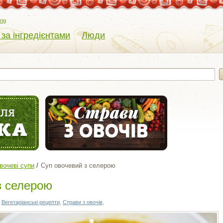
eng
 за інгредієнтами
Люди
вочеві супи
Суп овочевий з селерою
з селерою
,
Вегетаріанські рецепти
,
Страви з овочів
,