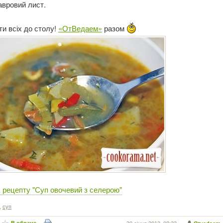
авровий лист.
ти всіх до столу!
«ОтВедаем»
разом
 рецепту "Суп овочевий з селерою"
,
суп