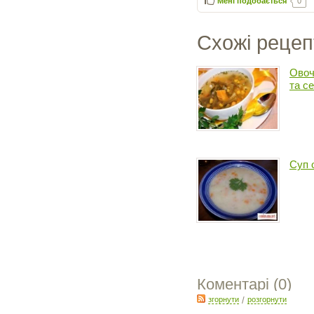
Мені подобається
0
Схожі рецеп
Овоч
та с
Суп 
Коментарі (
0
)
згорнути
/
розгорнути