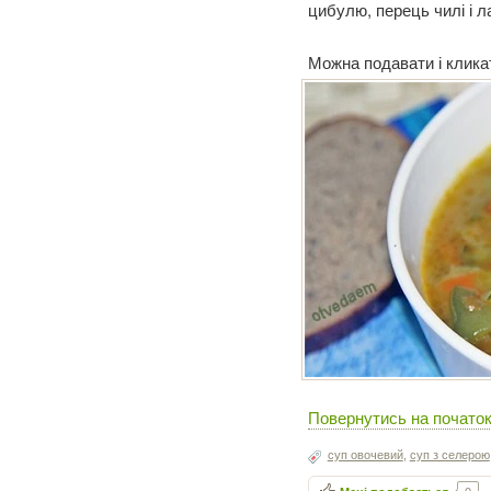
цибулю, перець чилі і л
Можна подавати і клика
Повернутись на початок
суп овочевий
,
суп з селерою