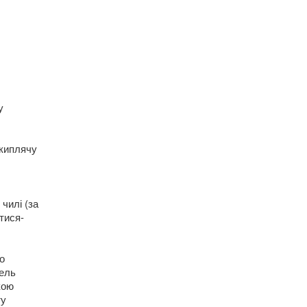
у
 киплячу
чилі (за
тися-
о
пель
кою
ту