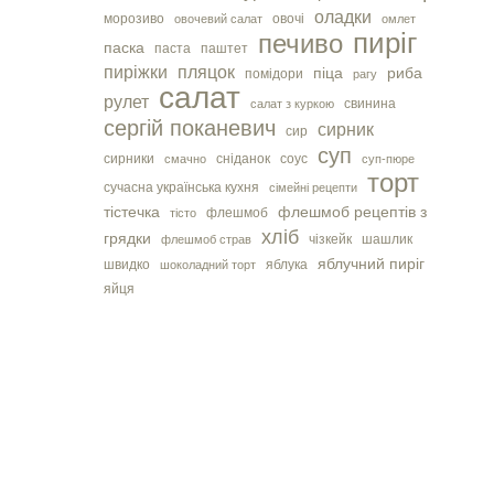
оладки
морозиво
овочі
овочевий салат
омлет
пиріг
печиво
паска
паста
паштет
пиріжки
пляцок
піца
риба
помідори
рагу
салат
рулет
свинина
салат з куркою
сергiй поканевич
сирник
сир
суп
сирники
сніданок
соус
смачно
суп-пюре
торт
сучасна українська кухня
сімейні рецепти
тістечка
флешмоб рецептів з
флешмоб
тісто
хліб
грядки
чізкейк
шашлик
флешмоб страв
яблучний пиріг
швидко
яблука
шоколадний торт
яйця