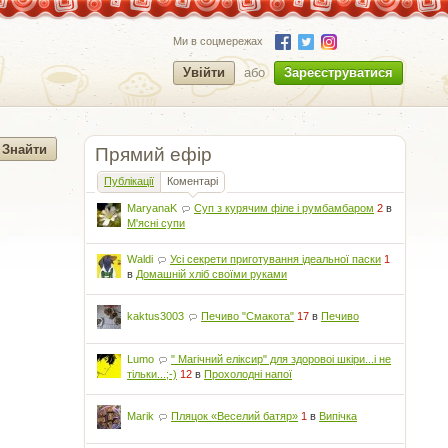
Ми в соцмережах
Увійти
або
Зареєструватися
Прямий ефір
Публікації
Коментарі
MaryanaK
Суп з курячим філе і румбамбаром
2
в
М'ясні супи
Waldi
Усі секрети приготування ідеальної паски
1
в
Домашній хліб своїми руками
kaktus3003
Печиво "Смакота"
17
в
Печиво
Lumo
" Магічний еліксир" для здоровоі шкіри...і не
тільки...;-)
12
в
Прохолодні напої
Marik
Пляцок «Веселий батяр»
1
в
Випічка