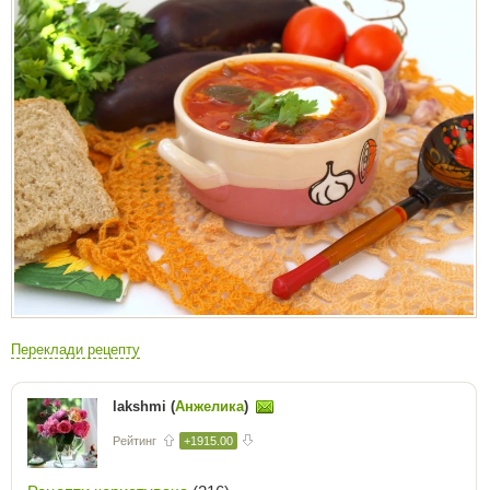
Переклади рецепту
lakshmi (
Анжелика
)
Рейтинг
+1915.00