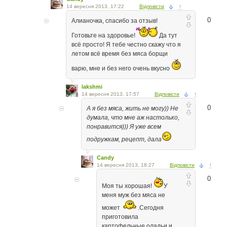
14 вересня 2013, 17:22
Відповісти
↑
0
Алианочка, спасибо за отзыв!
Готовьте на здоровье!
Да тут
всё просто! Я тебе честно скажу что я
летом всё время без мяса борщи
варю, мне и без него очень вкусно
lakshmi
14 вересня 2013, 17:57
Відповісти
↑
0
А я без мяса, жить не могу)) Не
думала, что мне аж настолько,
понравится))) Я уже всем
подружкам, рецепт, дала
Candy
14 вересня 2013, 18:27
Відповісти
↑
0
Моя ты хорошая!
У
меня муж без мяса не
может
.Сегодня
приготовила
картофельные оладьи и