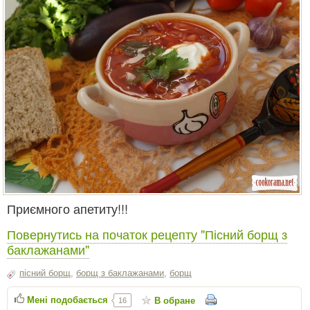
Приємного апетиту!!!
Повернутись на початок рецепту "Пісний борщ з
баклажанами"
пісний борщ
,
борщ з баклажанами
,
борщ
Мені подобається
В обране
16