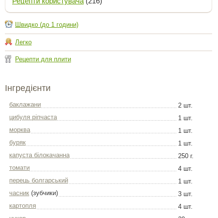
Рецепти користувача
(216)
Швидко (до 1 години)
Легко
Рецепти для плити
Інгредієнти
баклажани
2 шт.
цибуля ріпчаста
1 шт.
морква
1 шт.
буряк
1 шт.
капуста білокачанна
250 г.
томати
4 шт.
перець болгарський
1 шт.
часник
(зубчики)
3 шт.
картопля
4 шт.