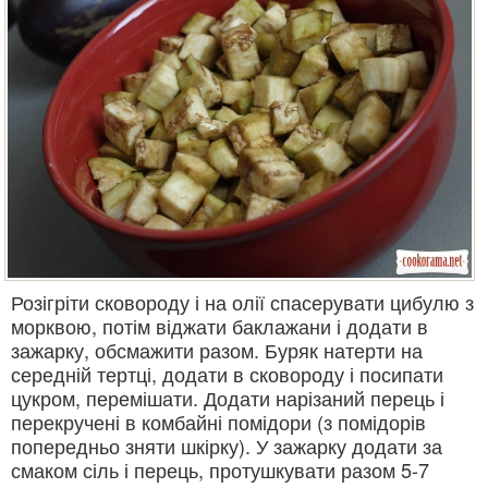
Розігріти сковороду і на олії спасерувати цибулю з
морквою, потім віджати баклажани і додати в
зажарку, обсмажити разом. Буряк натерти на
середній тертці, додати в сковороду і посипати
цукром, перемішати. Додати нарізаний перець і
перекручені в комбайні помідори (з помідорів
попередньо зняти шкірку). У зажарку додати за
смаком сіль і перець, протушкувати разом 5-7