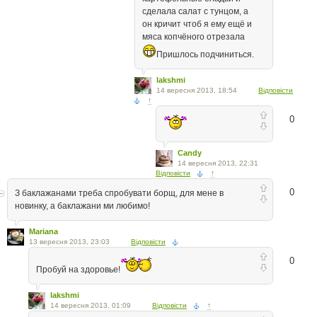
сделала салат с тунцом, а
он кричит чтоб я ему ещё и
мяса копчёного отрезала
Пришлось подчиниться.
lakshmi
14 вересня 2013, 18:54
Відповісти
↑
0
Candy
14 вересня 2013, 22:31
Відповісти
↑
0
З баклажанами треба спробувати борщ, для мене в
новинку, а баклажани ми любимо!
Mariana
13 вересня 2013, 23:03
Відповісти
0
Пробуй на здоровье!
lakshmi
14 вересня 2013, 01:09
Відповісти
↑