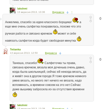
lakshmi
13 вересня 2013, 13:36
Відповісти
↑
0
Анжелика, спасибо за идею классного борщика!
а
еще мне очень салфетка понравилась, похоже что это
ручная работа и связано крючком
может и себе
навязать салфеток когда будет свободная минутка
Tetianka
13 вересня 2013, 12:50
Відповісти
0
Танюша, спасибо!
Салфеточка ты права,
связана крючком, вязала моя доченька очень давно,
когда была школьницей, сейчас ей некогда вязать, да
и живёт она в другом городе.Я тоже крючком немного
умею вязать, но много лет ничего не вязала, надо
вспоминать, а времени совсем на это нет.Сейчас
даже вышивку забросила из-за отсутствия времени
lakshmi
13 вересня 2013, 13:39
Відповісти
↑