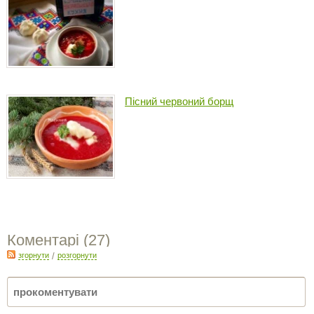
Пісний червоний борщ
Коментарі (
27
)
згорнути
/
розгорнути