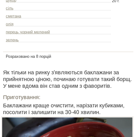
цукор
20 г.
сіль
сметана
олія
перець чорний мелений
зелень
Розраховано на 8 порцій
Як тільки на ринку з'являються баклажани за
прийнятною ціною, починаю готувати такий борщ.
У мене вдома він став одним з фаворитів.
Приготування:
Баклажани краще очистити, нарізати кубиками,
посолити і залишити на 30-40 хвилин.