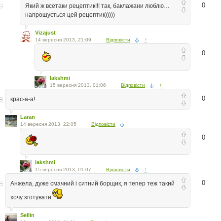
0
Який ж всетаки рецептик!!! так, баклажани люблю…
напрошується цей рецептик)))))
Vizajust
14 вересня 2013, 21:09
Відповісти
↑
0
lakshmi
15 вересня 2013, 01:06
Відповісти
↑
0
крас-а-а!
Laran
14 вересня 2013, 22:05
Відповісти
0
lakshmi
15 вересня 2013, 01:07
Відповісти
↑
0
Анжела, дуже смачний і ситний борщик, я тепер теж такий
хочу зготувати
Sellin