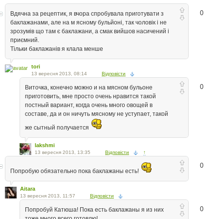
0
Вдячна за рецептик, я вчора спробувала приготувати з
баклажанами, але на м ясному бульйоні, так чоловік і не
зрозумів що там є баклажани, а смак вийшов насичений і
приємний.
Тільки баклажанів я клала менше
tori
13 вересня 2013, 08:14
Відповісти
0
Виточка, конечно можно и на мясном бульоне
приготовить, мне просто очень нравится такой
постный вариант, когда очень много овощей в
составе, да и он ничуть мясному не уступает, такой
же сытный получается
lakshmi
13 вересня 2013, 13:35
Відповісти
↑
0
Попробую обязательно пока баклажаны есть!
Aitara
13 вересня 2013, 11:57
Відповісти
0
Попробуй Катюша! Пока есть баклажаны я из них
тоже много всего готовлю!