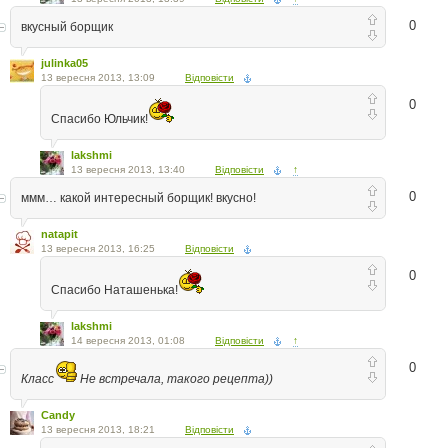
0
вкусный борщик
julinka05
13 вересня 2013, 13:09
Відповісти
0
Спасибо Юльчик!
lakshmi
13 вересня 2013, 13:40
Відповісти
↑
0
ммм… какой интересный борщик! вкусно!
natapit
13 вересня 2013, 16:25
Відповісти
0
Спасибо Наташенька!
lakshmi
14 вересня 2013, 01:08
Відповісти
↑
0
Класс
Не встречала, такого рецепта))
Candy
13 вересня 2013, 18:21
Відповісти