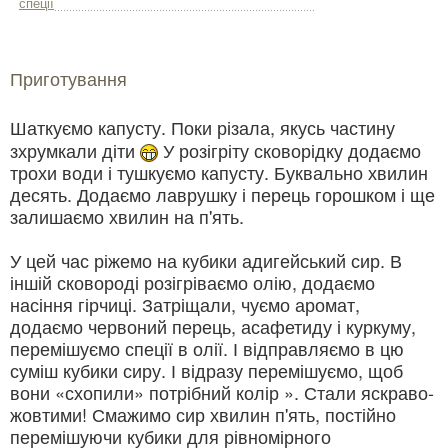
спеції
Приготування
Шаткуємо капусту. Поки різала, якусь частину
зхрумкали діти
У розігріту сковорідку додаємо
трохи води і тушкуємо капусту. Буквально хвилин
десять. Додаємо лаврушку і перець горошком і ще
залишаємо хвилин на п'ять.
У цей час ріжемо на кубики адигейський сир. В
іншій сковороді розігріваємо олію, додаємо
насіння гірчиці. Затріщали, чуємо аромат,
додаємо червоний перець, асафетиду і куркуму,
перемішуємо спеції в олії. І відправляємо в цю
суміш кубики сиру. І відразу перемішуємо, щоб
вони «схопили» потрібний колір ». Стали яскраво-
жовтими! Смажимо сир хвилин п'ять, постійно
перемішуючи кубики для рівномірного