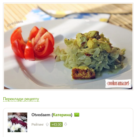
Переклади рецепту
Otvedaem (
Катерина
)
Рейтинг
+43.00