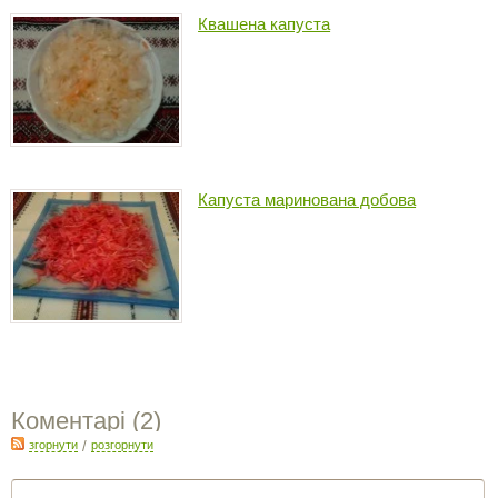
Квашена капуста
Капуста маринована добова
Коментарі (
2
)
згорнути
/
розгорнути