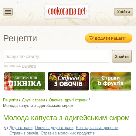
Увійти
Рецепти
ДОДАТИ РЕЦЕПТ
наприклад:
вареники
Рецепти
Другі страви
Овочеві другі страви
Молода капуста з адигейським сиром
Молода капуста з адигейським сиром
Другі страви
,
Овочеві другі страви
,
Вегетаріанські рецепти
,
Страви з овочів
,
Страви з молочних продуктів