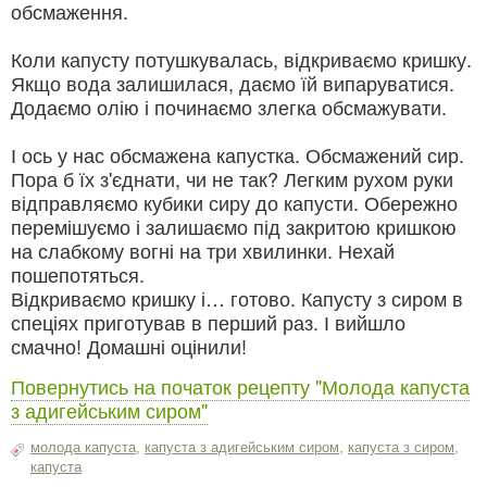
обсмаження.
Коли капусту потушкувалась, відкриваємо кришку.
Якщо вода залишилася, даємо їй випаруватися.
Додаємо олію і починаємо злегка обсмажувати.
І ось у нас обсмажена капустка. Обсмажений сир.
Пора б їх з'єднати, чи не так? Легким рухом руки
відправляємо кубики сиру до капусти. Обережно
перемішуємо і залишаємо під закритою кришкою
на слабкому вогні на три хвилинки. Нехай
пошепотяться.
Відкриваємо кришку і… готово. Капусту з сиром в
спеціях приготував в перший раз. І вийшло
смачно! Домашні оцінили!
Повернутись на початок рецепту "Молода капуста
з адигейським сиром"
молода капуста
,
капуста з адигейським сиром
,
капуста з сиром
,
капуста