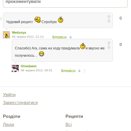
0
Чудовий рецепт
Спробую
Medunya
06 червня 2012, 21:13
Відповісти
0
Спасибо) Ага, сама на ходу придумала
и вкусно же
получилось…
Otvedaem
09 червня 2012, 09:52
Відповісти
↑
Увійти
Зареєструватися
Розділи
Рецепти
Люди
Всі