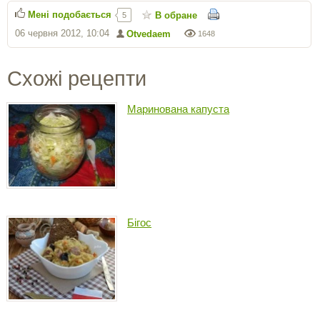
Мені подобається
В обране
5
06 червня 2012, 10:04
Otvedaem
1648
Схожі рецепти
Маринована капуста
Бігос