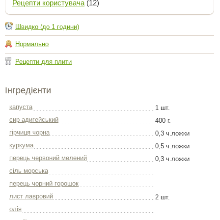
Рецепти користувача
(12)
Швидко (до 1 години)
Нормально
Рецепти для плити
Інгредієнти
капуста
1 шт.
сир адигейський
400 г.
гірчиця чорна
0,3 ч.ложки
куркума
0,5 ч.ложки
перець червоний мелений
0,3 ч.ложки
сіль морська
перець чорний горошок
лист лавровий
2 шт.
олія