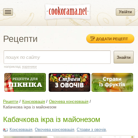
Увійти
Рецепти
ДОДАТИ РЕЦЕПТ
наприклад:
вареники
Рецепти
Консервація
Овочева консервація
Кабачкова ікра із майонезом
Кабачкова ікра із майонезом
Консервація
,
Овочева консервація
,
Страви з овочів
,