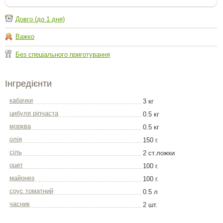
Довго (до 1 дня)
Важко
Без спеціального приготування
Інгредієнти
кабачки
3 кг
цибуля ріпчаста
0.5 кг
морква
0.5 кг
олія
150 г.
сіль
2 ст.ложки
оцет
100 г.
майонез
100 г.
соус томатний
0.5 л
часник
2 шт.