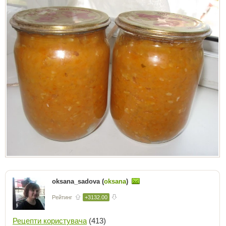
oksana_sadova (
oksana
)
Рейтинг
+3132.00
Рецепти користувача
(413)