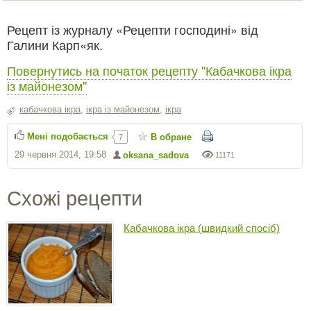
Рецепт із журналу «Рецепти господині» від
Галини Карп«як.
Повернутись на початок рецепту "Кабачкова ікра
із майонезом"
кабачкова ікра
,
ікра із майонезом
,
ікра
Мені подобається
В обране
7
29 червня 2014, 19:58
oksana_sadova
11171
Схожі рецепти
Кабачкова ікра (швидкий спосіб)