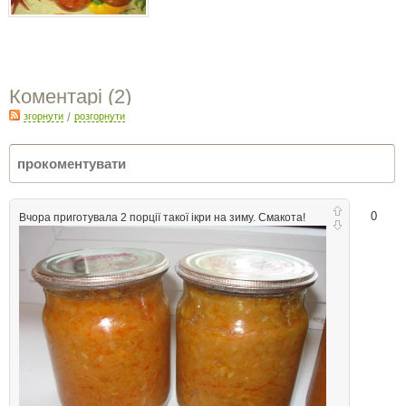
Коментарі (
2
)
згорнути
/
розгорнути
0
Вчора приготувала 2 порції такої ікри на зиму. Смакота!