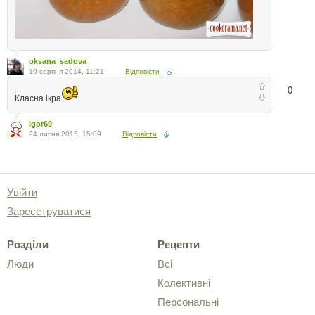
oksana_sadova
10 серпня 2014, 11:21
Відповісти
0
Класна ікра
Igor69
24 липня 2015, 15:09
Відповісти
Увійти
Зареєструватися
Розділи
Рецепти
Люди
Всі
Колективні
Персональні