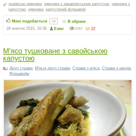
львівські нямчики
,
нямчики з закарпатською капустою
,
нямчики з
капустою
,
нямчики
,
капустяний флешмоб
Мені подобається
В обране
14
28 жовтня 2015, 10:36
Ester
22
5767
М'ясо тушковане з савойською
капустою
Другі страви
,
М'ясні другі страви
,
Страви з м'яса
,
Страви з овочів
,
Флешмоби