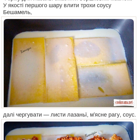
У якості першого шару влити трохи соусу
Бешамель,
далі чергувати — листи лазаньї, м'ясне рагу, соус.