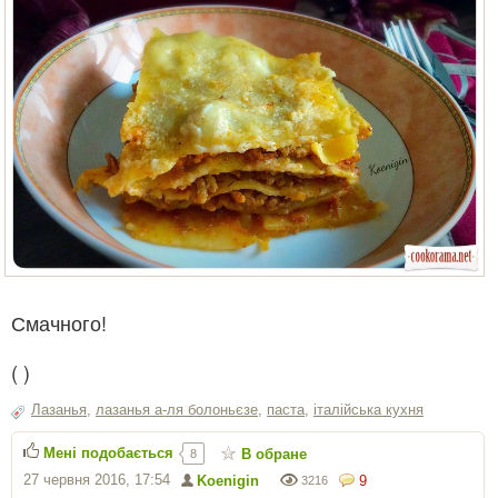
Смачного!
(
)
Лазанья
,
лазанья а-ля болоньєзе
,
паста
,
італійська кухня
Мені подобається
В обране
8
27 червня 2016, 17:54
Koenigin
9
3216