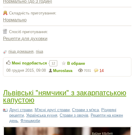
Нормально (до 3 годин)
Складність приготування:
Нормально
Спосіб приготування:
Рецепти для духовки
піца домашня
,
піца
Мені подобається
В обране
12
08 грудня 2015, 09:08
Muroslava
14
7031
Львівські "нямчики" з закарпатською
капустою
Другі страви
,
М'ясні другі страви
,
Страви з м'яса
,
Різдвяні
рецепти
,
Українська кухня
,
Страви з овочів
,
Рецепти на кожен
день
,
Флешмоби