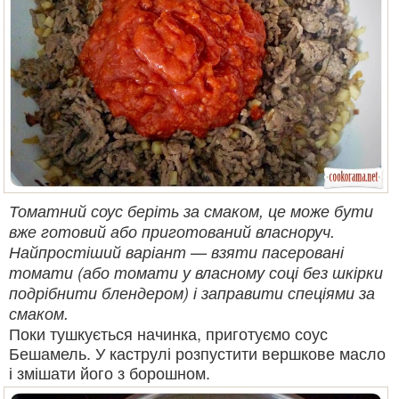
Томатний соус беріть за смаком, це може бути
вже готовий або приготований власноруч.
Найпростіший варіант — взяти пасеровані
томати (або томати у власному соці без шкірки
подрібнити блендером) і заправити спеціями за
смаком.
Поки тушкується начинка, приготуємо соус
Бешамель. У каструлі розпустити вершкове масло
і змішати його з борошном.