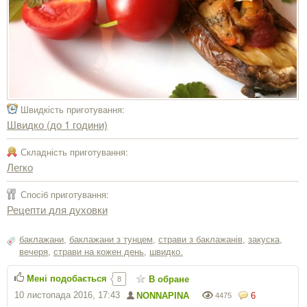
Швидкість приготування:
Швидко (до 1 години)
Складність приготування:
Легко
Спосіб приготування:
Рецепти для духовки
баклажани
,
баклажани з тунцем
,
страви з баклажанів
,
закуска
,
вечеря
,
страви на кожен день
,
швидко.
Мені подобається
В обране
8
10 листопада 2016, 17:43
NONNAPINA
6
4475