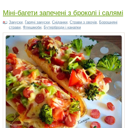
Міні-багети запечені з броколі і салямі
Закуски
,
Гарячі закуски
,
Сніданки
,
Страви з овочів
,
Борошняні
страви
,
Флешмоби
,
Бутерброди і канапки