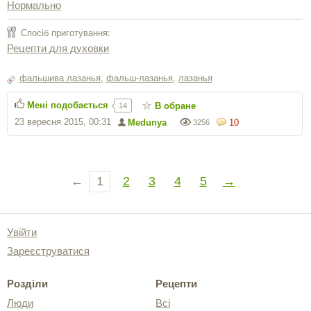
Нормально
Спосіб приготування:
Рецепти для духовки
фальшива лазанья
,
фальш-лазанья
,
лазанья
Мені подобається
В обране
14
23 вересня 2015, 00:31
Medunya
10
3256
←
1
2
3
4
5
→
Увійти
Зареєструватися
Розділи
Рецепти
Люди
Всі