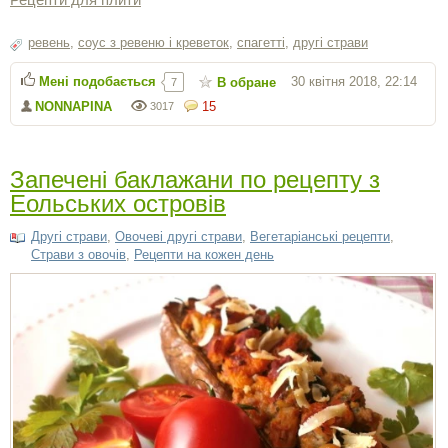
ревень
,
соус з ревеню і креветок
,
спагетті
,
другі страви
Мені подобається
30 квітня 2018, 22:14
В обране
7
NONNAPINA
15
3017
Запечені баклажани по рецепту з
Еольських островів
Другі страви
,
Овочеві другі страви
,
Вегетаріанські рецепти
,
Страви з овочів
,
Рецепти на кожен день