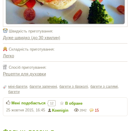
Швидкість приготування:
Дуже швидко (до 30 хвилин)
Складність приготування:
Легко
Спосіб приготування:
Рецепти для духовки
міні-багети
,
багети запечені
,
багети з броколі
,
багети з салямі
,
багети
Мені подобається
В обране
12
25 жовтня 2015, 16:45
Koenigin
15
2842