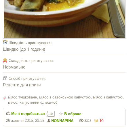
Швидкість приготування:
Швидко (до 1 години)
Складність приготування:
Нормально
Спосіб приготування:
Рецепти для плити
м'ясо тушковане
,
м'ясо з савойською капустою
,
м'ясо з капустою
,
м'ясо
,
капустяний флешмоб
Мені подобається
В обране
10
26 жовтня 2015, 23:32
NONNAPINA
10
3328