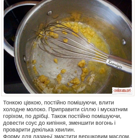
Тонкою цівкою, постійно помішуючи, влити
холодне молоко. Приправити сіллю і мускатним
горіхом, по дрібці. Також постійно помішуючи,
довести соус до кипіння, зменшити вогонь і
проварити декілька хвилин.
Форму для лазаньї змастити вершковим маслом.