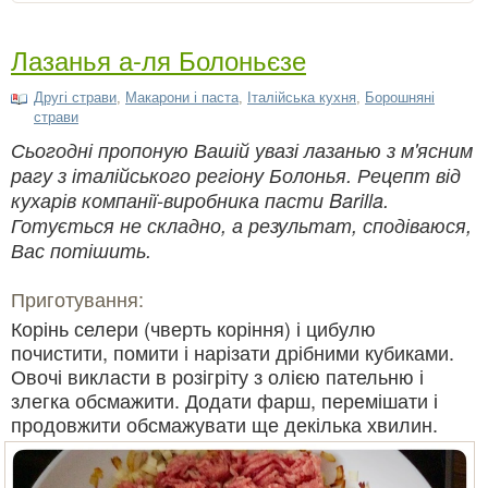
Лазанья а-ля Болоньєзе
Другі страви
,
Макарони і паста
,
Італійська кухня
,
Борошняні
страви
Сьогодні пропоную Вашій увазі лазанью з м'ясним
рагу з італійського регіону Болонья. Рецепт від
кухарів компанії-виробника пасти Barilla.
Готується не складно, а результат, сподіваюся,
Вас потішить.
Приготування:
Корінь селери (чверть коріння) і цибулю
почистити, помити і нарізати дрібними кубиками.
Овочі викласти в розігріту з олією пательню і
злегка обсмажити. Додати фарш, перемішати і
продовжити обсмажувати ще декілька хвилин.