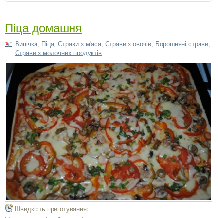
Піца домашня
Випічка
,
Піца
,
Страви з м'яса
,
Страви з овочів
,
Борошняні страви
,
Страви з молочних продуктів
Швидкість приготування: