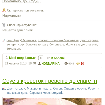
Нормально (до 3 годин)
Складність приготування:
Нормально
Спосіб приготування:
Рецепти для плити
соус (рагу) болоньєз
,
cпагетті з соусом болоньєзе
,
другі страви
,
вечеря
,
соус болоньєзе
,
рагу болоньєзе
,
бологьєзе до спагетті
,
болоньєзе
Мені подобається
В обране
8
21 червня 2018, 18:48
NONNAPINA
10
5245
Соус з креветок і ревеню до спагетті
Другі страви
,
Макарони і паста
,
Соуси
,
Страви з овочів
,
Рецепти
на кожен день
,
Страви з морепродуктів