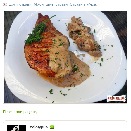
Другі страви
,
М'ясні другі страви
,
Страви з м'яса
,
Переклади рецепту
zelotypus