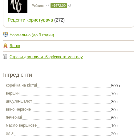
Рейтинг
+1672.00
Рецепти користувача
(272)
Нормально (до 3 годин)
Легко
Страви для гриля, барбекю та мангалу
Інгредієнти
корейка на кістці
500 г.
вершки
70 г.
цибуля-шалот
30 г.
вино червоне
30 г.
печериці
60 г.
масло вершкове
10 г.
олія
20 г.