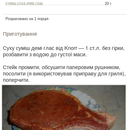
суміш суха демі глас
20 г.
Розраховано на 1 порція
Приготування
Суху суміш демі глас від Knorr — 1 ст.л. без гірки,
розбавити з водою до густої маси.
Стейк промити, обсушити паперовим рушником,
посолити (я використовував приправу для гриля),
поперчити.