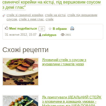
свинячої корейки на кістці, під вершковим соусом
з демі глас"
стейк зі свинячої корейки
,
стейк на кістці
,
стейк під вершковим
соусом
,
стейк з демі глас
,
стейк
Мені подобається
В обране
10
31 жовтня 2012, 15:07
zelotypus
2801
Схожі рецепти
Яловичий стейк з соусом з
журавлини і томатів черрі
Як приготувати ІДЕАЛЬНИЙ СТЕЙК
з яловичини в домашніх умовах -
Майстер клас від ШЕФ ПОВАРА