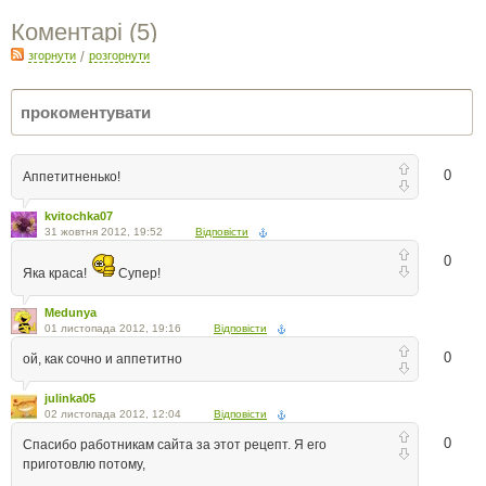
Коментарі (
5
)
згорнути
/
розгорнути
0
Аппетитненько!
kvitochka07
31 жовтня 2012, 19:52
Відповісти
0
Яка краса!
Супер!
Medunya
01 листопада 2012, 19:16
Відповісти
0
ой, как сочно и аппетитно
julinka05
02 листопада 2012, 12:04
Відповісти
0
Спасибо работникам сайта за этот рецепт. Я его
приготовлю потому,