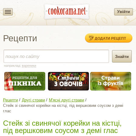
Увійти
Рецепти
ДОДАТИ РЕЦЕПТ
наприклад:
вареники
Рецепти
Другі страви
М'ясні другі страви
Стейк зі свинячої корейки на кістці, під вершковим соусом з демі
глас
Стейк зі свинячої корейки на кістці,
під вершковим соусом з демі глас