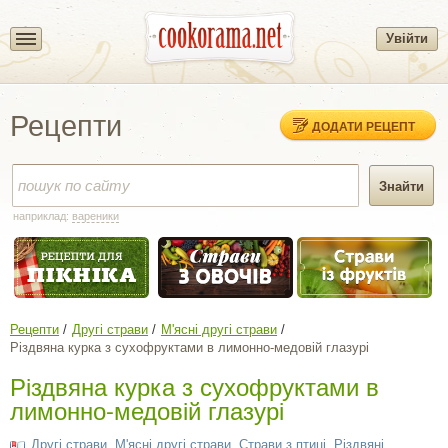
Увійти
Рецепти
ДОДАТИ РЕЦЕПТ
наприклад:
вареники
Рецепти
Другі страви
М'ясні другі страви
Різдвяна курка з сухофруктами в лимонно-медовій глазурі
Різдвяна курка з сухофруктами в
лимонно-медовій глазурі
Другі страви
,
М'ясні другі страви
,
Страви з птиці
,
Різдвяні