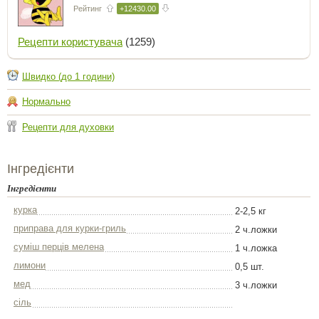
Рейтинг
+12430.00
Рецепти користувача
(1259)
Швидко (до 1 години)
Нормально
Рецепти для духовки
Інгредієнти
Інгредієнти
курка
2-2,5 кг
приправа для курки-гриль
2 ч.ложки
суміш перців мелена
1 ч.ложка
лимони
0,5 шт.
мед
3 ч.ложки
сіль