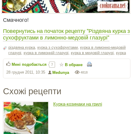
Смачного!
Повернутись на початок рецепту "Різдвяна курка з
сухофруктами в лимонно-медовій глазурі"
різдвяна курка
,
курка з сухофруктами
,
курка в лимонно-медовій
глазурі
,
курка в лимонній глазурі
,
курка в медовій глазурі
,
курка
Мені подобається
В обране
7
28 грудня 2011, 10:35
Medunya
4818
Схожі рецепти
Курка-козинаки на грилі