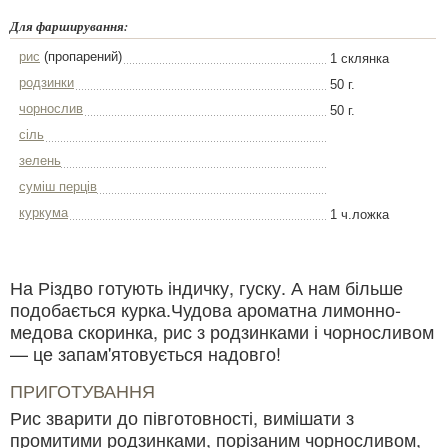
Для фарширування:
рис
(пропарений)
1 склянка
родзинки
50 г.
чорнослив
50 г.
сіль
зелень
суміш перців
куркума
1 ч.ложка
На Різдво готують індичку, гуску. А нам більше
подобається курка.Чудова ароматна лимонно-
медова скоринка, рис з родзинками і чорносливом
— це запам'ятовується надовго!
ПРИГОТУВАННЯ
Рис зварити до півготовності, вимішати з
промитими родзинками, порізаним чорносливом,