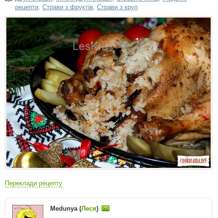
рецепти
,
Страви з фруктів
,
Страви з круп
Переклади рецепту
Medunya (
Леся
)