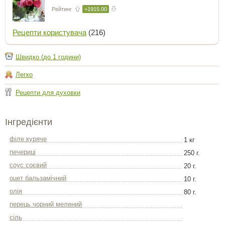
Рейтинг
+1915.00
Рецепти користувача
(216)
Швидко (до 1 години)
Легко
Рецепти для духовки
Інгредієнти
філе куряче
1 кг
печериці
250 г.
соус соєвий
20 г.
оцет бальзамічний
10 г.
олія
80 г.
перець чорний мелений
сіль