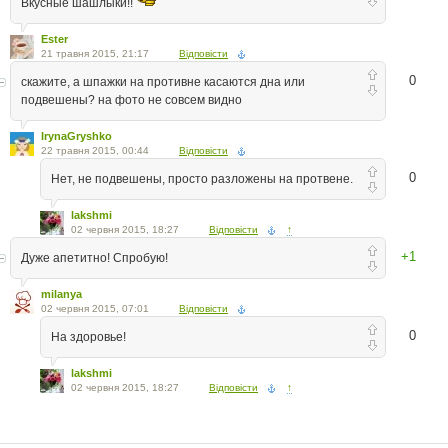
Вкусные шашлыки!!
Ester
21 травня 2015, 21:17
Відповісти
0
скажите, а шпажки на противне касаются дна или
подвешены? на фото не совсем видно
IrynaGryshko
22 травня 2015, 00:44
Відповісти
0
Нет, не подвешены, просто разложены на протвене.
lakshmi
02 червня 2015, 18:27
Відповісти
↑
+1
Дуже апетитно! Спробую!
milanya
02 червня 2015, 07:01
Відповісти
0
На здоровье!
lakshmi
02 червня 2015, 18:27
Відповісти
↑