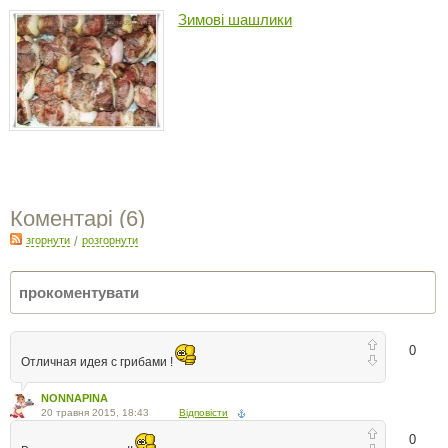
Зимові шашлики
Коментарі (
6
)
згорнути
/
розгорнути
0
Отличная идея с грибами !
NONNAPINA
20 травня 2015, 18:43
Відповісти
0