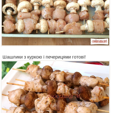
Шашлики з куркою і печерицями готові!