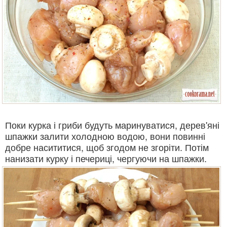
Поки курка і гриби будуть маринуватися, дерев'яні
шпажки залити холодною водою, вони повинні
добре насититися, щоб згодом не згоріти. Потім
нанизати курку і печериці, чергуючи на шпажки.