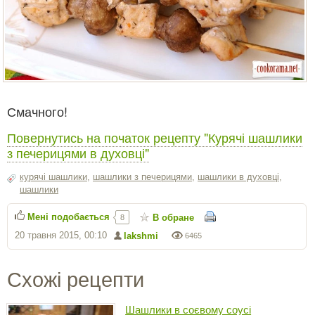
Смачного!
Повернутись на початок рецепту "Курячі шашлики
з печерицями в духовці"
курячі шашлики
,
шашлики з печерицями
,
шашлики в духовці
,
шашлики
Мені подобається
В обране
8
20 травня 2015, 00:10
lakshmi
6465
Схожі рецепти
Шашлики в соєвому соусі