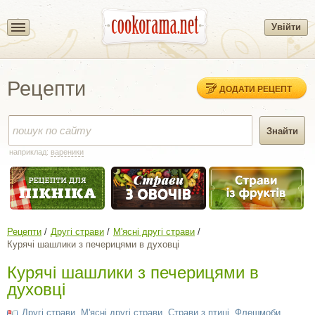
Увійти
Рецепти
ДОДАТИ РЕЦЕПТ
наприклад:
вареники
Рецепти
Другі страви
М'ясні другі страви
Курячі шашлики з печерицями в духовці
Курячі шашлики з печерицями в
духовці
Другі страви
,
М'ясні другі страви
,
Страви з птиці
,
Флешмоби
,