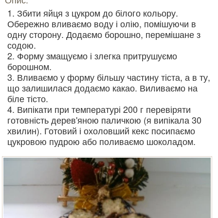
Збити яйця з цукром до білого кольору.
Обережно вливаємо воду і олію, помішуючи в
одну сторону. Додаємо борошно, перемішане з
содою.
Форму змащуємо і злегка притрушуємо
борошном.
Вливаємо у форму більшу частину тіста, а в ту,
що залишилася додаємо какао. Виливаємо на
біле тісто.
Випікати при температурі 200 г перевіряти
готовність дерев'яною паличкою (я випікала 30
хвилин). Готовий і охоловший кекс посипаємо
цукровою пудрою або поливаємо шоколадом.