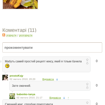
Коментарі (
11
)
згорнути
/
розгорнути
0
Мабуть самий простий рецепт кексу, який я тільки бачила
prostoKsjy
02 лютого 2010, 20:20
Відповісти
0
Зате смачний.
babenko-tanya
02 лютого 2010, 21:17
Відповісти
↑
0
Смачний кекс, спробую приготувати.