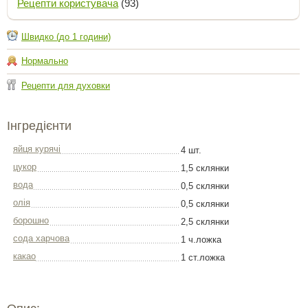
Рецепти користувача
(93)
Швидко (до 1 години)
Нормально
Рецепти для духовки
Інгредієнти
яйця курячі
4 шт.
цукор
1,5 склянки
вода
0,5 склянки
олія
0,5 склянки
борошно
2,5 склянки
сода харчова
1 ч.ложка
какао
1 ст.ложка
Опис: