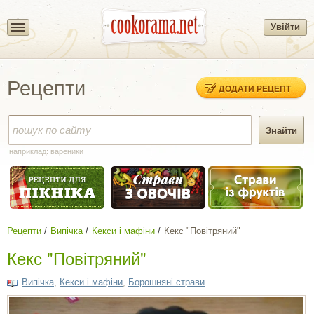
Увійти
Рецепти
ДОДАТИ РЕЦЕПТ
наприклад:
вареники
Рецепти
Випічка
Кекси і мафіни
Кекс "Повітряний"
Кекс "Повітряний"
Випічка
,
Кекси і мафіни
,
Борошняні страви