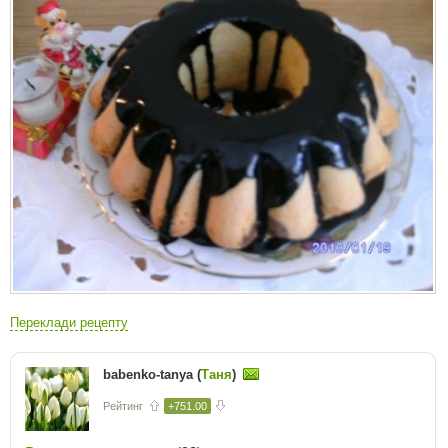
Переклади рецепту
babenko-tanya (
Таня
)
Рейтинг
+751.00