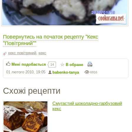
Повернутись на початок рецепту "Кекс
"Повітряний""
кекс повітряний
,
кекс
Мені подобається
В обране
14
01 лютого 2010, 19:05
babenko-tanya
6916
Схожі рецепти
Смугастий шоколадно-гарбузовий
кекс