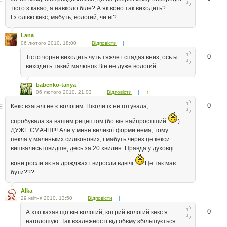
тісто з какао, а навколо біле? А як воно так виходить?
І з олією кекс, мабуть, вологий, чи ні?
Lana
06 лютого 2010, 18:00
Відповісти
0
Тісто чорне виходить чуть тяжче і спадаэ вниз, ось ы
виходить такий малюнок.Він не дуже вологий.
babenko-tanya
06 лютого 2010, 21:03
Відповісти
↑
0
Кекс взагалі не є вологим. Ніколи їх не готувала,
спробувала за вашим рецептом (бо він найпростіший
).
ДУЖЕ СМАЧНІ!!! Але у мене великої форми нема, тому
пекла у маленьких силіконових, і мабуть через це кекси
випікались швидше, десь за 20 хвилин. Правда у духовці
вони росли як на дріжджах і виросли вдвічі
Це так має
бути???
Alka
29 квітня 2010, 13:50
Відповісти
0
А хто казав що він вологий, котрий вологий кекс я
наголошую. Так взалежності від обєму збільшується