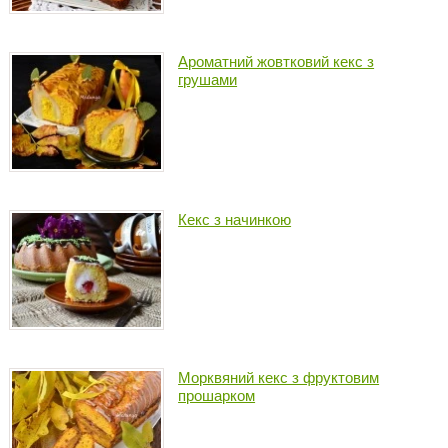
Ароматний жовтковий кекс з
грушами
Кекс з начинкою
Морквяний кекс з фруктовим
прошарком