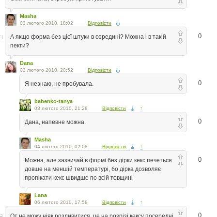
Masha
03 лютого 2010, 18:02
Відповісти
0
А якщо форма без цієї штуки в середині? Можна і в такій
пекти?
Dana
03 лютого 2010, 20:52
Відповісти
0
Я незнаю, не пробувала.
babenko-tanya
03 лютого 2010, 21:28
Відповісти
↑
0
Дана, напевне можна.
Masha
04 лютого 2010, 02:08
Відповісти
↑
0
Можна, але зазвичай в формі без дірки кекс печеться
довше на меншій температурі, бо дірка дозволяє
пропікати кекс швидше по всій товщині
Lana
06 лютого 2010, 17:58
Відповісти
↑
0
От не можу ніяк роздивитися, це на розрізі кексу посередні