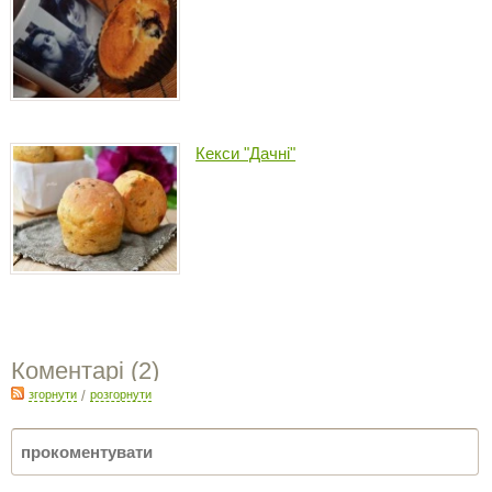
Кекси "Дачні"
Коментарі (
2
)
згорнути
/
розгорнути