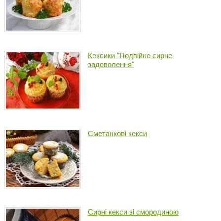
Кексики "Подвійне сирне
задоволення"
Сметанкові кекси
Сирні кекси зі смородиною