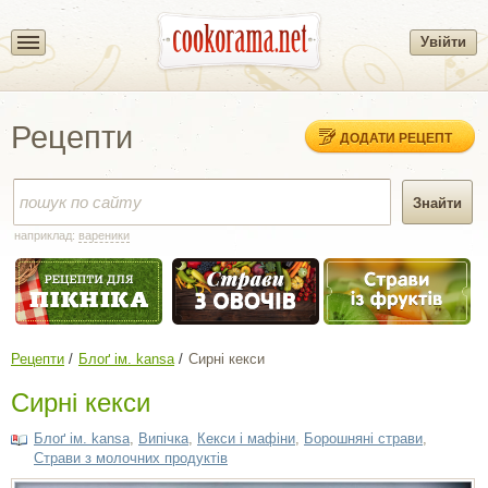
Увійти
Рецепти
ДОДАТИ РЕЦЕПТ
наприклад:
вареники
Рецепти
Блоґ ім. kansa
Сирні кекси
Сирні кекси
Блоґ ім. kansa
,
Випічка
,
Кекси і мафіни
,
Борошняні страви
,
Страви з молочних продуктів