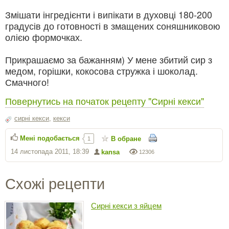
Змішати інгредієнти і випікати в духовці 180-200
градусів до готовності в змащених соняшниковою
олією формочках.
Прикрашаємо за бажанням) У мене збитий сир з
медом, горішки, кокосова стружка і шоколад.
Смачного!
Повернутись на початок рецепту "Сирні кекси"
сирні кекси
,
кекси
Мені подобається
В обране
1
14 листопада 2011, 18:39
kansa
12306
Схожі рецепти
Сирні кекси з яйцем