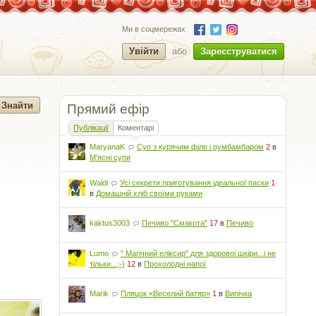
Ми в соцмережах
Увійти
або
Зареєструватися
Прямий ефір
Публікації
Коментарі
MaryanaK
Суп з курячим філе і румбамбаром
2
в
М'ясні супи
Waldi
Усі секрети приготування ідеальної паски
1
в
Домашній хліб своїми руками
kaktus3003
Печиво "Смакота"
17
в
Печиво
Lumo
" Магічний еліксир" для здоровоі шкіри...і не
тільки...;-)
12
в
Прохолодні напої
Marik
Пляцок «Веселий батяр»
1
в
Випічка