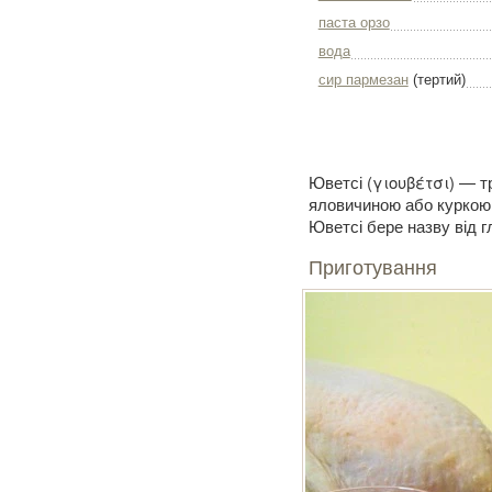
паста орзо
вода
сир пармезан
(тертий)
Юветсі (γιουβέτσι) — тр
яловичиною або куркою
Юветсі бере назву від г
Приготування