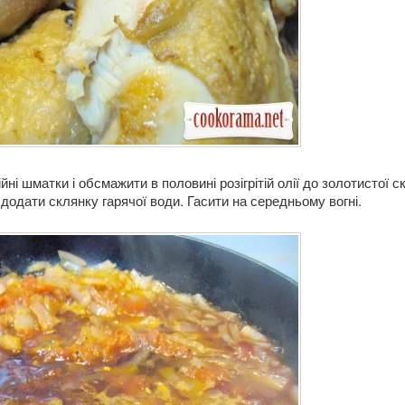
йні шматки і обсмажити в половині розігрітій олії до золотистої с
додати склянку гарячої води. Гасити на середньому вогні.