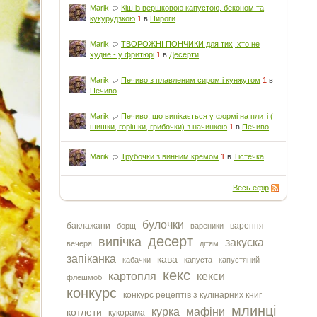
Marik
Кіш із вершковою капустою, беконом та
кукурудзкою
1
в
Пироги
Marik
ТВОРОЖНІ ПОНЧИКИ для тих, хто не
худне - у фритюрі
1
в
Десерти
Marik
Печиво з плавленим сиром і кунжутом
1
в
Печиво
Marik
Печиво, що випікається у формі на плиті (
шишки, горішки, грибочки) з начинкою
1
в
Печиво
Marik
Трубочки з винним кремом
1
в
Тістечка
Весь ефір
булочки
баклажани
варення
борщ
вареники
десерт
випічка
закуска
вечеря
дітям
запіканка
кава
кабачки
капуста
капустяний
кекс
картопля
кекси
флешмоб
конкурс
конкурс рецептів з кулінарних книг
млинці
курка
мафіни
котлети
кукорама