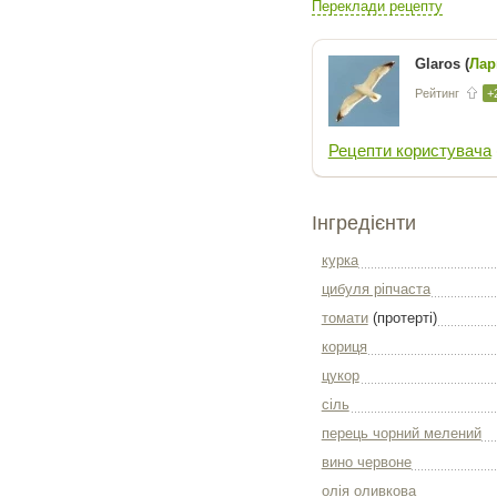
Переклади рецепту
Glaros (
Лар
Рейтинг
+
Рецепти користувача
Інгредієнти
курка
цибуля ріпчаста
томати
(протерті)
кориця
цукор
сіль
перець чорний мелений
вино червоне
олія оливкова