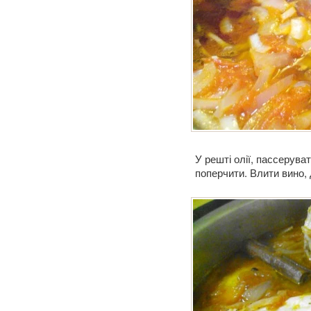
У решті олії, пассерува
поперчити. Влити вино, 