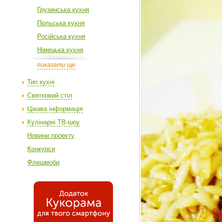
Грузинська кухня
Польська кухня
Російська кухня
Німецька кухня
показати ще
Тип кухні
Святковий стіл
Цікава інформація
Кулінарні ТВ-шоу
Новини проекту
Конкурси
Флешмоби