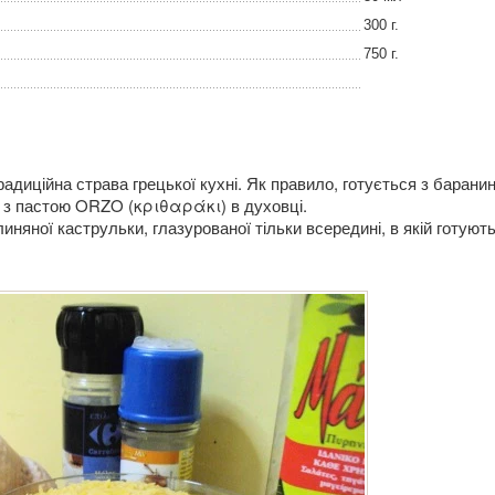
300 г.
750 г.
адиційна страва грецької кухні. Як правило, готується з барани
 з пастою ORZO (κριθαράκι) в духовці.
линяної каструльки, глазурованої тільки всередині, в якій готують