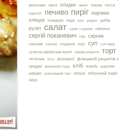
оладки
паска
морозиво
овочі
паста
омлет
пиріг
печиво
пиріжки
паштет
пляцок
піца
риба
помідори
рагу
рецепт
салат
рулет
свинина
салат з куркою
сергiй поканевич
сирник
сир
суп
сирники
сніданок
соус
смачно
суп-пюре
торт
сучасна українська кухня
сімейні рецепти
тістечка
флешмоб рецептів з
флешмоб
тісто
хліб
грядки
чізкейк
шашлик
флешмоб страв
яблучний пиріг
швидко
яблука
шоколадний торт
яйця