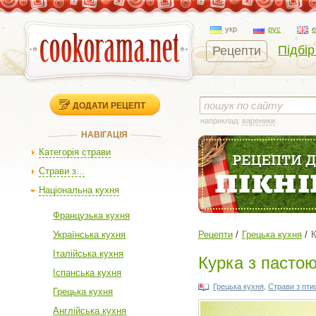
укр
рус
Підбір
Рецепти
ДОДАТИ РЕЦЕПТ
наприклад:
вареники
НАВІГАЦІЯ
Категорія страви
Страви з...
Національна кухня
Французька кухня
Українська кухня
Рецепти
Грецька кухня
К
Італійська кухня
Курка з пастою
Іспанська кухня
Грецька кухня
,
Страви з птиц
Грецька кухня
Англійська кухня