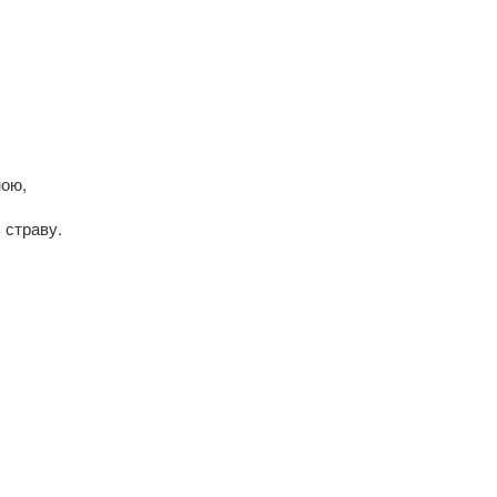
ною,
 страву.