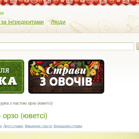
eng
 за інгредієнтами
Люди
урка з пастою орзо (юветсі)
 орзо (юветсі)
і
,
Другі страви
,
Макарони і паста
,
Борошняні страви