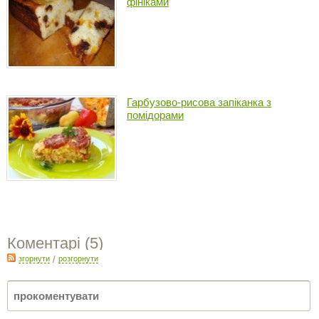
фініками
Гарбузово-рисова запіканка з
помідорами
Коментарі (
5
)
згорнути
/
розгорнути