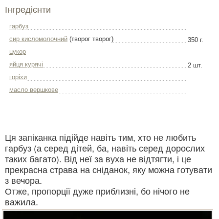
Інгредієнти
гарбуз
сир кисломолочний
(творог творог)
350 г.
цукор
яйця курячі
2 шт.
горіхи
масло вершкове
Ця запіканка підійде навіть тим, хто не любить
гарбуз (а серед дітей, ба, навіть серед дорослих
таких багато). Від неї за вуха не відтягти, і це
прекрасна страва на сніданок, яку можна готувати
з вечора.
Отже, пропорції дуже приблизні, бо нічого не
важила.