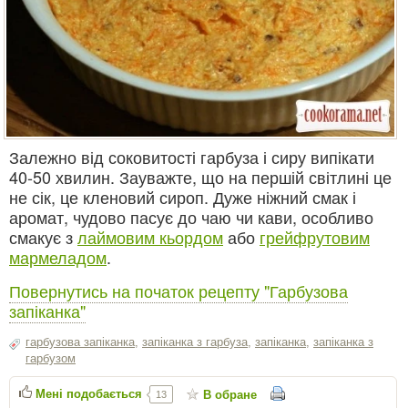
Залежно від соковитості гарбуза і сиру випікати
40-50 хвилин. Зауважте, що на першій світлині це
не сік, це кленовий сироп. Дуже ніжний смак і
аромат, чудово пасує до чаю чи кави, особливо
смакує з
лаймовим кьордом
або
грейфрутовим
мармеладом
.
Повернутись на початок рецепту "Гарбузова
запіканка"
гарбузова запіканка
,
запіканка з гарбуза
,
запіканка
,
запіканка з
гарбузом
Мені подобається
В обране
13