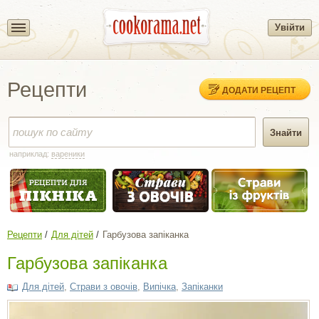
Увійти
Рецепти
ДОДАТИ РЕЦЕПТ
наприклад:
вареники
Рецепти
Для дітей
Гарбузова запіканка
Гарбузова запіканка
Для дітей
,
Страви з овочів
,
Випічка
,
Запіканки