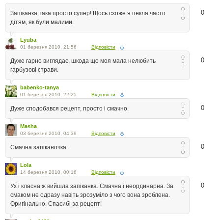
0
Запіканка така просто супер! Щось схоже я пекла часто
дітям, як були малими.
Lyuba
01 березня 2010, 21:56
Відповісти
0
Дуже гарно виглядає, шкода що моя мала нелюбить
гарбузові страви.
babenko-tanya
01 березня 2010, 22:25
Відповісти
0
Дуже сподобався рецепт, просто і смачно.
Masha
03 березня 2010, 04:39
Відповісти
0
Смачна запіканочка.
Lola
14 березня 2010, 00:16
Відповісти
0
Ух і класна ж вийшла запіканка. Смачна і неординарна. За
смаком не одразу навіть зрозуміло з чого вона зроблена.
Оригінально. Спасибі за рецепт!