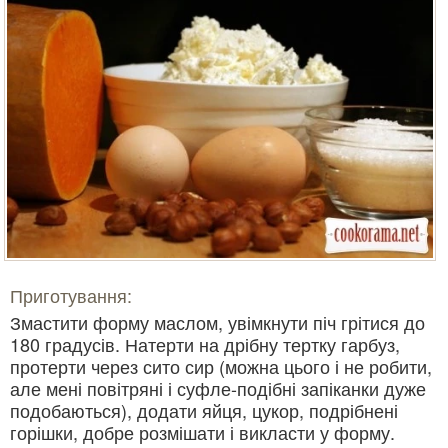
Приготування:
Змастити форму маслом, увімкнути піч грітися до
180 градусів. Натерти на дрібну тертку гарбуз,
протерти через сито сир (можна цього і не робити,
але мені повітряні і суфле-подібні запіканки дуже
подобаються), додати яйця, цукор, подрібнені
горішки, добре розмішати і викласти у форму.