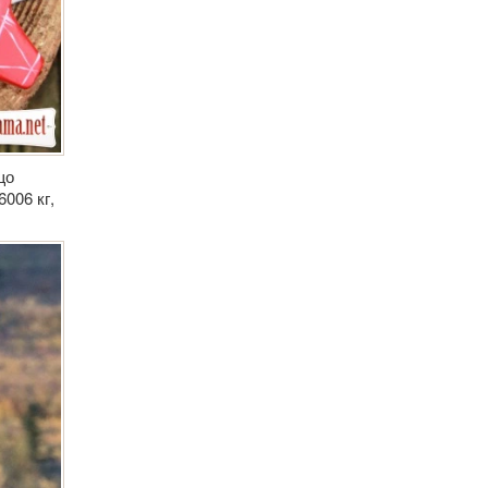
що
006 кг,