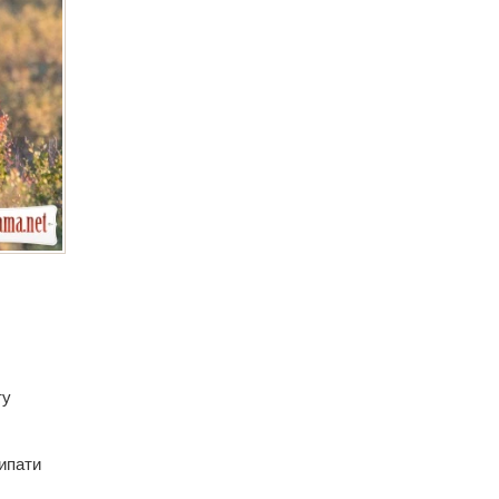
ту
ипати