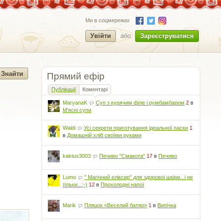
Ми в соцмережах
Увійти
або
Зареєструватися
Прямий ефір
Публікації
Коментарі
MaryanaK
Суп з курячим філе і румбамбаром
2
в
М'ясні супи
Waldi
Усі секрети приготування ідеальної паски
1
в
Домашній хліб своїми руками
kaktus3003
Печиво "Смакота"
17
в
Печиво
Lumo
" Магічний еліксир" для здоровоі шкіри...і не
тільки...;-)
12
в
Прохолодні напої
Marik
Пляцок «Веселий батяр»
1
в
Випічка