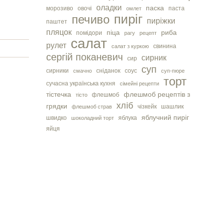
оладки
паска
морозиво
овочі
паста
омлет
пиріг
печиво
пиріжки
паштет
пляцок
піца
риба
помідори
рагу
рецепт
салат
рулет
свинина
салат з куркою
сергiй поканевич
сирник
сир
суп
сирники
сніданок
соус
смачно
суп-пюре
торт
сучасна українська кухня
сімейні рецепти
тістечка
флешмоб рецептів з
флешмоб
тісто
хліб
грядки
чізкейк
шашлик
флешмоб страв
яблучний пиріг
швидко
яблука
шоколадний торт
яйця