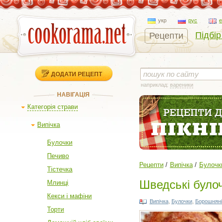
укр
рус
Підбір
Рецепти
ДОДАТИ РЕЦЕПТ
наприклад:
вареники
НАВІГАЦІЯ
Категорія страви
Випічка
Булочки
Печиво
Рецепти
Випічка
Булочк
Тістечка
Шведські булоч
Млинці
Кекси і мафіни
Випічка
,
Булочки
,
Борошняні
Торти