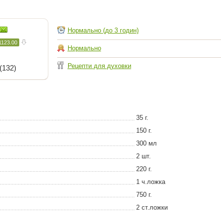
Нормально (до 3 годин)
1123.00
Нормально
Рецепти для духовки
(132)
35 г.
150 г.
300 мл
2 шт.
220 г.
1 ч.ложка
750 г.
2 ст.ложки