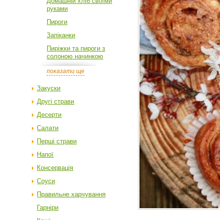
Домашній хліб своїми
руками
Пироги
Запіканки
Пиріжки та пироги з
солоною начинкою
показати ще
Закуски
Другі страви
Десерти
Салати
Перші страви
Напої
Консервація
Соуси
Правильне харчування
Гарніри