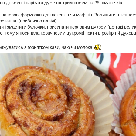
по довжині і нарізати дуже гострим ножем на 25 шматочків.
 паперові формочки для кексиків чи мафінів. Залишити в теплому
остання. (приблизно вдвічі).
оди і змастити булочки, присипати перловим цукром (це такі велик
о, тому я посипала коричневим цукром)і пекти в розігрітій духов
оджуватись з горнятком кави, чаю чи молока