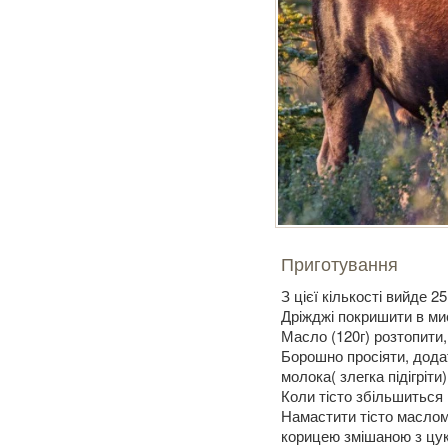
Приготування
З цієї кількості вийде 2
Дріжджі покришити в ми
Масло (120г) розтопити,
Борошно просіяти, додат
молока( злегка підігріти
Коли тісто збільшиться 
Намастити тісто маслом
корицею змішаною з цукр