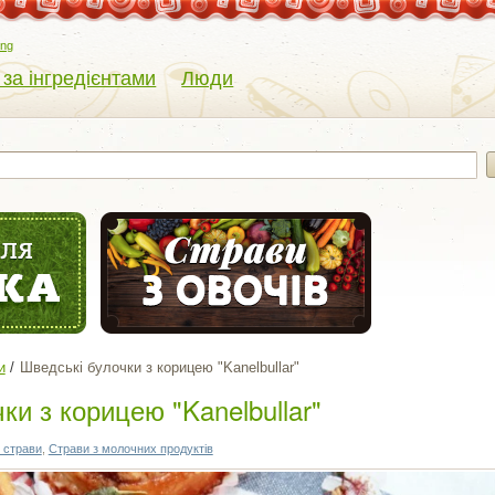
eng
 за інгредієнтами
Люди
и
Шведські булочки з корицею "Kanelbullar"
ки з корицею "Kanelbullar"
 страви
,
Страви з молочних продуктів