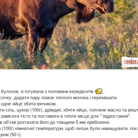
5 булочок, я готувала з половини інгредієнтів
сочку, додати пару ложок теплого молока і перемішати.
 одне яйце збити вінчиком.
и сіль, цукор (100г), дріжджі, збите яйце, топлене масло та реш
).замісити тісто та поставити в тепле місце для " підростання".
в об'ємі розтачати його до товщини 5 мм приблизно.
 (100г) кімнатної температури, щоб легше було намащувати, пос
ом (50 г).