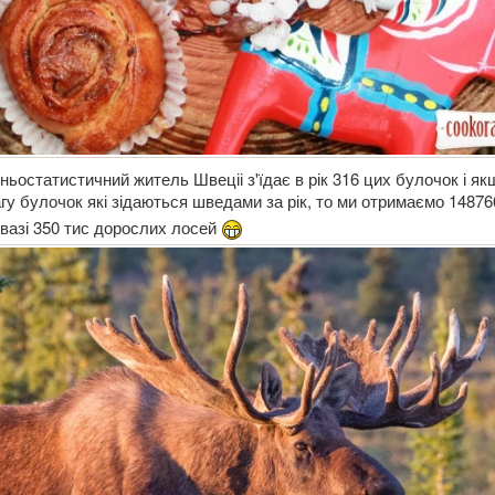
ньостатистичний житель Швеціі з'їдає в рік 316 цих булочок і як
гу булочок які зідаються шведами за рік, то ми отримаємо 148766
вазі 350 тис дорослих лосей