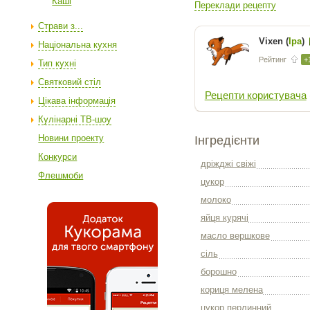
Каші
Переклади рецепту
Страви з...
Vixen (
Іра
)
Національна кухня
Рейтинг
+
Тип кухні
Святковий стіл
Рецепти користувача
Цікава інформація
Кулінарні ТВ-шоу
Новини проекту
Інгредієнти
Конкурси
дріжджі свіжі
Флешмоби
цукор
молоко
яйця курячі
масло вершкове
сіль
борошно
кориця мелена
цукор перлинний