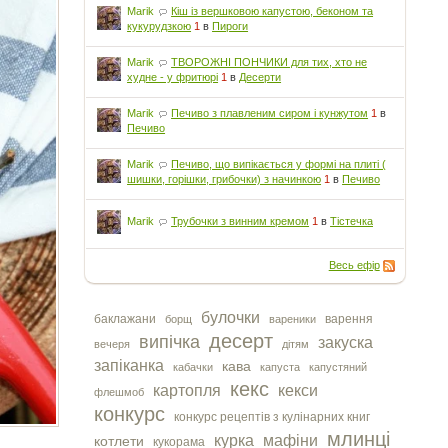
Marik
Кіш із вершковою капустою, беконом та
кукурудзкою
1
в
Пироги
Marik
ТВОРОЖНІ ПОНЧИКИ для тих, хто не
худне - у фритюрі
1
в
Десерти
Marik
Печиво з плавленим сиром і кунжутом
1
в
Печиво
Marik
Печиво, що випікається у формі на плиті (
шишки, горішки, грибочки) з начинкою
1
в
Печиво
Marik
Трубочки з винним кремом
1
в
Тістечка
Весь ефір
булочки
баклажани
варення
борщ
вареники
десерт
випічка
закуска
вечеря
дітям
запіканка
кава
кабачки
капуста
капустяний
кекс
картопля
кекси
флешмоб
конкурс
конкурс рецептів з кулінарних книг
млинці
курка
мафіни
котлети
кукорама