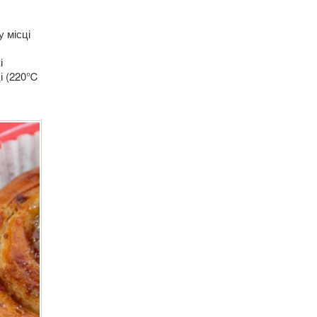
 місці
і
ці (220℃