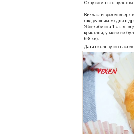
Скрутити тісто рулетом 
Викласти зрізом вверх в
(під рушником) для підр
Яйце збити з 1 ст. л. в
кристали, у мене не бул
6-8 хв).
Дати охолонути і насол