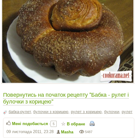
Повернутись на початок рецепту "Бабка - рулет і
булочки з корицею"
бабка-рулет
,
булочки з корицею
,
рулет з корицею
,
булочки
,
рулет
Мені подобається
В обране
5
09 листопада 2011, 23:28
Masha
5487