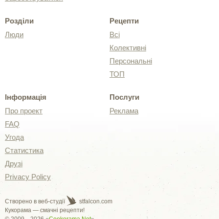
Розділи
Рецепти
Люди
Всі
Колективні
Персональні
ТОП
Інформація
Послуги
Про проект
Реклама
FAQ
Угода
Статистика
Друзі
Privacy Policy
Створено в веб-студії
stfalcon.com
Кукорама — смачні рецепти!
© 2009—2026 «
Cookorama.Net
»