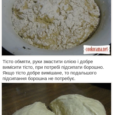
Тісто обмяти, руки змастити олією і добре
вимісити тісто, при потребі підсипати борошно.
Якщо тісто добре вимішане, то подальшого
підсипання борошна не потребує.