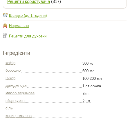
Рецепти користувача
(317)
Швидко (до 1 години)
Нормально
Рецепти для духовки
Інгредієнти
кефір
300 мл
борошно
600 мл
цукор
100-200 мл
дріжджі сухі
1 ст.ложка
масло вершкове
75 г.
яйця курячі
2 шт.
сіль
кориця мелена