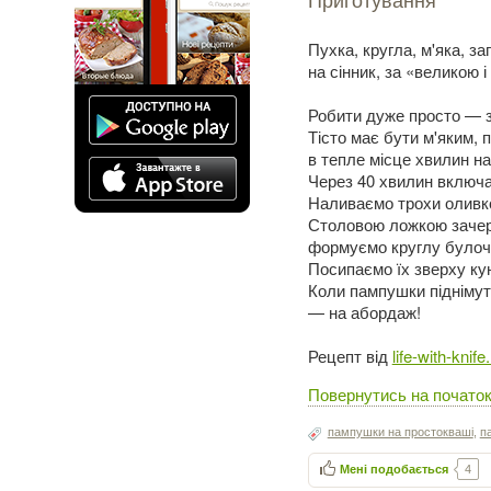
Пухка, кругла, м'яка, 
на сінник, за «великою і
Робити дуже просто — з'
Тісто має бути м'яким,
в тепле місце хвилин на
Через 40 хвилин включа
Наливаємо трохи оливко
Столовою ложкою зачерп
формуємо круглу булочк
Посипаємо їх зверху кун
Коли пампушки піднімуть
— на абордаж!
Рецепт від
life-with-knif
Повернутись на початок
пампушки на простокваші
,
п
Мені подобається
4