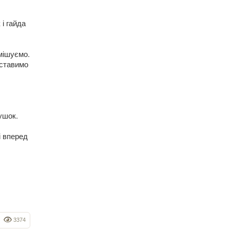
і гайда
имішуємо.
 ставимо
ушок.
і вперед
3374