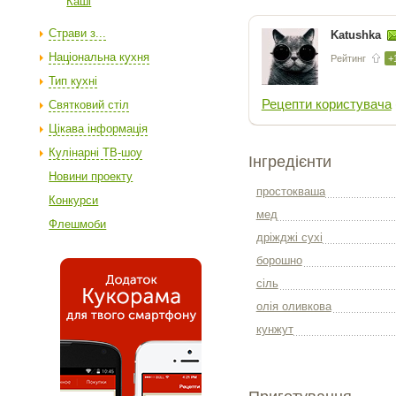
Каші
Страви з...
Katushka
Національна кухня
Рейтинг
+
Тип кухні
Рецепти користувача
Святковий стіл
Цікава інформація
Кулінарні ТВ-шоу
Інгредієнти
Новини проекту
простокваша
Конкурси
мед
Флешмоби
дріжджі сухі
борошно
сіль
олія оливкова
кунжут
Приготування