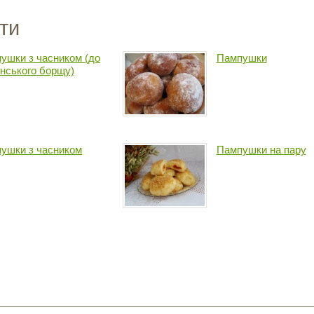
ти
ушки з часником (до
Пампушки
їнського борщу)
ушки з часником
Пампушки на пару