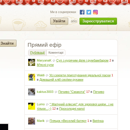
Ми в соцмережах
Увійти
або
Зареєструватися
Прямий ефір
Публікації
Коментарі
MaryanaK
Суп з курячим філе і румбамбаром
2
в
М'ясні супи
Waldi
Усі секрети приготування ідеальної паски
1
в
Домашній хліб своїми руками
kaktus3003
Печиво "Смакота"
17
в
Печиво
Lumo
" Магічний еліксир" для здоровоі шкіри...і не
тільки...;-)
12
в
Прохолодні напої
Marik
Пляцок «Веселий батяр»
1
в
Випічка