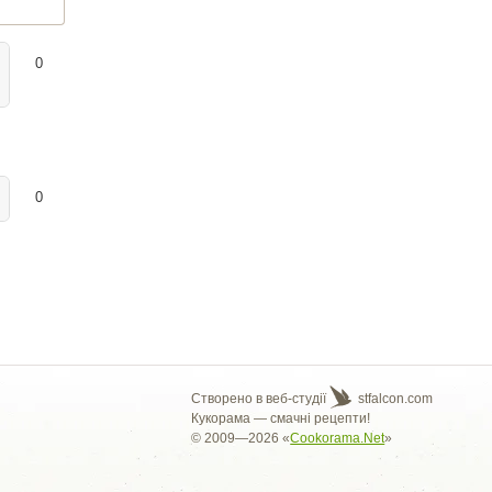
0
0
Створено в веб-студії
stfalcon.com
Кукорама — смачні рецепти!
© 2009—2026 «
Cookorama.Net
»