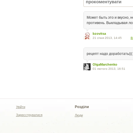
Может быть это и вкусно, н
противень. Выкладывая ло
bzovitsa
21 січня 2013, 14:45
В
рецепт надо доработать(((
OlgaMarchenko
01 лютого 2013, 16:51
Розділи
Увійти
Зареєструватися
Люди