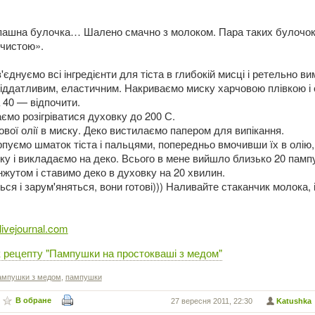
запашна булочка… Шалено смачно з молоком. Пара таких булочок 
 чистою».
єднуємо всі інгредієнти для тіста в глибокій мисці і ретельно в
 піддатливим, еластичним. Накриваємо миску харчовою плівкою і
 40 — відпочити.
ємо розігріватися духовку до 200 С.
вої олії в миску. Деко вистилаємо папером для випікання.
уємо шматок тіста і пальцями, попередньо вмочивши їх в олію,
у і викладаємо на деко. Всього в мене вийшло близько 20 памп
жутом і ставимо деко в духовку на 20 хвилин.
ся і зарум'яняться, вони готові))) Наливайте стаканчик молока, 
e.livejournal.com
 рецепту "Пампушки на простокваші з медом"
ампушки з медом
,
пампушки
В обране
27 вересня 2011, 22:30
Katushka