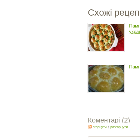
Схожі рецеп
Памп
укра
Памп
Коментарі (
2
)
згорнути
/
розгорнути