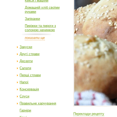
Кекси і мафіни
Домашній хліб своїми
руками
Запіканки
Пиріжки та пироги з
солоною начинкою
показати ще
Закуски
Другі страви
Десерти
Салати
Перші страви
Напої
Консервація
Соуси
Правильне харчування
Гарніри
Переклади рецепту