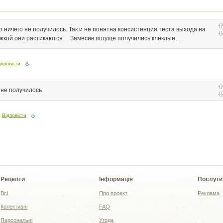
о ничего не получилось. Так и не понятна консистенция теста выхода на
жкой они растикаются… Замесив погуще получились клёклые…
ідповісти
 не получилось
Відповісти
Рецепти
Інформація
Послуги
Всі
Про проект
Реклама
Колективні
FAQ
Персональні
Угода