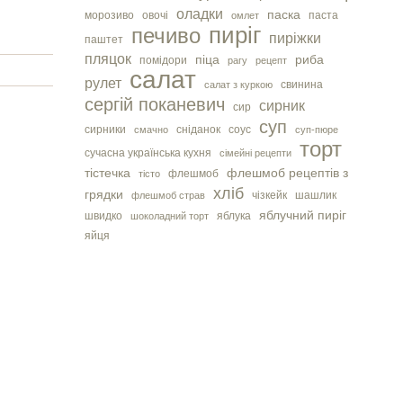
оладки
паска
морозиво
овочі
паста
омлет
пиріг
печиво
пиріжки
паштет
пляцок
піца
риба
помідори
рагу
рецепт
салат
рулет
свинина
салат з куркою
сергiй поканевич
сирник
сир
суп
сирники
сніданок
соус
смачно
суп-пюре
торт
сучасна українська кухня
сімейні рецепти
тістечка
флешмоб рецептів з
флешмоб
тісто
хліб
грядки
чізкейк
шашлик
флешмоб страв
яблучний пиріг
швидко
яблука
шоколадний торт
яйця