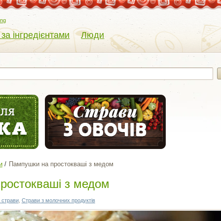
eng
 за інгредієнтами
Люди
и
Пампушки на простокваші з медом
ростокваші з медом
 страви
,
Страви з молочних продуктів