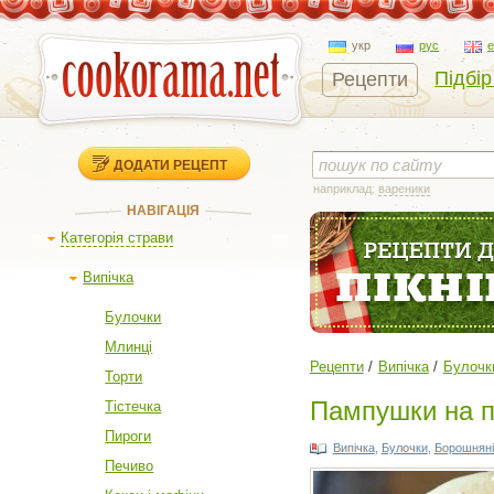
укр
рус
Підбір
Рецепти
ДОДАТИ РЕЦЕПТ
наприклад:
вареники
НАВІГАЦІЯ
Категорія страви
Випічка
Булочки
Млинці
Рецепти
Випічка
Булочк
Торти
Пампушки на п
Тістечка
Пироги
Випічка
,
Булочки
,
Борошняні
Печиво