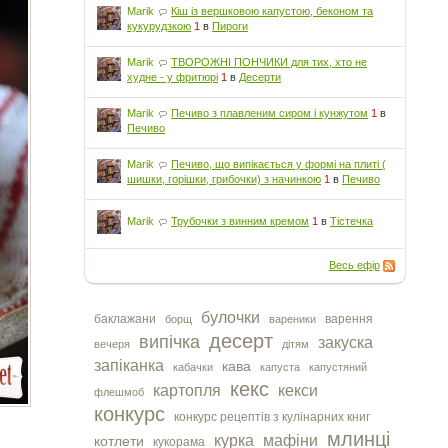
Marik
Кіш із вершковою капустою, беконом та
кукурудзкою
1
в
Пироги
Marik
ТВОРОЖНІ ПОНЧИКИ для тих, хто не
худне - у фритюрі
1
в
Десерти
Marik
Печиво з плавленим сиром і кунжутом
1
в
Печиво
Marik
Печиво, що випікається у формі на плиті (
шишки, горішки, грибочки) з начинкою
1
в
Печиво
Marik
Трубочки з винним кремом
1
в
Тістечка
Весь ефір
булочки
баклажани
варення
борщ
вареники
десерт
випічка
закуска
вечеря
дітям
запіканка
кава
кабачки
капуста
капустяний
кекс
картопля
кекси
флешмоб
конкурс
конкурс рецептів з кулінарних книг
млинці
курка
мафіни
котлети
кукорама