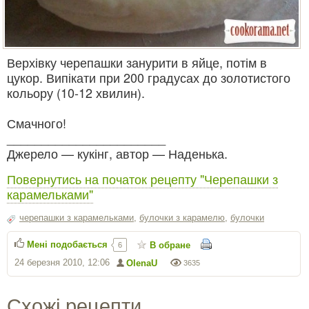
Верхівку черепашки занурити в яйце, потім в
цукор. Випікати при 200 градусах до золотистого
кольору (10-12 хвилин).
Смачного!
_______________________
Джерело — кукінг, автор — Наденька.
Повернутись на початок рецепту "Черепашки з
карамельками"
черепашки з карамельками
,
булочки з карамелю
,
булочки
Мені подобається
В обране
6
24 березня 2010, 12:06
OlenaU
3635
Схожі рецепти