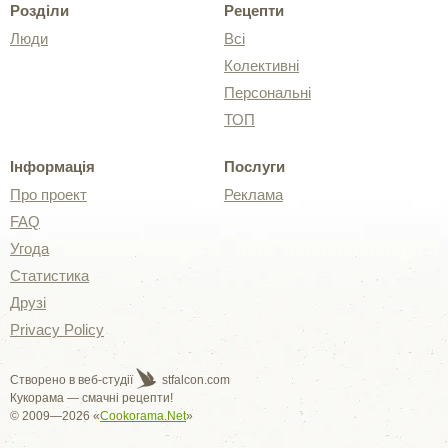
Розділи
Рецепти
Люди
Всі
Колективні
Персональні
ТОП
Інформація
Послуги
Про проект
Реклама
FAQ
Угода
Статистика
Друзі
Privacy Policy
Створено в веб-студії
stfalcon.com
Кукорама — смачні рецепти!
© 2009—2026 «
Cookorama.Net
»