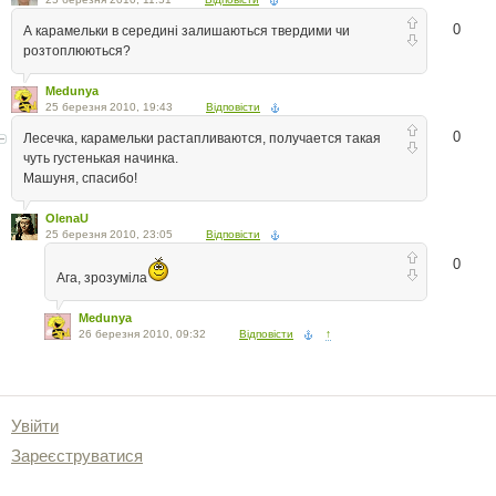
0
А карамельки в середині залишаються твердими чи
розтоплюються?
Medunya
25 березня 2010, 19:43
Відповісти
0
Лесечка, карамельки растапливаются, получается такая
чуть густенькая начинка.
Машуня, спасибо!
OlenaU
25 березня 2010, 23:05
Відповісти
0
Ага, зрозуміла
Medunya
26 березня 2010, 09:32
Відповісти
↑
Увійти
Зареєструватися