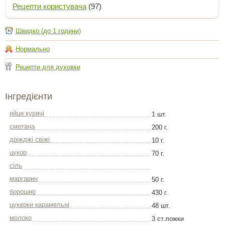
Рецепти користувача
(97)
Швидко (до 1 години)
Нормально
Рецепти для духовки
Інгредієнти
яйця курячі
1 шт.
сметана
200 г.
дріжджі свіжі
10 г.
цукор
70 г.
сіль
маргарин
50 г.
борошно
430 г.
цукерки карамельні
48 шт.
молоко
3 ст.ложки