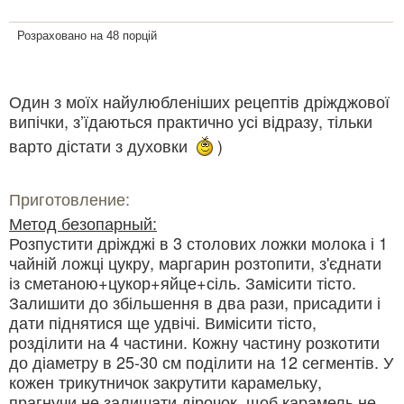
Розраховано на 48 порцій
Один з моїх найулюбленіших рецептів дріжджової
випічки, з’їдаються практично усі відразу, тільки
варто дістати з духовки
)
Приготовление:
Метод безопарный:
Розпустити дріжджі в 3 столових ложки молока і 1
чайній ложці цукру, маргарин розтопити, з'єднати
із сметаною+цукор+яйце+сіль. Замісити тісто.
Залишити до збільшення в два рази, присадити і
дати піднятися ще удвічі. Вимісити тісто,
розділити на 4 частини. Кожну частину розкотити
до діаметру в 25-30 см поділити на 12 сегментів. У
кожен трикутничок закрутити карамельку,
прагнучи не залишати дірочок, щоб карамель не