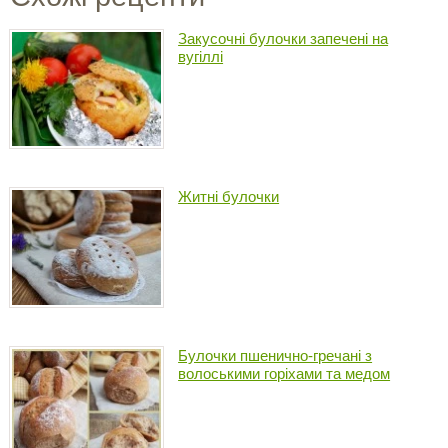
Закусочні булочки запечені на
вугіллі
Житні булочки
Булочки пшенично-гречані з
волоськими горіхами та медом