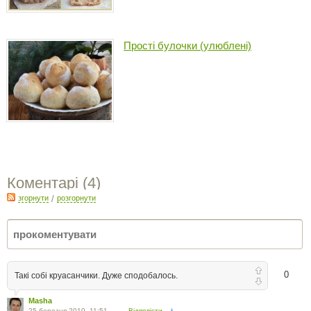
Прості булочки (улюблені)
Коментарі (
4
)
згорнути
/
розгорнути
0
Такі собі круасанчики. Дуже сподобалось.
Masha
25 березня 2010, 11:51
Відповісти