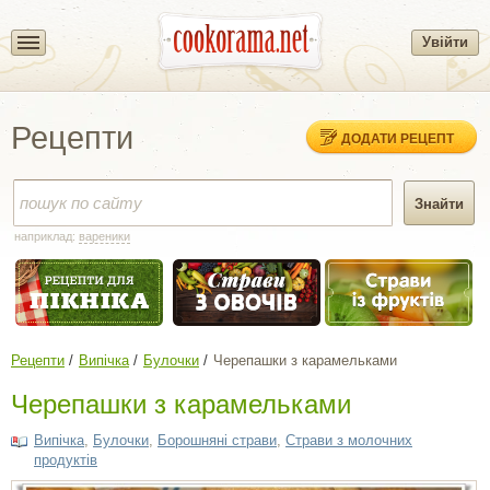
Увійти
Рецепти
ДОДАТИ РЕЦЕПТ
наприклад:
вареники
Рецепти
Випічка
Булочки
Черепашки з карамельками
Черепашки з карамельками
Випічка
,
Булочки
,
Борошняні страви
,
Страви з молочних
продуктів