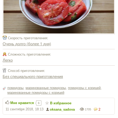
Скорость приготовления:
Очень долго (более 1 дня)
Сложность приготовления:
Легко
Способ приготовления:
Без специального приготовления
помидоры
,
маринованные помидоры
,
помидоры с корицей
,
маринованные помидоры с корицей
Мне нравится
В избранное
6
11 сентября 2018, 18:13
oksana_sadova
2
1705