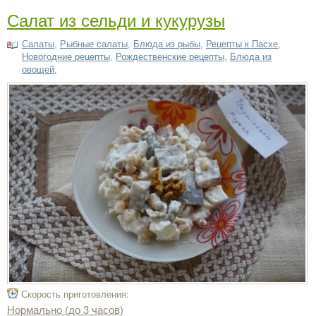
Салат из сельди и кукурузы
Салаты
,
Рыбные салаты
,
Блюда из рыбы
,
Рецепты к Пасхе
,
Новогодние рецепты
,
Рождественские рецепты
,
Блюда из
овощей
,
Скорость приготовления:
Нормально (до 3 часов)