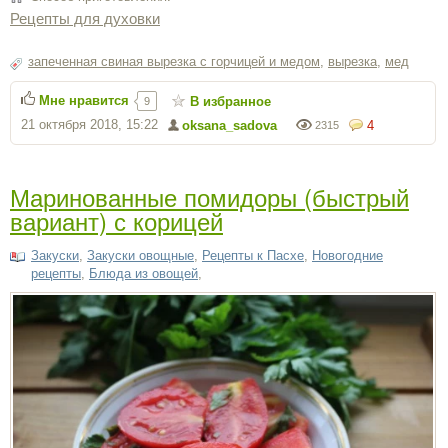
Рецепты для духовки
5. Перед выпеканием куличей духовку обязательно
прогреваем – это также позволит избежать пригорания.
запеченная свиная вырезка с горчицей и медом
,
вырезка
,
мед
На нашем сайте вы найдете десятки рецептов
различной выпечки и мясных блюд на Пасху с
Мне нравится
В избранное
9
детальным описанием процесса приготовления. Ваше
21 октября 2018, 15:22
oksana_sadova
4
2315
праздничное меню станет еще более изысканным и
богатым.
Маринованные помидоры (быстрый
вариант) с корицей
Закуски
,
Закуски овощные
,
Рецепты к Пасхе
,
Новогодние
рецепты
,
Блюда из овощей
,