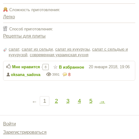
Сложность приготовления:
Легко
Способ приготовления:
Рецепты для плиты
салат
,
салат из сельди
,
салат из кукурузы
,
салат с сельдью и
кукурузой
,
современная украинская кухня
Мне нравится
20 января 2018, 19:06
В избранное
8
oksana_sadova
8
3991
←
1
2
3
4
5
→
Войти
Зарегистрироваться