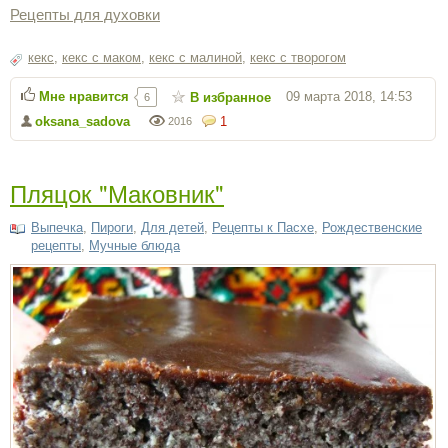
Рецепты для духовки
кекс
,
кекс с маком
,
кекс с малиной
,
кекс с творогом
Мне нравится
09 марта 2018, 14:53
В избранное
6
oksana_sadova
1
2016
Пляцок "Маковник"
Выпечка
,
Пироги
,
Для детей
,
Рецепты к Пасхе
,
Рождественские
рецепты
,
Мучные блюда