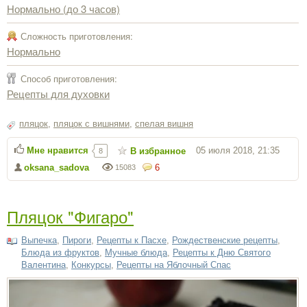
Нормально (до 3 часов)
Сложность приготовления:
Нормально
Способ приготовления:
Рецепты для духовки
пляцок
,
пляцок с вишнями
,
спелая вишня
Мне нравится
05 июля 2018, 21:35
В избранное
8
oksana_sadova
6
15083
Пляцок "Фигаро"
Выпечка
,
Пироги
,
Рецепты к Пасхе
,
Рождественские рецепты
,
Блюда из фруктов
,
Мучные блюда
,
Рецепты к Дню Святого
Валентина
,
Конкурсы
,
Рецепты на Яблочный Спас