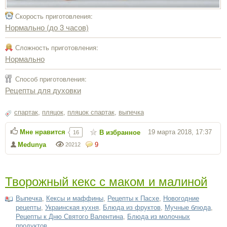
Скорость приготовления:
Нормально (до 3 часов)
Сложность приготовления:
Нормально
Способ приготовления:
Рецепты для духовки
спартак
,
пляцок
,
пляцок спартак
,
выпечка
Мне нравится
19 марта 2018, 17:37
В избранное
16
Medunya
9
20212
Творожный кекс с маком и малиной
Выпечка
,
Кексы и маффины
,
Рецепты к Пасхе
,
Новогодние
рецепты
,
Украинская кухня
,
Блюда из фруктов
,
Мучные блюда
,
Рецепты к Дню Святого Валентина
,
Блюда из молочных
продуктов