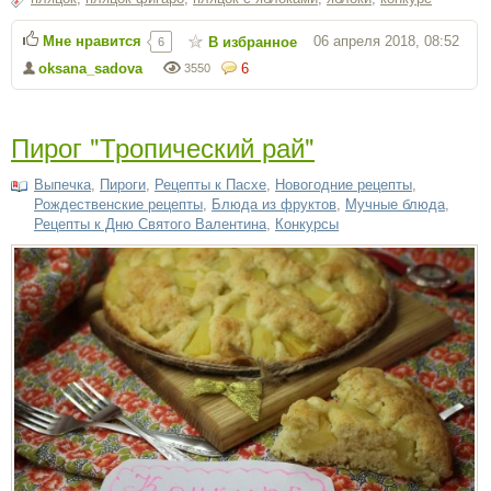
Мне нравится
06 апреля 2018, 08:52
В избранное
6
oksana_sadova
6
3550
Пирог "Тропический рай"
Выпечка
,
Пироги
,
Рецепты к Пасхе
,
Новогодние рецепты
,
Рождественские рецепты
,
Блюда из фруктов
,
Мучные блюда
,
Рецепты к Дню Святого Валентина
,
Конкурсы