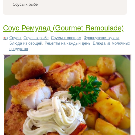
Соусы к рыбе
Соус Ремулад (Gourmet Remouladе)
Соусы
,
Соусы к рыбе
,
Соусы к овощам
,
Французская кухня
,
Блюда из овощей
,
Рецепты на каждый день
,
Блюда из молочных
продуктов