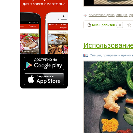
египетская дукка
,
специи
,
ку
Мне нравится
0
Использование
Специи, приправы и прянос