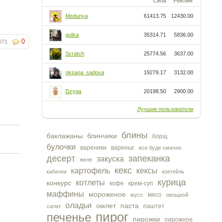
Сила
Рейтинг
Medunya
61413.75
12430.00
gutka
35314.71
5836.00
0
071
Scratch
25774.56
3637.00
oksana_sadova
19279.17
3132.00
Dzyga
20198.50
2900.00
Лучшие пользователи
блины
баклажаны
блинчики
борщ
булочки
вареники
варенье
все буде смачно
десерт
запеканка
закуска
желе
кекс
картофель
кексы
кабачки
коктейль
курица
котлеты
конкурс
кофе
крем-суп
маффины
мороженое
мясо
мусс
овощной
оладьи
омлет
паста
паштет
салат
пирог
печенье
пирожки
пирожное