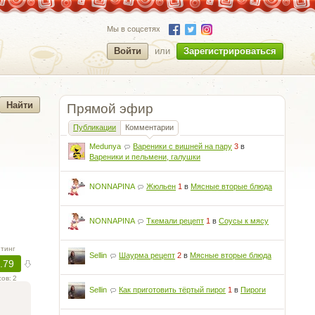
Мы в соцсетях
Войти
или
Зарегистрироваться
Прямой эфир
Публикации
Комментарии
Medunya
Вареники с вишней на пару
3
в
Вареники и пельмени, галушки
NONNAPINA
Жюльен
1
в
Мясные вторые блюда
NONNAPINA
Ткемали рецепт
1
в
Соусы к мясу
тинг
Sellin
Шаурма рецепт
2
в
Мясные вторые блюда
.79
сов:
2
Sellin
Как приготовить тёртый пирог
1
в
Пироги