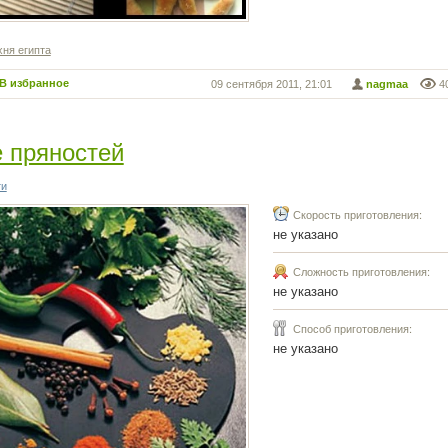
хня египта
В избранное
09 сентября 2011, 21:01
nagmaa
4
 пряностей
ти
Скорость приготовления:
не указано
Сложность приготовления:
не указано
Способ приготовления:
не указано