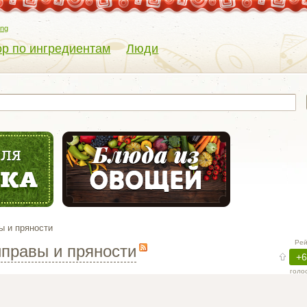
eng
р по ингредиентам
Люди
ы и пряности
иправы и пряности
Рей
+6
голо