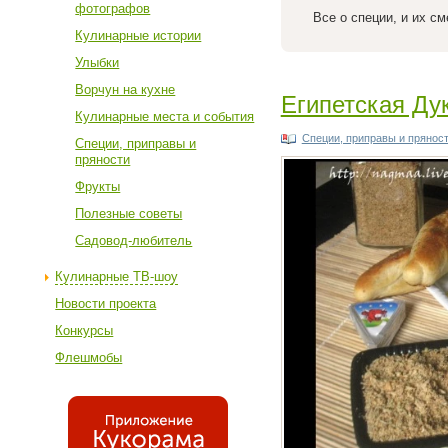
фотографов
Все о специи, и их с
Кулинарные истории
Улыбки
Ворчун на кухне
Египетская Ду
Кулинарные места и события
Специи, приправы и прянос
Специи, приправы и
пряности
Фрукты
Полезные советы
Садовод-любитель
Кулинарные ТВ-шоу
Новости проекта
Конкурсы
Флешмобы