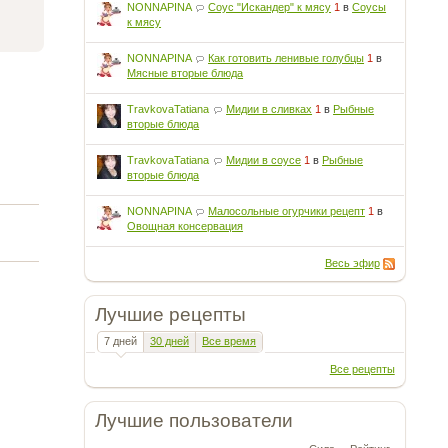
NONNAPINA
Соус "Искандер" к мясу
1
в
Соусы
к мясу
NONNAPINA
Как готовить ленивые голубцы
1
в
Мясные вторые блюда
TravkovaTatiana
Мидии в сливках
1
в
Рыбные
вторые блюда
TravkovaTatiana
Мидии в соусе
1
в
Рыбные
вторые блюда
NONNAPINA
Малосольные огурчики рецепт
1
в
Овощная консервация
Весь эфир
Лучшие рецепты
7 дней
30 дней
Все время
Все рецепты
Лучшие пользователи