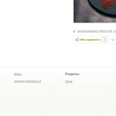
использование пряностей
,
с
Мне нравится
3
Разделы
Войти
Зарегистрироваться
Люди