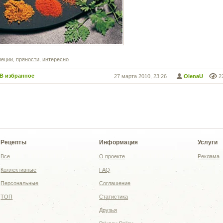
пеции
,
пряности
,
интересно
В избранное
27 марта 2010, 23:26
OlenaU
2
Рецепты
Информация
Услуги
Все
О проекте
Реклама
Коллективные
FAQ
Персональные
Соглашение
ТОП
Статистика
Друзья