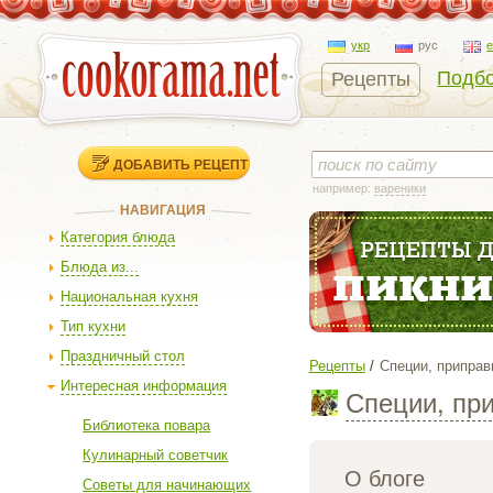
укр
рус
Подбо
Рецепты
ДОБАВИТЬ РЕЦЕПТ
например:
вареники
НАВИГАЦИЯ
Категория блюда
Блюда из...
Национальная кухня
Тип кухни
Праздничный стол
Рецепты
Специи, приправ
Интересная информация
Специи, пр
Библиотека повара
Кулинарный советчик
О блоге
Советы для начинающих