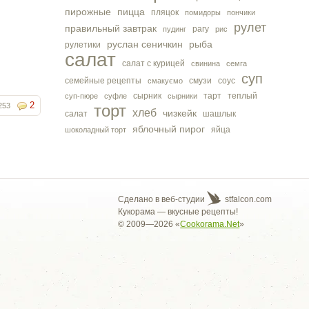
пирожные
пицца
пляцок
помидоры
пончики
рулет
правильный завтрак
рагу
пудинг
рис
руслан сеничкин
рыба
рулетики
салат
салат с курицей
свинина
семга
суп
семейные рецепты
смузи
соус
смакуємо
сырник
тарт
теплый
суп-пюре
суфле
сырники
2
253
торт
хлеб
чизкейк
салат
шашлык
яблочный пирог
яйца
шоколадный торт
Сделано в веб-студии
stfalcon.com
Кукорама — вкусные рецепты!
© 2009—2026 «
Cookorama.Net
»