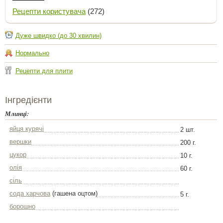
Рецепти користувача
(272)
Дуже швидко (до 30 хвилин)
Нормально
Рецепти для плити
Інгредієнти
Млинці:
яйця курячі
2 шт.
вершки
200 г.
цукор
10 г.
олія
60 г.
сіль
сода харчова
(гашена оцтом)
5 г.
борошно