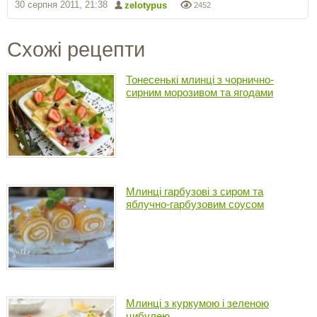
30 серпня 2011, 21:38
zelotypus
2452
Схожі рецепти
Тонесенькі млинці з чорнично-
сирним морозивом та ягодами
Млинці гарбузові з сиром та
яблучно-гарбузовим соусом
Млинці з куркумою і зеленою
цибулею