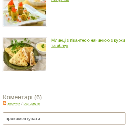
Млинці з пікантною начинкою з курки
та яблук
Коментарі (
6
)
згорнути
/
розгорнути