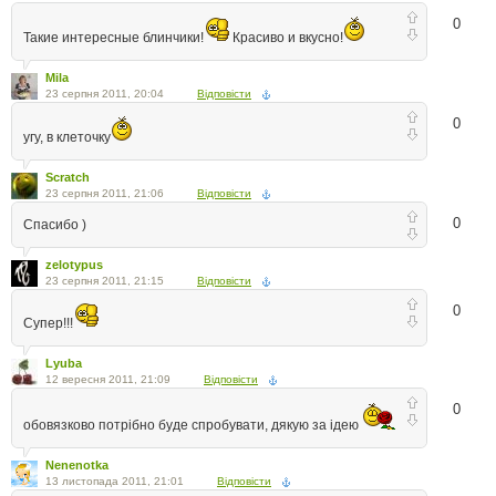
0
Такие интересные блинчики!
Красиво и вкусно!
Mila
23 серпня 2011, 20:04
Відповісти
0
угу, в клеточку
Scratch
23 серпня 2011, 21:06
Відповісти
0
Спасибо )
zelotypus
23 серпня 2011, 21:15
Відповісти
0
Супер!!!
Lyuba
12 вересня 2011, 21:09
Відповісти
0
обовязково потрібно буде спробувати, дякую за ідею
Nenenotka
13 листопада 2011, 21:01
Відповісти