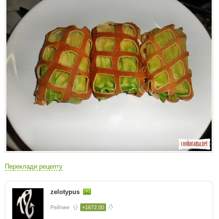
Переклади рецепту
zelotypus
Рейтинг
+1672.00