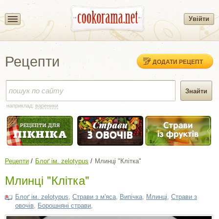
Увійти
Рецепти
ДОДАТИ РЕЦЕПТ
наприклад:
вареники
Рецепти
Блоґ ім. zelotypus
Млинці "Клітка"
Млинці "Клітка"
Блоґ ім. zelotypus
,
Страви з м'яса
,
Випічка
,
Млинці
,
Страви з
овочів
,
Борошняні страви
,