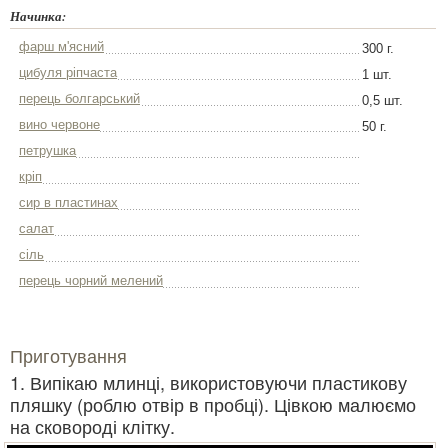
Начинка:
фарш м'ясний
300 г.
цибуля ріпчаста
1 шт.
перець болгарський
0,5 шт.
вино червоне
50 г.
петрушка
кріп
сир в пластинах
салат
сіль
перець чорний мелений
Приготування
1. Випікаю млинці, використовуючи пластикову
пляшку (роблю отвір в пробці). Цівкою малюємо
на сковороді клітку.