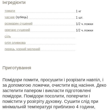
Інгредієнти
томати
1 кг
часник
(зубець)
1 шт.
розмарин сушений
1/2 ч.ложки
орегано сушений
1/2 ч.ложки
сіль
олія оливкова
перець чорний мелений
Приготування
Помідори помити, просушити і розрізати навпіл, і
за допомогою ложечки, очистити від насіння. Деко
застелити папером і викласти підготовлені
помідори. Помідори посолити, поперчити і
помістити у розігріту духовку. Сушити слід при
мінімальній температурі приблизно 4 години,