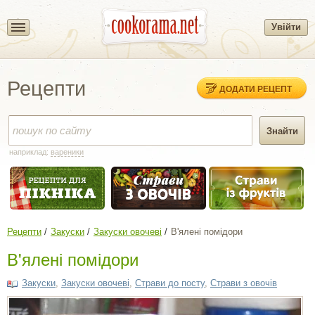
Увійти
Рецепти
ДОДАТИ РЕЦЕПТ
наприклад:
вареники
Рецепти
Закуски
Закуски овочеві
В'ялені помідори
В'ялені помідори
Закуски
,
Закуски овочеві
,
Страви до посту
,
Страви з овочів