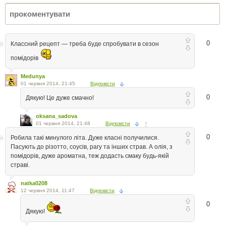
0
Классний рецепт — треба буде спробувати в сезон
помідорів
Medunya
01 червня 2014, 21:45
Відповісти
0
Дякую! Це дуже смачно!
oksana_sadova
01 червня 2014, 21:48
Відповісти
↑
0
Робила такі минулого літа. Дуже класні получилися.
Пасують до різотто, соусів, рагу та інших страв. А олія, з
помідорів, дуже ароматна, теж додасть смаку будь-якій
страві.
natka0208
12 червня 2014, 11:47
Відповісти
0
Дякую!