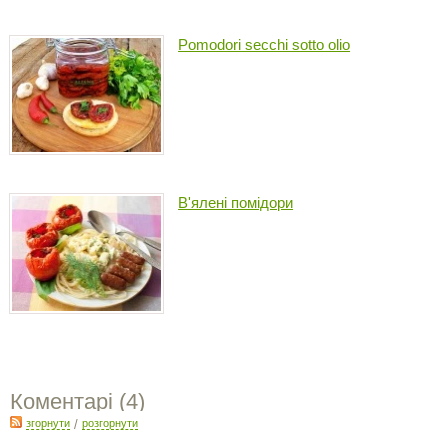
Pomodori secchi sotto olio
В'ялені помідори
Коментарі (
4
)
згорнути
/
розгорнути