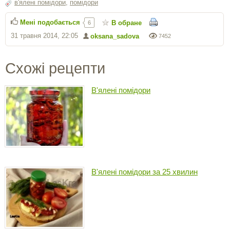
в'ялені помідори
,
помідори
Мені подобається
В обране
6
31 травня 2014, 22:05
oksana_sadova
7452
Схожі рецепти
В'ялені помідори
В'ялені помідори за 25 хвилин