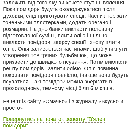
залежить від того яку ви хочете ступінь вялення.
Поки помідори будуть охолоджуватися після
духовки, слід приготувати спеції. Часник порізати
тоненькими плястерками, додати орегано і
розмарин. На дно банки викласти половину
підготовленої суміші, влити олію і щільно
викласти помідори, зверху спеції і знову влити
олію. Олія заливається частинами, щоб уникнути
утворення повітряних бульбашок, що може
призвести до швидкого псування. Потім викласти
решту помідорів і залити олією. Олія повинна
покривати помідори повністю, інакше вони будуть
псуватися. Такі помідори можна зберігати в
прохолодному, темному місці біля 6 місяців.
Рецепт із сайту «Смачно» і з журналу «Вкусно и
просто»
Повернутись на початок рецепту "В'ялені
помідори"