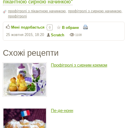
пікантною сирною начинкою"
профітролі з пікантною начинкою
,
профітролі з сирною начинкою
,
профітролі
Мені подобається
В обране
0
25 жовтня 2015, 18:20
Scratch
1108
Схожі рецепти
Профітролі з сирним кремом
Пе-де-нонн