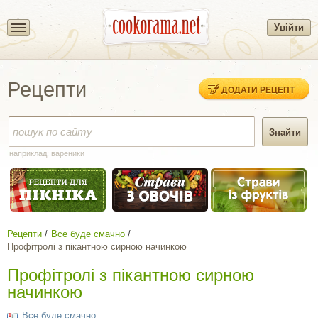
Увійти
Рецепти
ДОДАТИ РЕЦЕПТ
наприклад:
вареники
Рецепти
Все буде смачно
Профітролі з пікантною сирною начинкою
Профітролі з пікантною сирною
начинкою
Все буде смачно