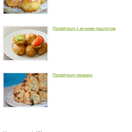
Профітролі з яєчним паштетом
Профітролі прованс