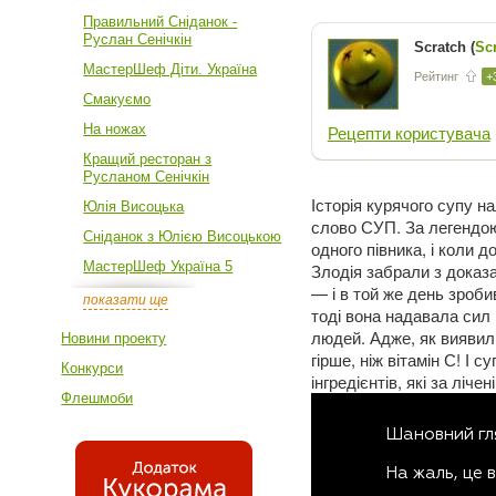
Правильний Сніданок -
Руслан Сенічкін
Scratch (
Sc
МастерШеф Діти. Україна
Рейтинг
+
Смакуємо
На ножах
Рецепти користувача
Кращий ресторан з
Русланом Сенічкін
Історія курячого супу н
Юлія Висоцька
слово СУП. За легендою
Сніданок з Юлією Висоцькою
одного півника, і коли 
МастерШеф Україна 5
Злодія забрали з доказ
— і в той же день зроби
показати ще
тоді вона надавала сил 
людей. Адже, як виявили
Новини проекту
гірше, ніж вітамін С! І
Конкурси
інгредієнтів, які за ліче
Флешмоби