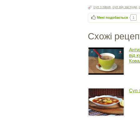
суп з півня
,
суп від застуди
,
Мені подобається
1
Схожі рецеп
Анти
від 
Кова
Суп 