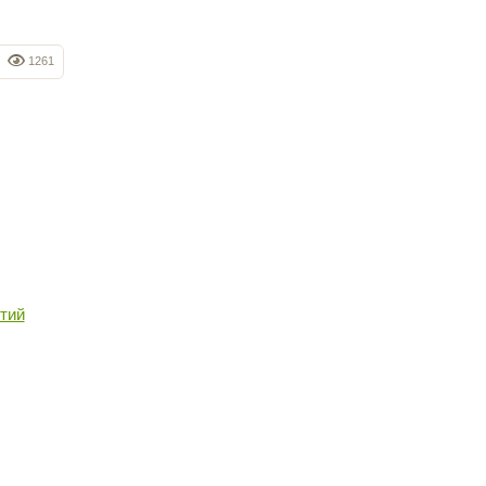
1261
стий