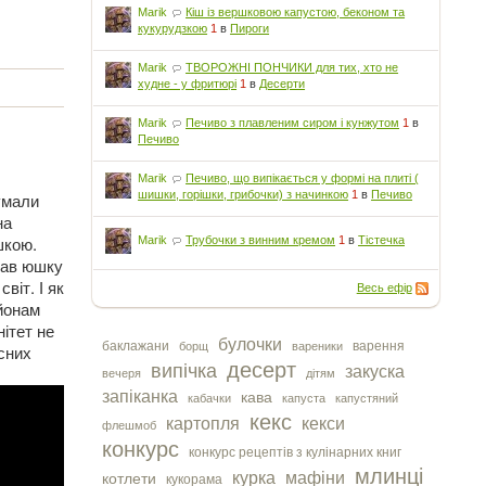
Marik
Кіш із вершковою капустою, беконом та
кукурудзкою
1
в
Пироги
Marik
ТВОРОЖНІ ПОНЧИКИ для тих, хто не
худне - у фритюрі
1
в
Десерти
Marik
Печиво з плавленим сиром і кунжутом
1
в
Печиво
Marik
Печиво, що випікається у формі на плиті (
шишки, горішки, грибочки) з начинкою
1
в
Печиво
думали
на
шкою.
Marik
Трубочки з винним кремом
1
в
Тістечка
вав юшку
віт. І як
Весь ефір
ьйонам
ітет не
булочки
баклажани
варення
борщ
вареники
исних
десерт
випічка
закуска
вечеря
дітям
запіканка
кава
кабачки
капуста
капустяний
кекс
картопля
кекси
флешмоб
конкурс
конкурс рецептів з кулінарних книг
млинці
курка
мафіни
котлети
кукорама