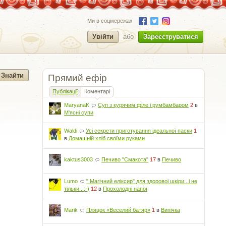
Ми в соцмережах
Увійти
або
Зареєструватися
Прямий ефір
Публікації
Коментарі
MaryanaK
Суп з курячим філе і румбамбаром
2
в
М'ясні супи
Waldi
Усі секрети приготування ідеальної паски
1
в
Домашній хліб своїми руками
kaktus3003
Печиво "Смакота"
17
в
Печиво
Lumo
" Магічний еліксир" для здоровоі шкіри...і не
тільки...;-)
12
в
Прохолодні напої
Marik
Пляцок «Веселий батяр»
1
в
Випічка