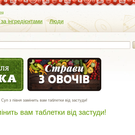
eng
 за інгредієнтами
Люди
Суп з півня замінить вам таблетки від застуди!
мінить вам таблетки від застуди!