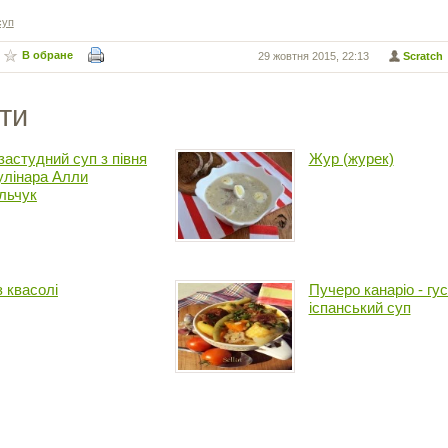
суп
В обране
29 жовтня 2015, 22:13
Scratch
ти
застудний суп з півня
Жур (журек)
кулінара Алли
льчук
з квасолі
Пучеро канаріо - гу
іспанський суп