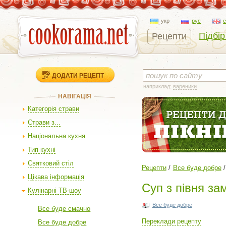
укр
рус
Підбір
Рецепти
ДОДАТИ РЕЦЕПТ
наприклад:
вареники
НАВІГАЦІЯ
Категорія страви
Страви з...
Національна кухня
Тип кухні
Святковий стіл
Рецепти
Все буде добре
Цікава інформація
Суп з півня за
Кулінарні ТВ-шоу
Все буде добре
Все буде смачно
Переклади рецепту
Все буде добре