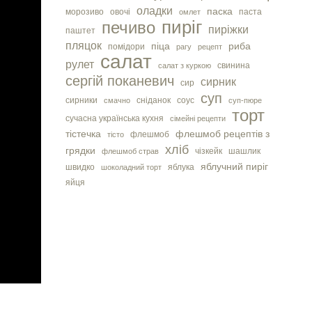
оладки
паска
морозиво
овочі
паста
омлет
пиріг
печиво
пиріжки
паштет
пляцок
піца
риба
помідори
рагу
рецепт
салат
рулет
свинина
салат з куркою
сергiй поканевич
сирник
сир
суп
сирники
сніданок
соус
смачно
суп-пюре
торт
сучасна українська кухня
сімейні рецепти
тістечка
флешмоб рецептів з
флешмоб
тісто
хліб
грядки
чізкейк
шашлик
флешмоб страв
яблучний пиріг
швидко
яблука
шоколадний торт
яйця