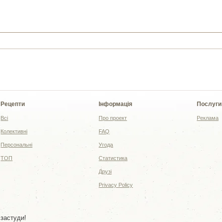
Рецепти
Інформація
Послуги
Всі
Про проект
Реклама
Колективні
FAQ
Персональні
Угода
ТОП
Статистика
Друзі
Privacy Policy
 застуди!