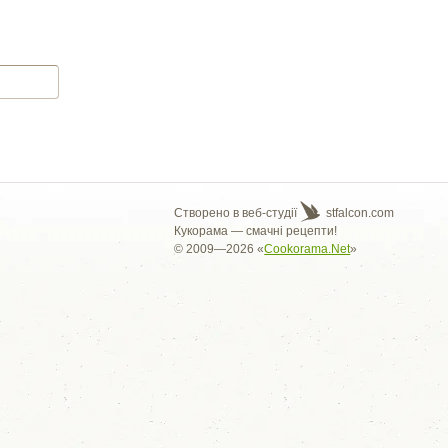
Створено в веб-студії
stfalcon.com
Кукорама — смачні рецепти!
© 2009—2026 «
Cookorama.Net
»