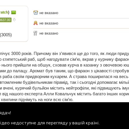
ratch
)
не вказано
3637.00
не вказано
не вказано
(3005)
алічує 3000 років. Причому він з'явився ще до того, як люди при
 єгипетський раб, щоб нагодувати сім'ю, вкрав у курнику фарао
до нього прийшли на обшук, сховав курча в казанку з овочевою ю
ами до палацу. Аромат був таким, що фараон з цікавості спробу
в раба своїм придворним кухарем. А страва поширилася на весь с
втомленим будівельникам пірамід, так і сьогодні допомагає міл
 вчені, курячий бульйон містить нейтрофіли, які підвищують імун
 суп від нашого експерта Алли Ковальчук містить багато інших кор
ні хвилини піднімуть на ноги всю сім'ю.