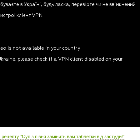
рецепту "Суп з півня замінить вам таблетки від застуди!"