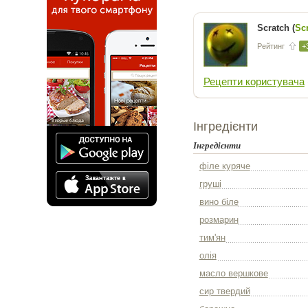
Scratch (
Sc
Рейтинг
+
Рецепти користувача
Інгредієнти
Інгредієнти
філе куряче
груші
вино біле
розмарин
тим'ян
олія
масло вершкове
сир твердий