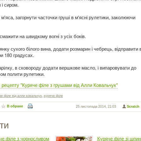
 і сиром.
м'яса, загорнути часточки груші в м'ясні рулетики, заколюючи
мажити на швидкому вогні з усіх боків.
нку сухого білого вина, додати розмарин і чебрець, відправити 
и 180 градусах.
арілку, в сковороду додати вершкове масло, і випаровувати до
сом полити рулетики.
 рецепту "Куряче філе з грушами від Алли Ковальчук"
че філе від алли ковальчук
,
куряче філе
В обране
25 листопада 2014, 21:03
Scratch
ти
че філе з чорносливом
Куряче філе зі шпи