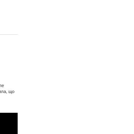
ле
ила, що