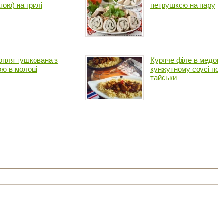
гою) на грилі
петрушкою на пару
опля тушкована з
Куряче філе в медо
ою в молоці
кунжутному соусі по
тайськи