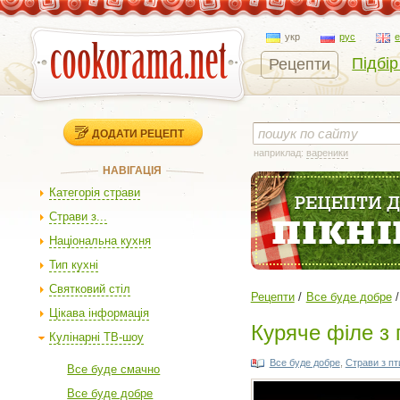
укр
рус
Підбір
Рецепти
ДОДАТИ РЕЦЕПТ
наприклад:
вареники
НАВІГАЦІЯ
Категорія страви
Страви з...
Національна кухня
Тип кухні
Святковий стіл
Рецепти
Все буде добре
Цікава інформація
Куряче філе з
Кулінарні ТВ-шоу
Все буде добре
,
Страви з пт
Все буде смачно
Все буде добре