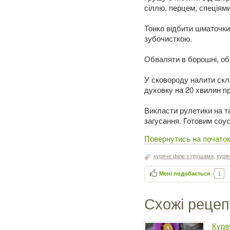
сіллю, перцем, спеціями
Тонко відбити шматочки 
зубочисткою.
Обваляти в борошні, обс
У сковороду налити скля
духовку на 20 хвилин пр
Викласти рулетики на т
загусання. Готовим соу
Повернутись на початок
куряче філе з грушами
,
куря
Мені подобається
1
Схожі рецеп
Куря