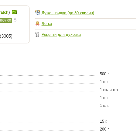
ratch
)
Дуже швидко (до 30 хвилин)
3637.00
Легко
Рецепти для духовки
(3005)
500 г.
1 шт.
1 склянка
1 шт.
1 шт.
15 г.
200 г.