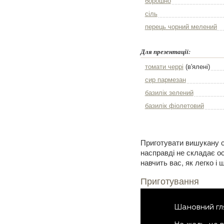
борошно
сіль
перець чорний мелений
Для презентації:
томати черрі
(в'ялені)
сир пармезан
базилік зелений
базилік фіолетовий
Приготувати вишукану ст
насправді не складає о
навчить вас, як легко і
Приготування