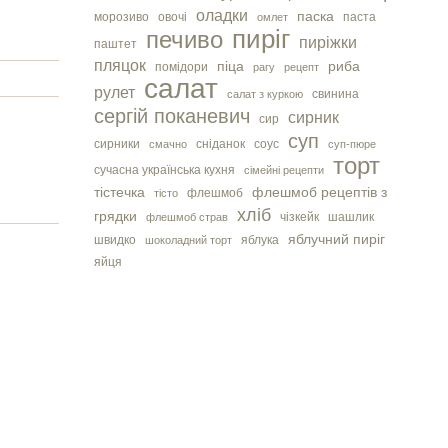
оладки
паска
морозиво
овочі
паста
омлет
пиріг
печиво
пиріжки
паштет
пляцок
піца
риба
помідори
рагу
рецепт
салат
рулет
свинина
салат з куркою
сергiй поканевич
сирник
сир
суп
сирники
сніданок
соус
смачно
суп-пюре
торт
сучасна українська кухня
сімейні рецепти
тістечка
флешмоб рецептів з
флешмоб
тісто
хліб
грядки
чізкейк
шашлик
флешмоб страв
яблучний пиріг
швидко
яблука
шоколадний торт
яйця