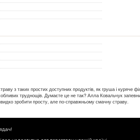
раву з таких простих доступних продуктів, як груша і куряче фі
собливих труднощів. Думаєте це не так? Алла Ковальчук запевн
 швидко зробити просту, але по-справжньому смачну страву.