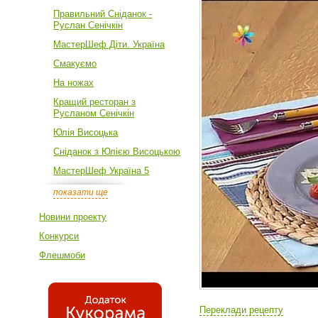
Правильний Сніданок -
Руслан Сенічкін
МастерШеф Діти. Україна
Смакуємо
На ножах
Кращий ресторан з
Русланом Сенічкін
Юлія Висоцька
Сніданок з Юлією Висоцькою
МастерШеф Україна 5
показати ще
Новини проекту
Конкурси
Флешмоби
Переклади рецепту