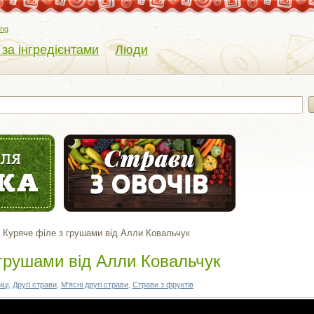
eng
 за інгредієнтами
Люди
Куряче філе з грушами від Алли Ковальчук
 грушами від Алли Ковальчук
иці
,
Другі страви
,
М'ясні другі страви
,
Страви з фруктів