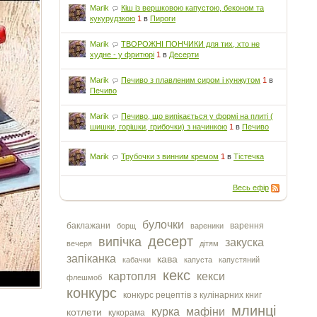
Marik
Кіш із вершковою капустою, беконом та
кукурудзкою
1
в
Пироги
Marik
ТВОРОЖНІ ПОНЧИКИ для тих, хто не
худне - у фритюрі
1
в
Десерти
Marik
Печиво з плавленим сиром і кунжутом
1
в
Печиво
Marik
Печиво, що випікається у формі на плиті (
шишки, горішки, грибочки) з начинкою
1
в
Печиво
Marik
Трубочки з винним кремом
1
в
Тістечка
Весь ефір
булочки
баклажани
варення
борщ
вареники
десерт
випічка
закуска
вечеря
дітям
запіканка
кава
кабачки
капуста
капустяний
кекс
картопля
кекси
флешмоб
конкурс
конкурс рецептів з кулінарних книг
млинці
курка
мафіни
котлети
кукорама