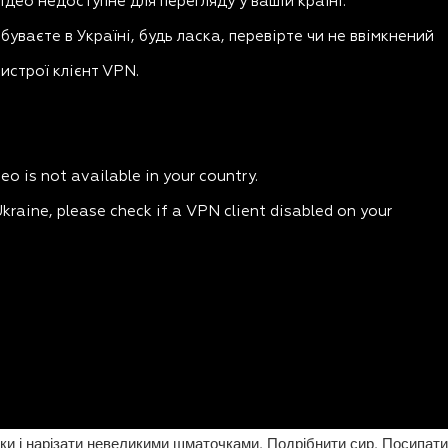
рки і нарізати невеликими шматочками. Подрібнити сир. Посипати