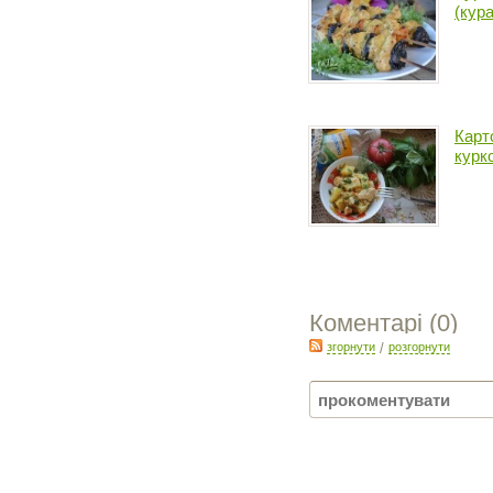
(кура
Карт
курк
Коментарі (
0
)
згорнути
/
розгорнути