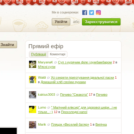
Ми в соцмережах
Увійти
або
Зареєструватися
Прямий ефір
Публікації
Коментарі
MaryanaK
Суп з курячим філе і румбамбаром
2
в
М'ясні супи
Waldi
Усі секрети приготування ідеальної паски
1
в
Домашній хліб своїми руками
kaktus3003
Печиво "Смакота"
17
в
Печиво
Lumo
" Магічний еліксир" для здоровоі шкіри...і не
тільки...;-)
12
в
Прохолодні напої
Marik
Пляцок «Веселий батяр»
1
в
Випічка