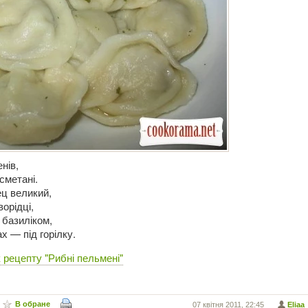
нів,
сметані.
ц великий,
ворідці,
 базиліком,
х — під горілку.
 рецепту "Рибні пельмені"
В обране
07 квітня 2011, 22:45
Eliaa