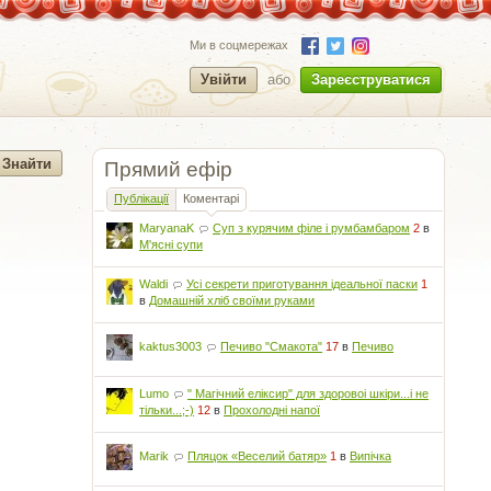
Ми в соцмережах
Увійти
або
Зареєструватися
Прямий ефір
Публікації
Коментарі
MaryanaK
Суп з курячим філе і румбамбаром
2
в
М'ясні супи
Waldi
Усі секрети приготування ідеальної паски
1
в
Домашній хліб своїми руками
kaktus3003
Печиво "Смакота"
17
в
Печиво
Lumo
" Магічний еліксир" для здоровоі шкіри...і не
тільки...;-)
12
в
Прохолодні напої
Marik
Пляцок «Веселий батяр»
1
в
Випічка