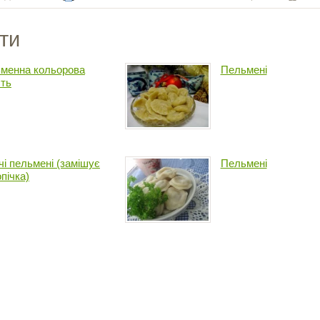
ти
менна кольорова
Пельмені
сть
чі пельмені (замішує
Пельмені
пічка)