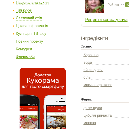
Національна кухня
Рейтинг
+
Тип кухні
Святковий стіл
Рецепти користувача
Цікава інформація
Кулінарні ТВ-шоу
Інгредієнти
Новини проекту
Тісто:
Конкурси
борошно
Флешмоби
вода
яйця курячі
сіль
масло вершкове
Фарш:
філе щуки
цибуля ріпчаста
морква