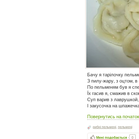
Бачу я тарілочку пельме
З пилу-жару, з оцтом, в 
По пельменям був я спе
Їх гасив я, смажив в ско
Суп варив з лаврушкой,
І закусочка на шпажечка
Повернутись на початок
рибні пельмені
,
пельмені
Мені подобається
0