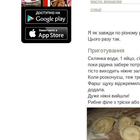
масло вершкове
спеції
Я як завжди по різному
Цього разу так.
Приготування
Склянка води, 1 яйцо, 
поки рідина забере потр
тісто виходить ніжне з
Коли розкочуєш, теж тро
Фарш: щуку відокремила 
додала.
Дуже ніжні вийшли!
Рибне філе з тріски або