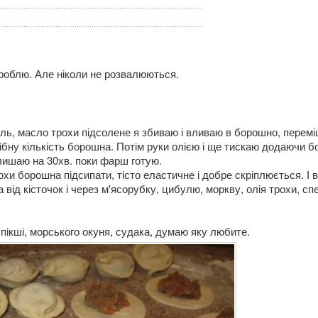
 роблю. Але ніколи не розвалюються.
сіль, масло трохи підсолене я збиваю і вливаю в борошно, перем
ібну кількість борошна. Потім руки олією і ще тискаю додаючи 
алишаю на 30хв. поки фарш готую.
хи борошна підсипати, тісто еластичне і добре скріплюється. І в
від кісточок і через м'ясорубку, цибулю, моркву, олія трохи, спе
 пікші, морського окуня, судака, думаю яку любите.