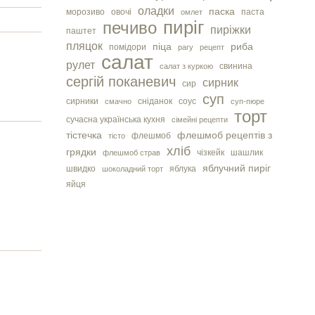
оладки
паска
морозиво
овочі
паста
омлет
пиріг
печиво
пиріжки
паштет
пляцок
піца
риба
помідори
рагу
рецепт
салат
рулет
свинина
салат з куркою
сергiй поканевич
сирник
сир
суп
сирники
сніданок
соус
смачно
суп-пюре
торт
сучасна українська кухня
сімейні рецепти
тістечка
флешмоб рецептів з
флешмоб
тісто
хліб
грядки
чізкейк
шашлик
флешмоб страв
яблучний пиріг
швидко
яблука
шоколадний торт
яйця