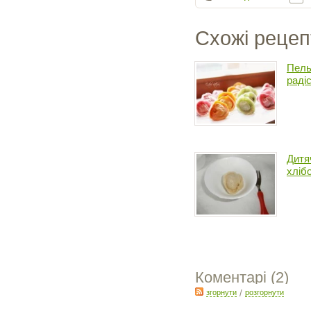
Схожі рецеп
Пель
раді
Дитя
хлібо
Коментарі (
2
)
згорнути
/
розгорнути