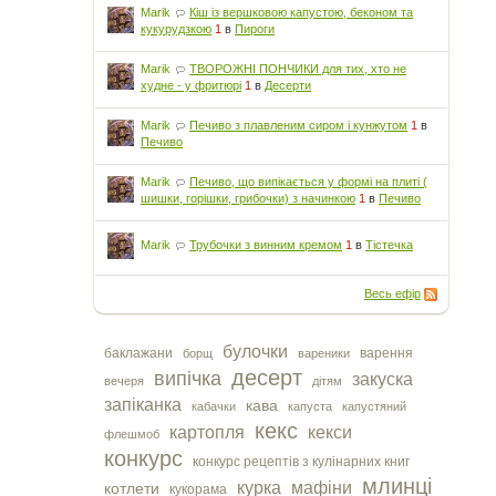
Marik
Кіш із вершковою капустою, беконом та
кукурудзкою
1
в
Пироги
Marik
ТВОРОЖНІ ПОНЧИКИ для тих, хто не
худне - у фритюрі
1
в
Десерти
Marik
Печиво з плавленим сиром і кунжутом
1
в
Печиво
Marik
Печиво, що випікається у формі на плиті (
шишки, горішки, грибочки) з начинкою
1
в
Печиво
Marik
Трубочки з винним кремом
1
в
Тістечка
Весь ефір
булочки
баклажани
варення
борщ
вареники
десерт
випічка
закуска
вечеря
дітям
запіканка
кава
кабачки
капуста
капустяний
кекс
картопля
кекси
флешмоб
конкурс
конкурс рецептів з кулінарних книг
млинці
курка
мафіни
котлети
кукорама