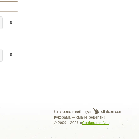
0
0
Створено в веб-студії
stfalcon.com
Кукорама — смачні рецепти!
© 2009—2026 «
Cookorama.Net
»