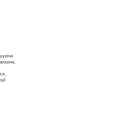
ішуючи
борошна,
се.
ції