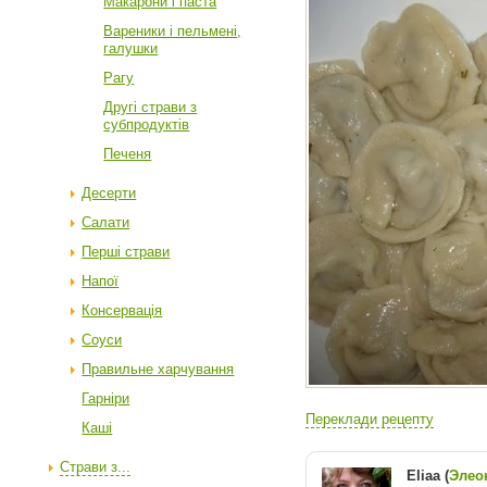
Макарони і паста
Вареники і пельмені,
галушки
Рагу
Другі страви з
субпродуктів
Печеня
Десерти
Салати
Перші страви
Напої
Консервація
Соуси
Правильне харчування
Гарніри
Переклади рецепту
Каші
Страви з...
Eliaa (
Элео