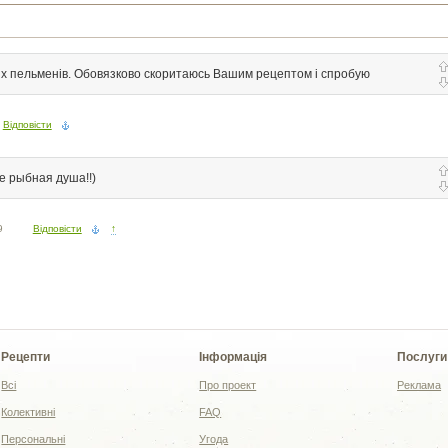
их пельменів. Обовязково скоритаюсь Вашим рецептом і спробую
Відповісти
е рыбная душа!!)
9
Відповісти
↑
Рецепти
Інформація
Послуги
Всі
Про проект
Реклама
Колективні
FAQ
Персональні
Угода