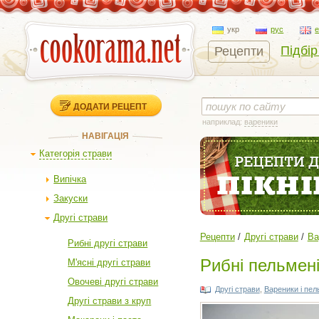
укр
рус
Підбір
Рецепти
ДОДАТИ РЕЦЕПТ
наприклад:
вареники
НАВІГАЦІЯ
Категорія страви
Випічка
Закуски
Другі страви
Рецепти
Другі страви
Ва
Рибні другі страви
Рибні пельмен
М'ясні другі страви
Овочеві другі страви
Другі страви
,
Вареники і пел
Другі страви з круп