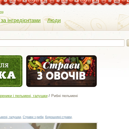
eng
 за інгредієнтами
Люди
реники і пельмені, галушки
Рибні пельмені
і
ьмені, галушки
,
Страви з риби
,
Борошняні страви
,