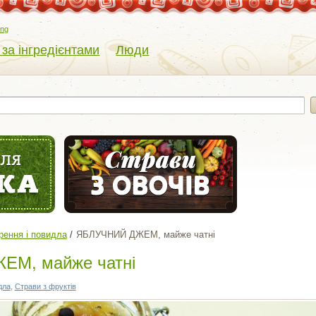
eng
 за інгредієнтами
Люди
рення і повидла
ЯБЛУЧНИЙ ДЖЕМ, майже чатні
М, майже чатні
дла
,
Страви з фруктів