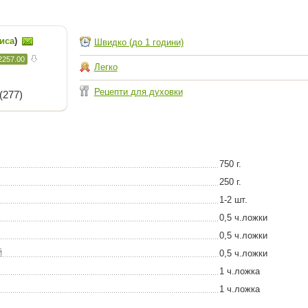
иса
)
Швидко (до 1 години)
2257.00
Легко
Рецепти для духовки
(277)
750 г.
250 г.
1-2 шт.
0,5 ч.ложки
0,5 ч.ложки
й
0,5 ч.ложки
1 ч.ложка
1 ч.ложка