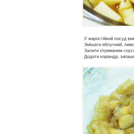
У жаростійкий посуд ви
Змішати яблучний, лимон
Залити отриманим соусо
Додати коріандр, запашн