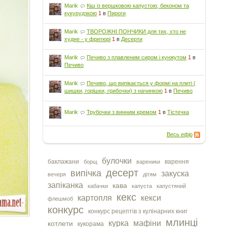
Marik
Кіш із вершковою капустою, беконом та
кукурудзкою
1
в
Пироги
Marik
ТВОРОЖНІ ПОНЧИКИ для тих, хто не
худне - у фритюрі
1
в
Десерти
Marik
Печиво з плавленим сиром і кунжутом
1
в
Печиво
Marik
Печиво, що випікається у формі на плиті (
шишки, горішки, грибочки) з начинкою
1
в
Печиво
Marik
Трубочки з винним кремом
1
в
Тістечка
Весь ефір
булочки
баклажани
варення
борщ
вареники
десерт
випічка
закуска
вечеря
дітям
запіканка
кава
кабачки
капуста
капустяний
кекс
картопля
кекси
флешмоб
конкурс
конкурс рецептів з кулінарних книг
млинці
курка
мафіни
котлети
кукорама