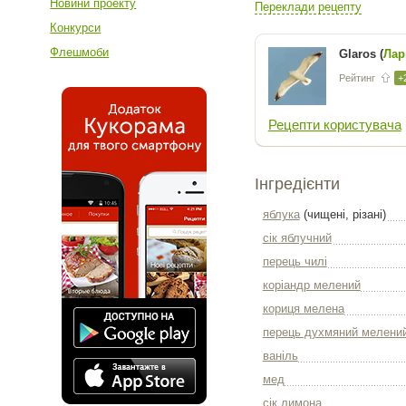
Новини проекту
Переклади рецепту
Конкурси
Флешмоби
Glaros (
Лар
Рейтинг
+
Рецепти користувача
Інгредієнти
яблука
(чищені, різані)
сік яблучний
перець чилі
коріандр мелений
кориця мелена
перець духмяний мелени
ваніль
мед
сік лимона