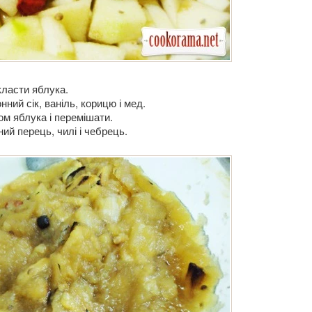
класти яблука.
ний сік, ваніль, корицю і мед.
м яблука і перемішати.
ий перець, чилі і чебрець.