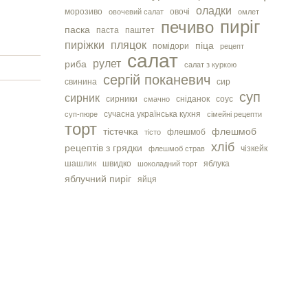
оладки
морозиво
овочі
овочевий салат
омлет
пиріг
печиво
паска
паста
паштет
пиріжки
пляцок
піца
помідори
рецепт
салат
рулет
риба
салат з куркою
сергiй поканевич
свинина
сир
суп
сирник
сирники
сніданок
соус
смачно
сучасна українська кухня
суп-пюре
сімейні рецепти
торт
тістечка
флешмоб
флешмоб
тісто
хліб
рецептів з грядки
чізкейк
флешмоб страв
шашлик
швидко
яблука
шоколадний торт
яблучний пиріг
яйця