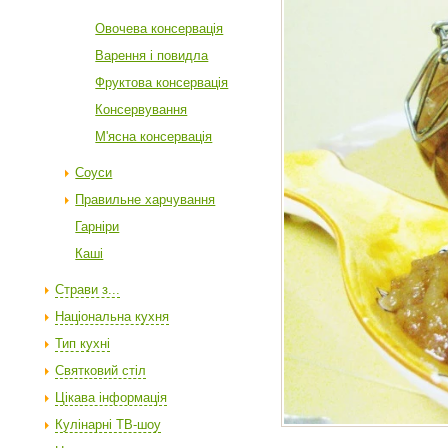
Овочева консервація
Варення і повидла
Фруктова консервація
Консервування
М'ясна консервація
Соуси
Правильне харчування
Гарніри
Каші
Страви з...
Національна кухня
Тип кухні
Святковий стіл
Цікава інформація
Кулінарні ТВ-шоу