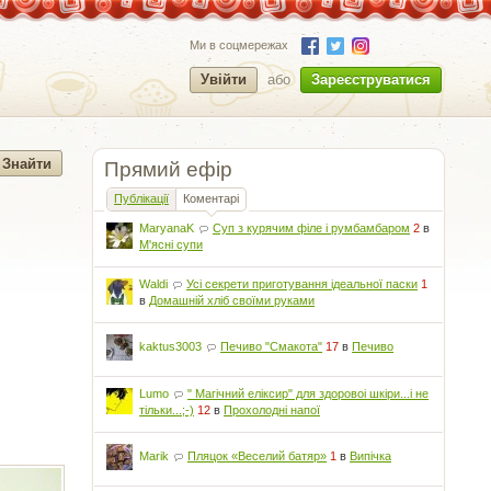
Ми в соцмережах
Увійти
або
Зареєструватися
Прямий ефір
Публікації
Коментарі
MaryanaK
Суп з курячим філе і румбамбаром
2
в
М'ясні супи
Waldi
Усі секрети приготування ідеальної паски
1
в
Домашній хліб своїми руками
kaktus3003
Печиво "Смакота"
17
в
Печиво
Lumo
" Магічний еліксир" для здоровоі шкіри...і не
тільки...;-)
12
в
Прохолодні напої
Marik
Пляцок «Веселий батяр»
1
в
Випічка