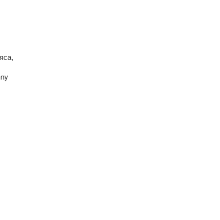
яса,
nny