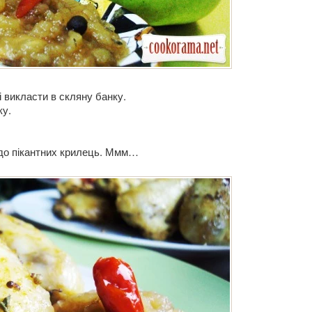
 викласти в скляну банку.
ку.
до пікантних крилець. Ммм…