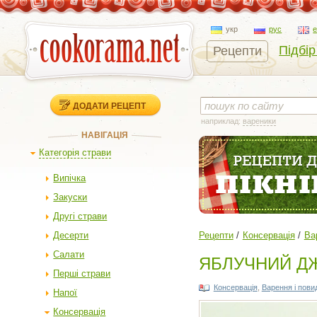
укр
рус
Підбір
Рецепти
ДОДАТИ РЕЦЕПТ
наприклад:
вареники
НАВІГАЦІЯ
Категорія страви
Випічка
Закуски
Другі страви
Десерти
Рецепти
Консервація
Ва
Салати
ЯБЛУЧНИЙ ДЖЕ
Перші страви
Консервація
,
Варення і пови
Напої
Консервація