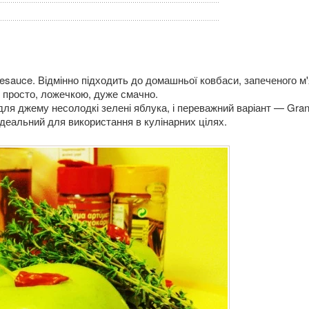
esauce. Відмінно підходить до домашньої ковбаси, запеченого м'
 і просто, ложечкою, дуже смачно.
ля джему несолодкі зелені яблука, і переважний варіант — Gra
ідеальний для використання в кулінарних цілях.