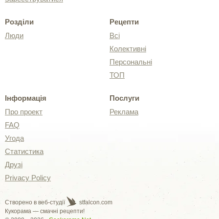
Розділи
Рецепти
Люди
Всі
Колективні
Персональні
ТОП
Інформація
Послуги
Про проект
Реклама
FAQ
Угода
Статистика
Друзі
Privacy Policy
Створено в веб-студії
stfalcon.com
Кукорама — смачні рецепти!