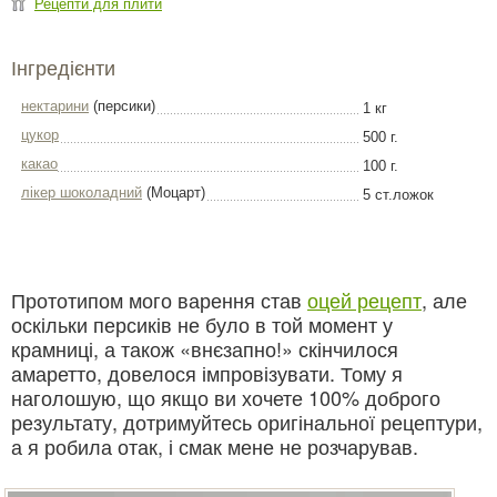
Рецепти для плити
Інгредієнти
нектарини
(персики)
1 кг
цукор
500 г.
какао
100 г.
лікер шоколадний
(Моцарт)
5 ст.ложок
Прототипом мого варення став
оцей рецепт
, але
оскільки персиків не було в той момент у
крамниці, а також «внєзапно!» скінчилося
амаретто, довелося імпровізувати. Тому я
наголошую, що якщо ви хочете 100% доброго
результату, дотримуйтесь оригінальної рецептури,
а я робила отак, і смак мене не розчарував.