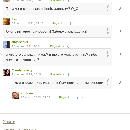
06 липня 2010, 16:58
Відповісти
0
Тю, а чого воно сьогоднішнім записом? О_О
Lana
07 лютого 2011, 22:15
Відповісти
0
Очень интересный рецепт! Заберу в закладочки!
tiny-healer
10 липня 2011, 18:04
Відповісти
0
а что это за такой ликер? и где его можно купить? либо
чем- то заменить...?
Candy_Kristy
14 липня 2012, 22:36
Відповісти
0
думаю заменить можно любым шоколадным ликером
stfalcon
15 липня 2012, 22:37
Відповісти
↑
Увійти
Зареєструватися