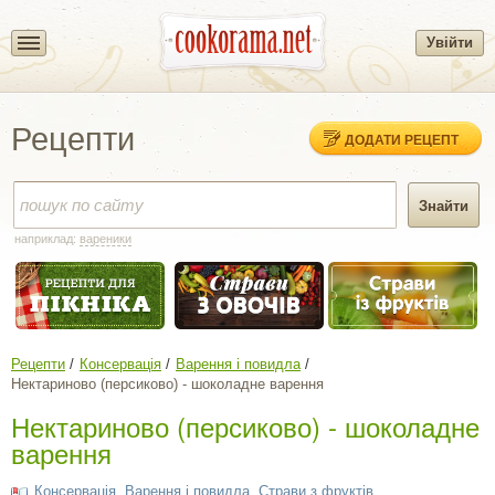
Увійти
Рецепти
ДОДАТИ РЕЦЕПТ
наприклад:
вареники
Рецепти
Консервація
Варення і повидла
Нектариново (персиково) - шоколадне варення
Нектариново (персиково) - шоколадне
варення
Консервація
,
Варення і повидла
,
Страви з фруктів
,