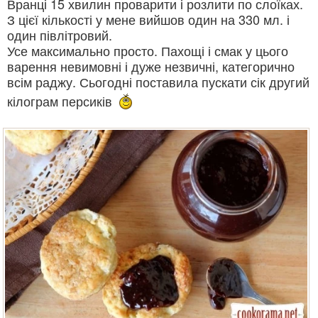
Вранці 15 хвилин проварити і розлити по слоїках.
З цієї кількості у мене вийшов один на 330 мл. і
один півлітровий.
Усе максимально просто. Пахощі і смак у цього
варення невимовні і дуже незвичні, категорично
всім раджу. Сьогодні поставила пускати сік другий
кілограм персиків