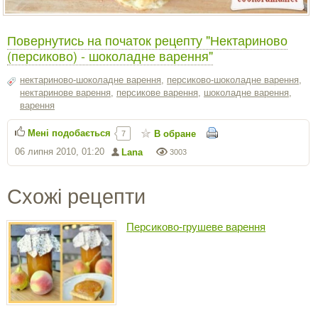
Повернутись на початок рецепту "Нектариново
(персиково) - шоколадне варення"
нектариново-шоколадне варення
,
персиково-шоколадне варення
,
нектаринове варення
,
персикове варення
,
шоколадне варення
,
варення
Мені подобається
В обране
7
06 липня 2010, 01:20
Lana
3003
Схожі рецепти
Персиково-грушеве варення