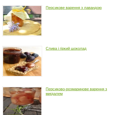
Персикове варення з лавандою
Слива і гіркий шоколад
Персиково-розмаринове варення з
мигдалем