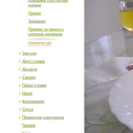
Домашній хліб своїми
руками
Пироги
Запіканки
Пиріжки та пироги з
солоною начинкою
показати ще
Закуски
Другі страви
Десерти
Салати
Перші страви
Напої
Консервація
Соуси
Правильне харчування
Гарніри