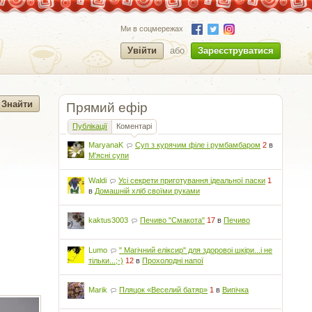
Ми в соцмережах
Увійти
або
Зареєструватися
Прямий ефір
Публікації
Коментарі
MaryanaK
Суп з курячим філе і румбамбаром
2
в
М'ясні супи
Waldi
Усі секрети приготування ідеальної паски
1
в
Домашній хліб своїми руками
kaktus3003
Печиво "Смакота"
17
в
Печиво
Lumo
" Магічний еліксир" для здоровоі шкіри...і не
тільки...;-)
12
в
Прохолодні напої
Marik
Пляцок «Веселий батяр»
1
в
Випічка