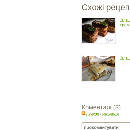
Схожі рецеп
Торт
крем
Торт
Коментарі (
3
)
згорнути
/
розгорнути