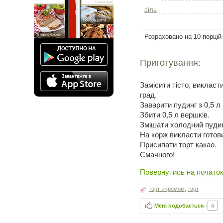
сіль
Розраховано на 10 порцій
Приготування:
Замісити тісто, викласт
град.
Заварити пудинг з 0,5 л 
Збити 0,5 л вершків.
Змішати холодний пудин
На корж викласти готови
Присипати торт какао.
Смачного!
Повернутись на початок
торт з кремом
,
торт
Мені подобається
4