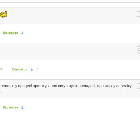
Відповісти
45
Відповісти
↑
 рецепт: у процесі приготування вигулькують складові, про яких у переліку
.
Відповісти