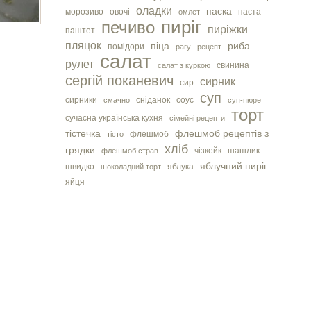
оладки
паска
морозиво
овочі
паста
омлет
пиріг
печиво
пиріжки
паштет
пляцок
піца
риба
помідори
рагу
рецепт
салат
рулет
свинина
салат з куркою
сергiй поканевич
сирник
сир
суп
сирники
сніданок
соус
смачно
суп-пюре
торт
сучасна українська кухня
сімейні рецепти
тістечка
флешмоб рецептів з
флешмоб
тісто
хліб
грядки
чізкейк
шашлик
флешмоб страв
яблучний пиріг
швидко
яблука
шоколадний торт
яйця