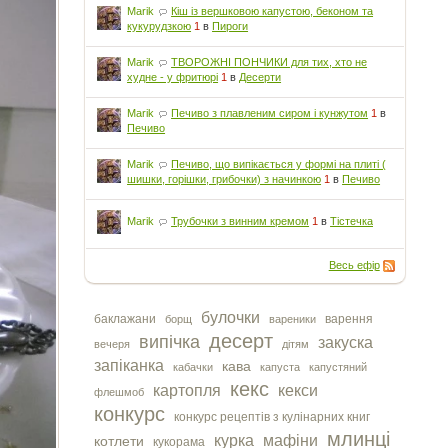
Marik
Кіш із вершковою капустою, беконом та
кукурудзкою
1
в
Пироги
Marik
ТВОРОЖНІ ПОНЧИКИ для тих, хто не
худне - у фритюрі
1
в
Десерти
Marik
Печиво з плавленим сиром і кунжутом
1
в
Печиво
Marik
Печиво, що випікається у формі на плиті (
шишки, горішки, грибочки) з начинкою
1
в
Печиво
Marik
Трубочки з винним кремом
1
в
Тістечка
Весь ефір
булочки
баклажани
варення
борщ
вареники
десерт
випічка
закуска
вечеря
дітям
запіканка
кава
кабачки
капуста
капустяний
кекс
картопля
кекси
флешмоб
конкурс
конкурс рецептів з кулінарних книг
млинці
курка
мафіни
котлети
кукорама