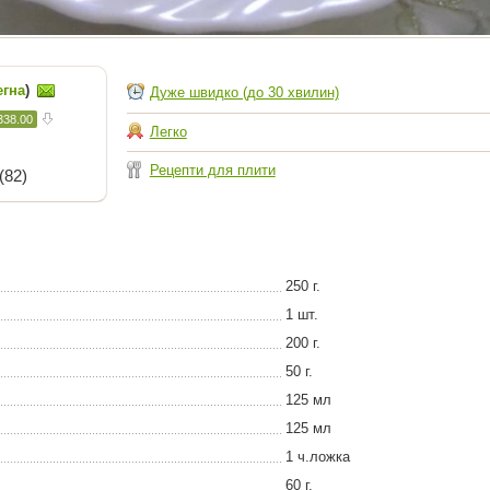
егна
)
Дуже швидко (до 30 хвилин)
338.00
Легко
Рецепти для плити
(82)
250 г.
1 шт.
200 г.
50 г.
125 мл
125 мл
1 ч.ложка
60 г.