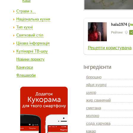
Каші
Страви з...
Національна кухня
hala1974 (
л
Тип кухні
Рейтинг
+
Святковий стіл
Цікава інформація
Рецепти користувача
Кулінарні ТВ-шоу
Новини проекту
Інгредієнти
Конкурси
Флешмоби
борошно
яйця курячі
цукор
жир свинячий
сметана
молоко
сода харчова
какао