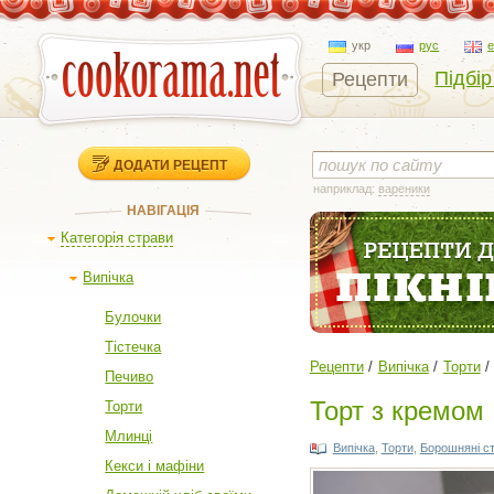
укр
рус
Підбір
Рецепти
ДОДАТИ РЕЦЕПТ
наприклад:
вареники
НАВІГАЦІЯ
Категорія страви
Випічка
Булочки
Тістечка
Рецепти
Випічка
Торти
Печиво
Торт з кремом
Торти
Млинці
Випічка
,
Торти
,
Борошняні с
Кекси і мафіни