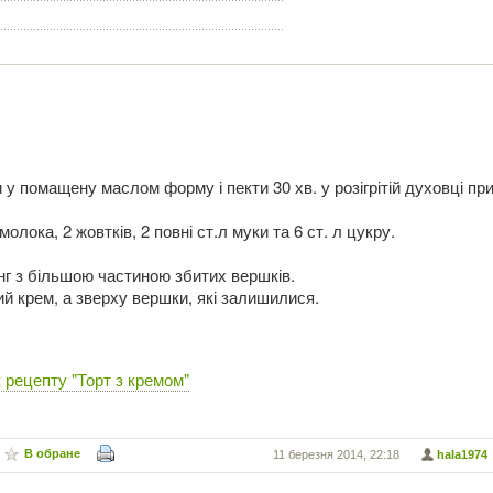
и у помащену маслом форму і пекти 30 хв. у розігрітій духовці пр
молока, 2 жовтків, 2 повні ст.л муки та 6 ст. л цукру.
г з більшою частиною збитих вершків.
й крем, а зверху вершки, які залишилися.
 рецепту "Торт з кремом"
В обране
11 березня 2014, 22:18
hala1974