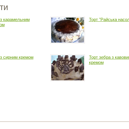
ти
 з карамельним
Торт "Райська насо
ом
 з сирним кремом
Торт зебра з кавов
кремом