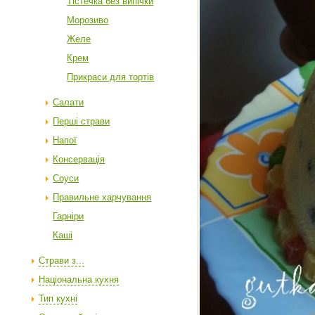
Тістечка без випічки
Морозиво
Желе
Крем
Прикраси для тортів
Салати
Перші страви
Напої
Консервація
Соуси
Правильне харчування
Гарніри
Каші
Страви з...
Національна кухня
Тип кухні