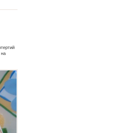
отертий
 на