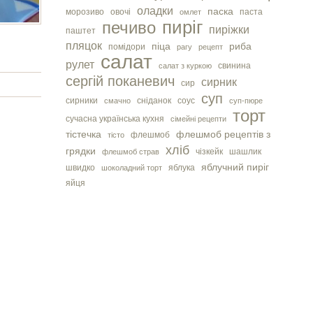
оладки
паска
морозиво
овочі
паста
омлет
пиріг
печиво
пиріжки
паштет
пляцок
піца
риба
помідори
рагу
рецепт
салат
рулет
свинина
салат з куркою
сергiй поканевич
сирник
сир
суп
сирники
сніданок
соус
смачно
суп-пюре
торт
сучасна українська кухня
сімейні рецепти
тістечка
флешмоб рецептів з
флешмоб
тісто
хліб
грядки
чізкейк
шашлик
флешмоб страв
яблучний пиріг
швидко
яблука
шоколадний торт
яйця