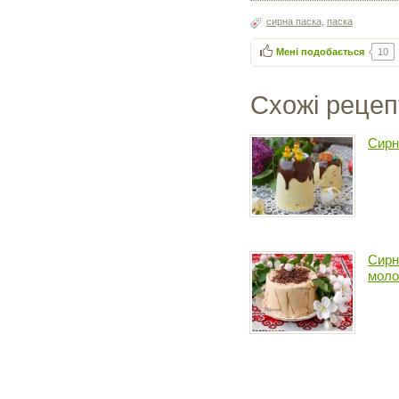
сирна паска
,
паска
Мені подобається
10
Схожі рецеп
Сирн
Сирн
моло