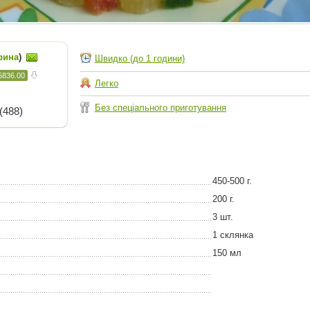
рина
)
Швидко (до 1 години)
5836.00
Легко
Без спеціального приготування
(488)
450-500 г.
200 г.
3 шт.
1 склянка
150 мл