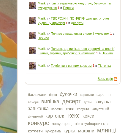
Marik
Кіш із вершковою капустою, беконом та
кукурудзкою
1
в
Пироги
Marik
ТВОРОЖНІ ПОНЧИКИ для тих, хто не
худне - у фритюрі
1
в
Десерти
Marik
Печиво з плавленим сиром і кунжутом
1
в
Печиво
Marik
Печиво, що випікається у формі на плиті (
шишки, горішки, грибочки) з начинкою
1
в
Печиво
Marik
Трубочки з винним кремом
1
в
Тістечка
Весь ефір
булочки
баклажани
варення
борщ
вареники
десерт
випічка
закуска
вечеря
дітям
запіканка
кава
кабачки
капуста
капустяний
кекс
картопля
кекси
флешмоб
конкурс
конкурс рецептів з кулінарних книг
млинці
курка
мафіни
котлети
кукорама