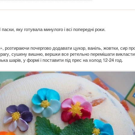
паски, яку готувала минулого і всі попередні роки.
», розтираючи почергово додавати цукор, ваніль, жовтки, сир пр
курагу, сушену вишню, вершки все ретельно перемішати викласти
ька шарів, у формі і поставити під прес на холод 12-24 год.