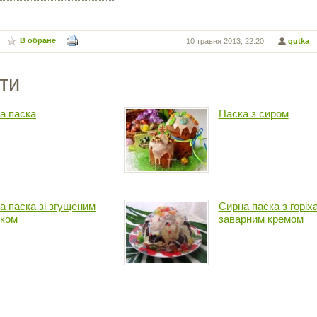
В обране
10 травня 2013, 22:20
gutka
ти
а паска
Паска з сиром
а паска зі згущеним
Сирна паска з горіх
ком
заварним кремом