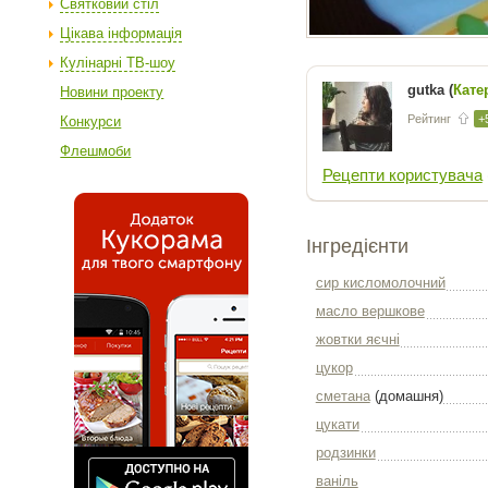
Святковий стіл
Цікава інформація
Кулінарні ТВ-шоу
gutka (
Кате
Новини проекту
Рейтинг
+
Конкурси
Флешмоби
Рецепти користувача
Інгредієнти
сир кисломолочний
масло вершкове
жовтки яєчні
цукор
сметана
(домашня)
цукати
родзинки
ваніль