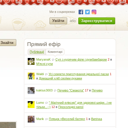
Ми в соцмережах
Увійти
або
Зареєструватися
Прямий ефір
Публікації
Коментарі
MaryanaK
Суп з курячим філе і румбамбаром
2
в
М'ясні супи
Waldi
Усі секрети приготування ідеальної паски
1
в
Домашній хліб своїми руками
kaktus3003
Печиво "Смакота"
17
в
Печиво
Lumo
" Магічний еліксир" для здоровоі шкіри...і не
тільки...;-)
12
в
Прохолодні напої
Marik
Пляцок «Веселий батяр»
1
в
Випічка