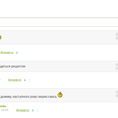
Відповісти
одиться рецептик
3
Відповісти
↑
 доживу, наступного року скористаюсь
enko
, 22:35
Відповісти
↑