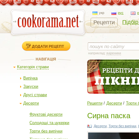
укр
рус
Підбір
Рецепти
ДОДАТИ РЕЦЕПТ
наприклад:
вареники
НАВІГАЦІЯ
Категорія страви
Випічка
Закуски
Другі страви
Десерти
Рецепти
Десерти
Торти 
Сирна паска
Фруктові десерти
Солодощі та цукерки
Десерти
,
Торти без випічки
,
Торти без випічки