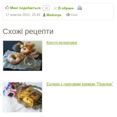
Мені подобається
В обране
10
17 жовтня 2012, 23:43
Medunya
5164
Схожі рецепти
Круглі еклерчики
Еклери з горіховим кремом "Праліне"