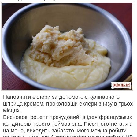
Наповнити еклери за допомогою кулінарного
шприца кремом, проколовши еклери знизу в трьох
місцях.
Висновок: рецепт пречудовий, а ідея французьких
кондитерів просто неймовірна. Пісочного тіста, як
на мене, виходить забагато. Його можна робити
на третину менше.А крему сміло можна робити 1\2