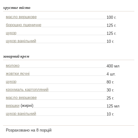
хрустке тісто
масло вершкове
100 г.
борошно пшеничне
125 г.
цукор
125 г.
цукор ванільний
10 г.
заварний крем
молоко
400 мл
жовтки яєчні
4 шт.
цукор
80 г.
крохмаль картопляний
30 г.
масло вершкове
25 г.
вершки
(жирні)
125 мл
цукор ванільний
10 г.
Розраховано на 8 порцій