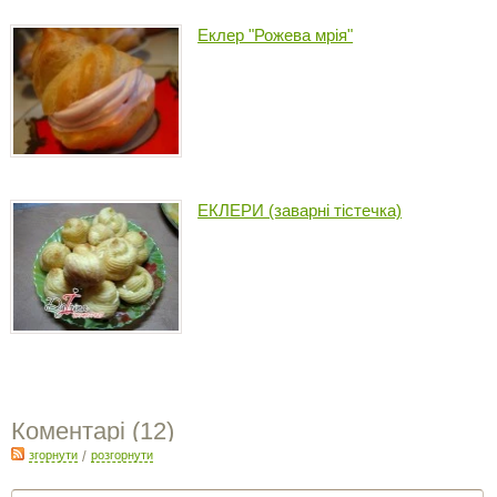
Еклер "Рожева мрія"
ЕКЛЕРИ (заварні тістечка)
Коментарі (
12
)
згорнути
/
розгорнути