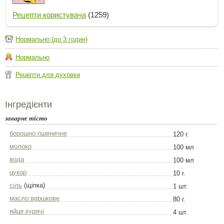
Рецепти користувача
(1259)
Нормально (до 3 годин)
Нормально
Рецепти для духовки
Інгредієнти
заварне тісто
борошно пшеничне
120 г.
молоко
100 мл
вода
100 мл
цукор
10 г.
сіль
(щіпка)
1 шт.
масло вершкове
80 г.
яйця курячі
4 шт.