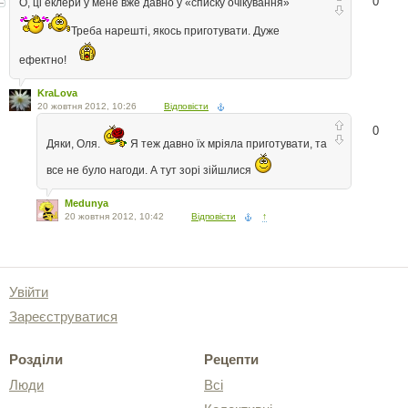
0
О, ці еклери у мене вже давно у «списку очікування»
Треба нарешті, якось приготувати. Дуже
ефектно!
KraLova
20 жовтня 2012, 10:26
Відповісти
0
Дяки, Оля.
Я теж давно їх мріяла приготувати, та
все не було нагоди. А тут зорі зійшлися
Medunya
20 жовтня 2012, 10:42
Відповісти
↑
Увійти
Зареєструватися
Розділи
Рецепти
Люди
Всі