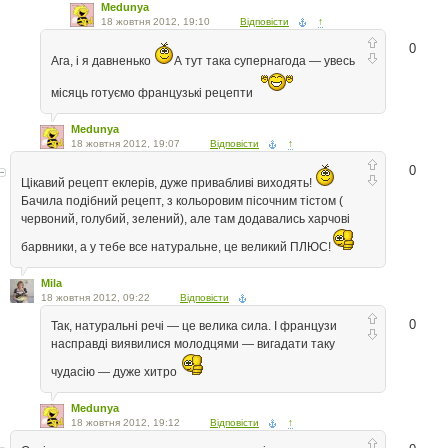
Medunya
18 жовтня 2012, 19:10
Відповісти
↑
0
Ага, і я давненько
А тут така супернагода — увесь
місяць готуємо французькі рецепти
Medunya
18 жовтня 2012, 19:07
Відповісти
↑
0
Цікавий рецепт еклерів, дуже привабливі виходять!
Бачила подібний рецепт, з кольоровим пісочним тістом (
червоний, голубий, зелений), але там додавались харчові
барвники, а у тебе все натуральне, це великий ПЛЮС!
Mila
18 жовтня 2012, 09:22
Відповісти
0
Так, натуральні речі — це велика сила. І французи
насправді виявилися молодцями — вигадати таку
чудасію — дуже хитро
Medunya
18 жовтня 2012, 19:12
Відповісти
↑