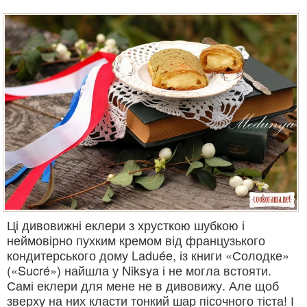
Ці дивовижні еклери з хрусткою шубкою і
неймовірно пухким кремом від французького
кондитерського дому Laduée, із книги «Солодке»
(«Sucré») найшла у Niksya і не могла встояти.
Самі еклери для мене не в дивовижу. Але щоб
зверху на них класти тонкий шар пісочного тіста! І