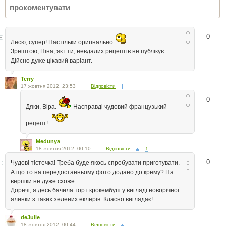
0
Лесю, супер! Настільки оригінально
Зрештою, Ніна, як і ти, невдалих рецептів не публікує.
Дійсно дуже цікавий варіант.
Terry
17 жовтня 2012, 23:53
Відповісти
0
Дяки, Віра.
Насправді чудовий французький
рецепт!
Medunya
18 жовтня 2012, 00:10
Відповісти
↑
0
Чудові тістечка! Треба буде якось спробувати приготувати.
А що то на передостанньому фото додано до крему? На
вершки не дуже схоже…
Доречі, я десь бачила торт крокембуш у вигляді новорічної
ялинки з таких зелених еклерів. Класно виглядає!
deJulie
18 жовтня 2012, 00:44
Відповісти