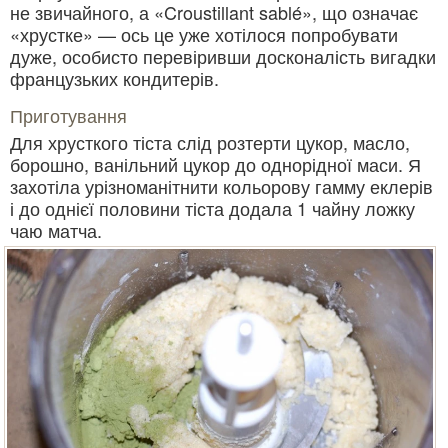
не звичайного, а «Croustillant sablé», що означає
«хрустке» — ось це уже хотілося попробувати
дуже, особисто перевіривши досконалість вигадки
французьких кондитерів.
Приготування
Для хрусткого тіста слід розтерти цукор, масло,
борошно, ванільний цукор до однорідної маси. Я
захотіла урізноманітнити кольорову гамму еклерів
і до однієї половини тіста додала 1 чайну ложку
чаю матча.