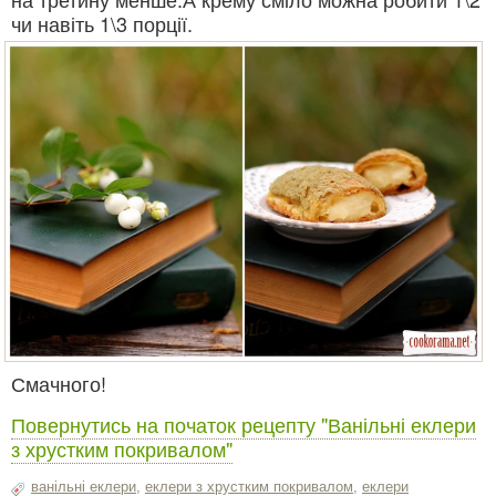
чи навіть 1\3 порції.
Смачного!
Повернутись на початок рецепту "Ванільні еклери
з хрустким покривалом"
ванільні еклери
,
еклери з хрустким покривалом
,
еклери