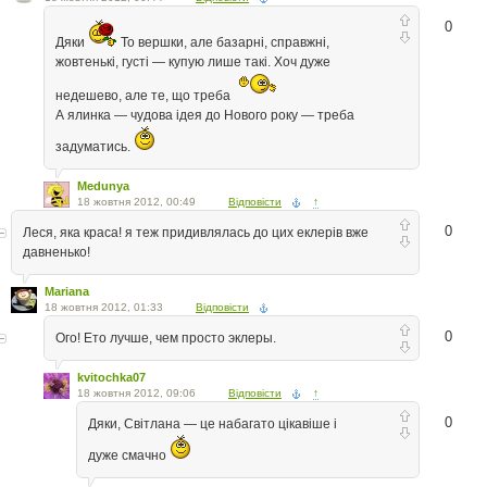
0
Дяки
То вершки, але базарні, справжні,
жовтенькі, густі — купую лише такі. Хоч дуже
недешево, але те, що треба
А ялинка — чудова ідея до Нового року — треба
задуматись.
Medunya
18 жовтня 2012, 00:49
Відповісти
↑
0
Леся, яка краса! я теж придивлялась до цих еклерів вже
давненько!
Mariana
18 жовтня 2012, 01:33
Відповісти
0
Ого! Ето лучше, чем просто эклеры.
kvitochka07
18 жовтня 2012, 09:06
Відповісти
↑
0
Дяки, Світлана — це набагато цікавіше і
дуже смачно