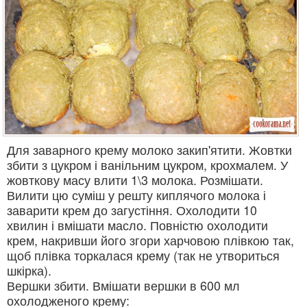
Для заварного крему молоко закип'ятити. Жовтки
збити з цукром і ванільним цукром, крохмалем. У
жовткову масу влити 1\3 молока. Розмішати.
Вилити цю суміш у решту киплячого молока і
заварити крем до загустіння. Охолодити 10
хвилин і вмішати масло. Повністю охолодити
крем, накривши його згори харчовою плівкою так,
щоб плівка торкалася крему (так не утвориться
шкірка).
Вершки збити. Вмішати вершки в 600 мл
охолодженого крему: