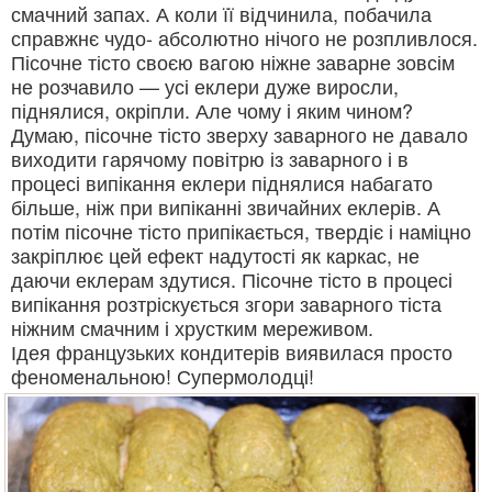
смачний запах. А коли її відчинила, побачила
справжнє чудо- абсолютно нічого не розпливлося.
Пісочне тісто своєю вагою ніжне заварне зовсім
не розчавило — усі еклери дуже виросли,
піднялися, окріпли. Але чому і яким чином?
Думаю, пісочне тісто зверху заварного не давало
виходити гарячому повітрю із заварного і в
процесі випікання еклери піднялися набагато
більше, ніж при випіканні звичайних еклерів. А
потім пісочне тісто припікається, твердіє і наміцно
закріплює цей ефект надутості як каркас, не
даючи еклерам здутися. Пісочне тісто в процесі
випікання розтріскується згори заварного тіста
ніжним смачним і хрустким мереживом.
Ідея французьких кондитерів виявилася просто
феноменальною! Супермолодці!