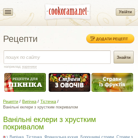
Увійти
Рецепти
ДОДАТИ РЕЦЕПТ
наприклад:
вареники
Рецепти
Випічка
Тістечка
Ванільні еклери з хрустким покривалом
Ванільні еклери з хрустким
покривалом
Випічка
,
Тістечка
,
Французька кухня
,
Борошняні страви
,
Страви з