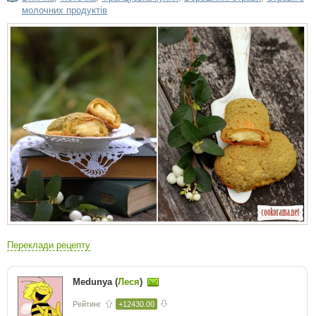
молочних продуктів
Переклади рецепту
Medunya (
Леся
)
Рейтинг
+12430.00