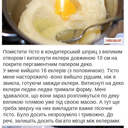
Помістити тісто в кондитерський шприц з великим
отвором і витиснути еклери довжиною 10 см на
покрите пергаментним папером деко.
У мене вийшло 16 еклерів (з половинкою). Тісто
мене насторожило -воно вийшло рідшим, ніж я
звикла, готуючи завжди еклери. Витиснуті на деко
еклери ледве-ледве тримали форму. Мені
здавалося, що вони зараз розпливуться по деку
великою плямою уже під своєю масою. А тут ще
треба зверху на них викладати важке пісочне
тісто. Було досить незрозуміло і тривожно. До
речі, залишіть досить багато місця між еклерами: