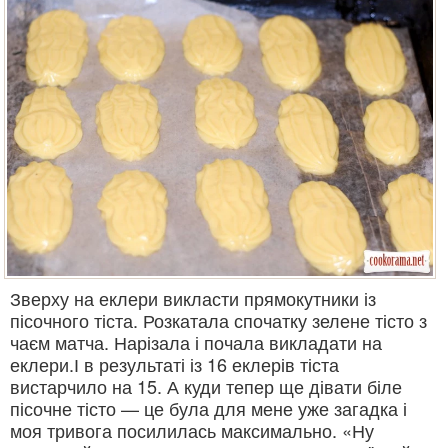
Зверху на еклери викласти прямокутники із
пісочного тіста. Розкатала спочатку зелене тісто з
чаєм матча. Нарізала і почала викладати на
еклери.І в результаті із 16 еклерів тіста
вистарчило на 15. А куди тепер ще дівати біле
пісочне тісто — це була для мене уже загадка і
моя тривога посилилась максимально. «Ну