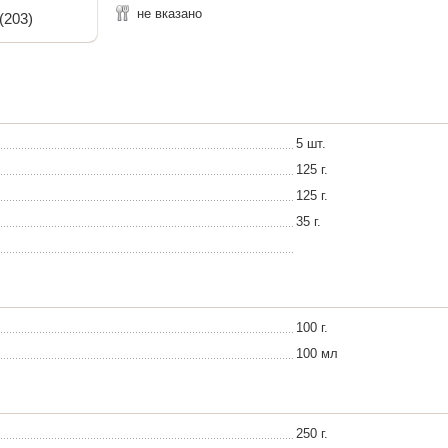
не вказано
(203)
5 шт.
125 г.
125 г.
35 г.
100 г.
100 мл
250 г.