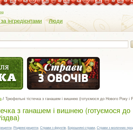
eng
 за інгредієнтами
Люди
а
Трюфельні тістечка з ганашем і вишнею (готуємося до Нового Року і Р
ечка з ганашем і вишнею (готуємося до
іздва)
 рецепти
,
Різдвяні рецепти
,
Страви з фруктів
,
Борошняні страви
,
Страви з молочних прод