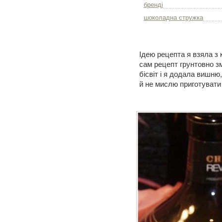
бренді
шоколадна стружка
Ідею рецепта я взяла з
сам рецепт грунтовно з
бісвіт і я додала вишню
й не мислю приготувати