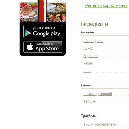
Рецепти користувача
Інгредієнти
Бісквіт:
яйця курячі
цукор
борошно
какао
сіль
Ганаш:
шоколад чорний
вершки
Трюфелі:
вишні консервовані