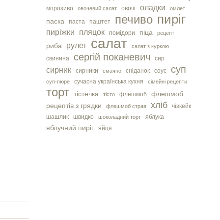
оладки
морозиво
овочі
овочевий салат
омлет
пиріг
печиво
паска
паста
паштет
пиріжки
пляцок
піца
помідори
рецепт
салат
рулет
риба
салат з куркою
сергiй поканевич
свинина
сир
суп
сирник
сирники
сніданок
соус
смачно
сучасна українська кухня
суп-пюре
сімейні рецепти
торт
тістечка
флешмоб
флешмоб
тісто
хліб
рецептів з грядки
чізкейк
флешмоб страв
шашлик
швидко
яблука
шоколадний торт
яблучний пиріг
яйця