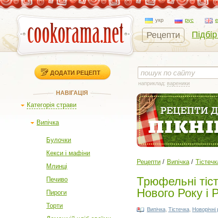
укр
рус
Підбір
Рецепти
ДОДАТИ РЕЦЕПТ
наприклад:
вареники
НАВІГАЦІЯ
Категорія страви
Випічка
Булочки
Кекси і мафіни
Рецепти
Випічка
Тістечк
Млинці
Трюфельні тіст
Печиво
Нового Року і Р
Пироги
Торти
Випічка
,
Тістечка
,
Новорічні