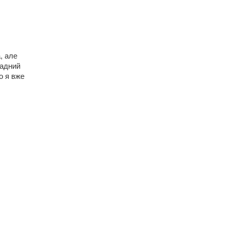
, але
ладний
о я вже