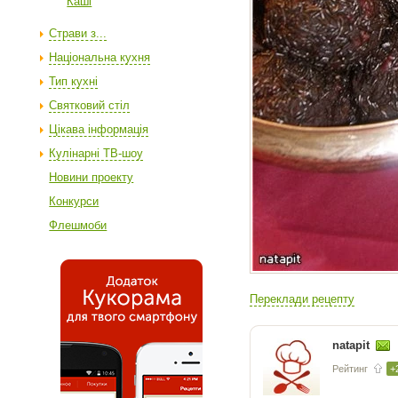
Каші
Страви з...
Національна кухня
Тип кухні
Святковий стіл
Цікава інформація
Кулінарні ТВ-шоу
Новини проекту
Конкурси
Флешмоби
Переклади рецепту
natapit
Рейтинг
+