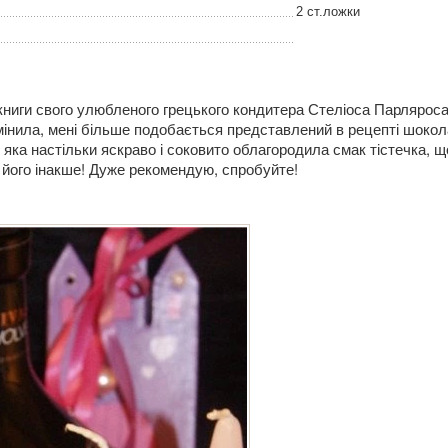
2 ст.ложки
 книги свого улюбленого грецького кондитера Стеліоса Парляроса
мінила, мені більше подобається представлений в рецепті шоко
, яка настільки яскраво і соковито облагородила смак тістечка, щ
 його інакше! Дуже рекомендую, спробуйте!