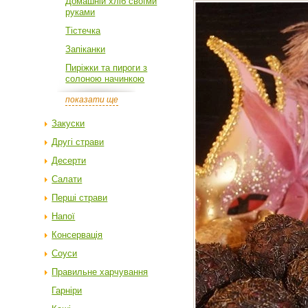
Домашній хліб своїми
руками
Тістечка
Запіканки
Пиріжки та пироги з
солоною начинкою
показати ще
Закуски
Другі страви
Десерти
Салати
Перші страви
Напої
Консервація
Соуси
Правильне харчування
Гарніри