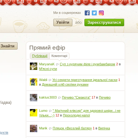
Ми в соцмережах
Увійти
або
Зареєструватися
Прямий ефір
Публікації
Коментарі
MaryanaK
Суп з курячим філе і румбамбаром
2
в
М'ясні супи
Waldi
Усі секрети приготування ідеальної паски
1
в
Домашній хліб своїми руками
kaktus3003
Печиво "Смакота"
17
в
Печиво
іздва)
Lumo
" Магічний еліксир" для здоровоі шкіри...і не
тільки...;-)
12
в
Прохолодні напої
Marik
Пляцок «Веселий батяр»
1
в
Випічка
уктів